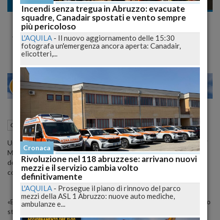
Cronaca nazionale
Incendi senza tregua in Abruzzo: evacuate
squadre, Canadair spostati e vento sempre
Omicidio Yara, Massimiliano Bossetti
più pericoloso
Avrebbe Confessato il Crimine
L'AQUILA
-
Il nuovo aggiornamento delle 15:30
fotografa un'emergenza ancora aperta: Canadair,
elicotteri,...
27
29
MILANO
23 Marzo 2015
05:00
Cronaca nazionale
Un testimone sembrerebbe far crollare la difesa che gli avvocati di
Cronaca
Massimo Bossetti portano avanti da mesi. Il muratore, accusato
Rivoluzione nel 118 abruzzese: arrivano nuovi
dell'omicidio della piccola Yara Gambirasio, avrebbe infatti
mezzi e il servizio cambia volto
confessato a un suo compagno di carcere il delitto.
definitivamente
L'AQUILA
-
Prosegue il piano di rinnovo del parco
mezzi della ASL 1 Abruzzo: nuove auto mediche,
«Bossetti mi ha detto di aver ucciso Yara Gambirasio», queste sono
ambulanze e...
state le parole del detenuto come riportato nella puntata del 20