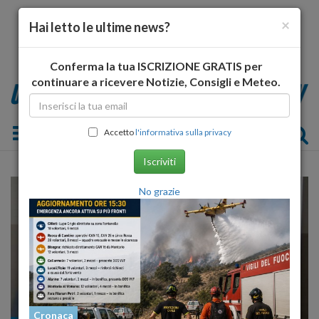
×
Hai letto le ultime news?
Conferma la tua ISCRIZIONE GRATIS per
continuare a ricevere Notizie, Consigli e Meteo.
Toggle navigation
Accetto
l'informativa sulla privacy
Iscriviti
No grazie
Cronaca