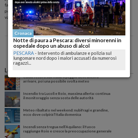
farmaci o usufruire dei servizi forniti dalla farmacia, come la
possibilità di effettuare autoanalisi del sangue per il controllo dei
valori di trigliceridi, colesterolo e glicemia.
Cronaca
Notte di paura a Pescara: diversi minorenni in
ospedale dopo un abuso di alcol
PESCARA
-
Intervento di ambulanze e polizia sul
lungomare nord dopo i malori accusati da numerosi
ragazzi...
Le più lette
Caldo record sull'Italia: il peggio deve ancora
arrivare, poi una possibile svolta meteo
Incendio tra Lucoli e Roio, massima allerta: continua
il monitoraggio senza sosta delle autorità
Meteo ribaltato nel weekend: nubifragi e grandine,
ecco dove colpirà l’Italia domenica
Incendi senza tregua nell’Aquilano: il fuoco
raggiunge Roio e cresce la preoccupazione generale