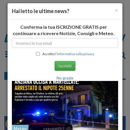
×
Hai letto le ultime news?
Conferma la tua ISCRIZIONE GRATIS per
continuare a ricevere Notizie, Consigli e Meteo.
Toggle navigation
Accetto
l'informativa sulla privacy
Iscriviti
Cronaca
No grazie
Orari non stop per la farmacia comunale di
Avezzano
22
27
MILANO
Meteo