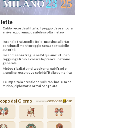
24
36
VENEZIA
 lette
Caldo record sull'Italia: il peggio deve ancora
arrivare, poi una possibile svolta meteo
Incendio tra Lucoli e Roio, massima allerta:
continua il monitoraggio senza sosta delle
autorità
Incendi senza tregua nell’Aquilano: il fuoco
raggiunge Roio e cresce la preoccupazione
generale
Meteo ribaltato nel weekend: nubifragi e
grandine, ecco dove colpirà l’Italia domenica
Trump alza la pressione sull’Iran: basi Usa nel
mirino, diplomazia ormai congelata
copo del Giorno
OROSCOPO
ORE
powered by