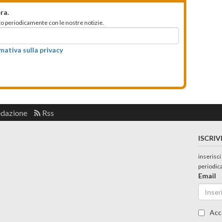
ra.
mato periodicamente con le nostre notizie.
rmativa sulla privacy
edazione
Rss
ISCRIV
inserisci
periodic
Email
Acc