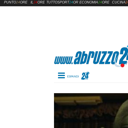
PUNTO
24
ORE
IL
24
ORE
TUTTOSPORT
24
ORE
ECONOMIA
24
ORE
CUCINA
2
Toggle navigation