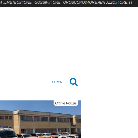
M
ILMETEO
24
ORE
GOSSIP
24
ORE
OROSCOPO
24
ORE
ABRUZZO
24
ORE.TV
Ultime Notizie