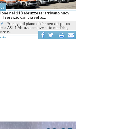
aca
 brucia ancora, sei fronti attivi e
r mobilitati contro le fiamme
LA
-
Dall’Aquilano al Pescarese e al
o, volontari, mezzi terrestri, elicotteri e
r sono...
enta