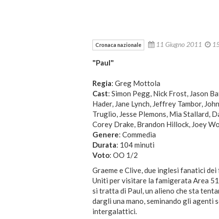
11 Giugno 2011
1
Cronaca nazionale
"Paul"
Regia
: Greg Mottola
Cast
: Simon Pegg, Nick Frost, Jason Ba
Hader, Jane Lynch, Jeffrey Tambor, Joh
Truglio, Jesse Plemons, Mia Stallard, D
Corey Drake, Brandon Hillock, Joey Wo
Genere
: Commedia
Durata
: 104 minuti
Voto
: OO 1/2
Graeme e Clive, due inglesi fanatici dei 
Uniti per visitare la famigerata Area 51
si tratta di Paul, un alieno che sta tent
dargli una mano, seminando gli agenti s
intergalattici.