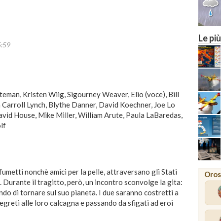
Le più
5:59
teman, Kristen Wiig, Sigourney Weaver, Elio (voce), Bill
n Carroll Lynch, Blythe Danner, David Koechner, Joe Lo
avid House, Mike Miller, William Arute, Paula LaBaredas,
lf
fumetti nonchè amici per la pelle, attraversano gli Stati
Oros
. Durante il tragitto, però, un incontro sconvolge la gita:
ando di tornare sul suo pianeta. I due saranno costretti a
egreti alle loro calcagna e passando da sfigati ad eroi