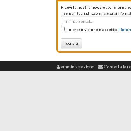
Ricevi la nostra newsletter giornalie
inserisci il tuoi indirizzo emai e sarai infor
Ho preso visione e accetto
l'info
Iscriviti
amministrazione
Contatta la r