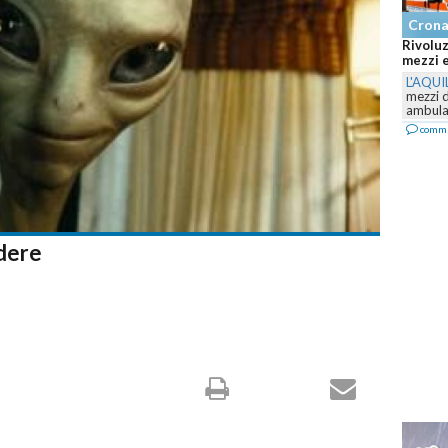
Cron
Abruzzo
Canadai
L'AQUI
Teraman
Canadai
comm
idere