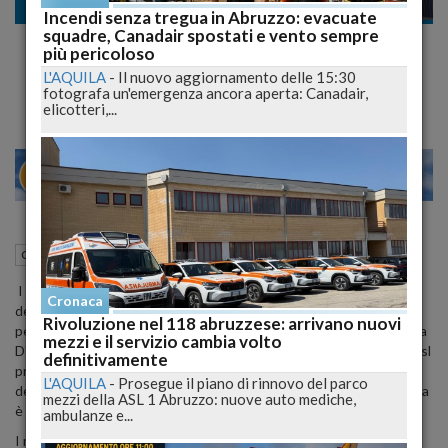
Cronaca
Incendi senza tregua in Abruzzo: evacuate
squadre, Canadair spostati e vento sempre
Perquisizioni nella Asl dell'Aquila, posti sigilli
più pericoloso
nell'ufficio funzionaria Michela D'Amico
L'AQUILA
-
Il nuovo aggiornamento delle 15:30
fotografa un'emergenza ancora aperta: Canadair,
elicotteri,...
28
30
MILANO
18 Ottobre 2022
08:48
Cronaca
L'Aquila (AQ)
I carabinieri del nucleo investigativo del comando provinciale
Cronaca
dell'Aquila hanno effettuato nella prima mattinata di oggi una
Rivoluzione nel 118 abruzzese: arrivano nuovi
perquisizione a Castel di Sangro (L'Aquila) nell'abitazione di Michela
mezzi e il servizio cambia volto
D'Amico, funzionario del settore acquisizione beni e servizi della Asl
definitivamente
provinciale dell'Aquila che è anche assessore comunale al bilancio
L'AQUILA
-
Prosegue il piano di rinnovo del parco
del comune sangrino, in seno al quale nella precedente consiliatura
mezzi della ASL 1 Abruzzo: nuove auto mediche,
è stata presiedente del consiglio comunale.
ambulanze e...
I militari hanno anche fatto visita negli uffici dell'azienda sanitaria