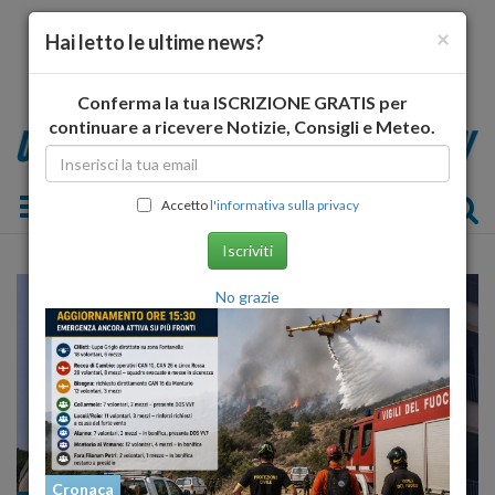
×
Hai letto le ultime news?
Conferma la tua ISCRIZIONE GRATIS per
continuare a ricevere Notizie, Consigli e Meteo.
Toggle navigation
Accetto
l'informativa sulla privacy
Iscriviti
No grazie
Cronaca