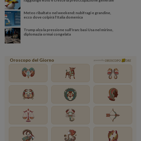
raggiunge Roio e cresce la preoccupazione generale
Meteo ribaltato nel weekend: nubifragi e grandine,
ecco dove colpirà l’Italia domenica
Trump alza la pressione sull’Iran: basi Usa nel mirino,
diplomazia ormai congelata
Oroscopo del Giorno
powered by
OROSCOPO
ORE