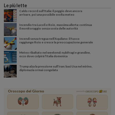
Le più lette
Caldo record sull'Italia: il peggio deve ancora
arrivare, poi una possibile svolta meteo
Incendio tra Lucoli e Roio, massima allerta: continua
il monitoraggio senza sosta delle autorità
Incendi senza tregua nell’Aquilano: il fuoco
raggiunge Roio e cresce la preoccupazione generale
Meteo ribaltato nel weekend: nubifragi e grandine,
ecco dove colpirà l’Italia domenica
Trump alza la pressione sull’Iran: basi Usa nel mirino,
diplomazia ormai congelata
Oroscopo del Giorno
powered by
OROSCOPO
ORE