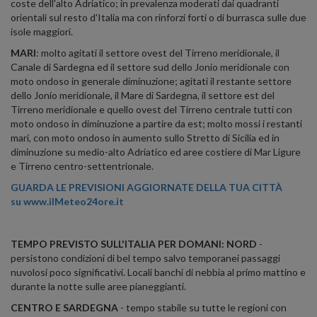
coste dell'alto Adriatico; in prevalenza moderati dai quadranti
orientali sul resto d'Italia ma con rinforzi forti o di burrasca sulle due
isole maggiori.
MARI
: molto agitati il settore ovest del Tirreno meridionale, il
Canale di Sardegna ed il settore sud dello Jonio meridionale con
moto ondoso in generale diminuzione; agitati il restante settore
dello Jonio meridionale, il Mare di Sardegna, il settore est del
Tirreno meridionale e quello ovest del Tirreno centrale tutti con
moto ondoso in diminuzione a partire da est; molto mossi i restanti
mari, con moto ondoso in aumento sullo Stretto di Sicilia ed in
diminuzione su medio-alto Adriatico ed aree costiere di Mar Ligure
e Tirreno centro-settentrionale.
GUARDA LE PREVISIONI AGGIORNATE DELLA TUA CITTÀ
su
www.ilMeteo24ore.it
TEMPO PREVISTO SULL'ITALIA PER DOMANI: NORD
-
persistono condizioni di bel tempo salvo temporanei passaggi
nuvolosi poco significativi. Locali banchi di nebbia al primo mattino e
durante la notte sulle aree pianeggianti.
CENTRO E SARDEGNA
- tempo stabile su tutte le regioni con