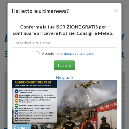
×
Hai letto le ultime news?
Conferma la tua ISCRIZIONE GRATIS per
continuare a ricevere Notizie, Consigli e Meteo.
Toggle navigation
Accetto
l'informativa sulla privacy
Iscriviti
No grazie
Cronaca