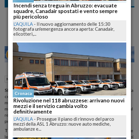
Meteo
Incendi senza tregua in Abruzzo: evacuate
squadre, Canadair spostati e vento sempre
Persistono condizioni di bel tempo salvo
più pericoloso
temporanei passaggi nuvolosi
L'AQUILA
-
Il nuovo aggiornamento delle 15:30
fotografa un'emergenza ancora aperta: Canadair,
elicotteri,...
20
26
MILANO
18 Febbraio 2015
09:54
Meteo
SITUAZIONE
: la circolazione depressionaria pressoche' stazionaria
Cronaca
centrata tra Canale di Sardegna, Stretto di Sicilia e Mar Libico
Rivoluzione nel 118 abruzzese: arrivano nuovi
mantiene ancora diffuse condizioni di instabilita' sulla Sicilia ed in
mezzi e il servizio cambia volto
misura minore sui settori orientali di Sardegna e Calabria mente sul
definitivamente
resto d'Italia si va ulteriormente consolidando un campo di alta
L'AQUILA
-
Prosegue il piano di rinnovo del parco
pressione.
mezzi della ASL 1 Abruzzo: nuove auto mediche,
ambulanze e...
TEMPO PREVISTO FINO ALLA MEZZANOTTE: NORD
- su tutte
le regioni condizioni di tempo stabile e soleggiato salvo temporanei