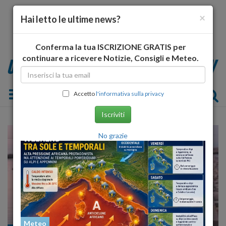
×
Hai letto le ultime news?
Conferma la tua ISCRIZIONE GRATIS per
continuare a ricevere Notizie, Consigli e Meteo.
Toggle navigation
Accetto
l'informativa sulla privacy
Iscriviti
No grazie
Meteo