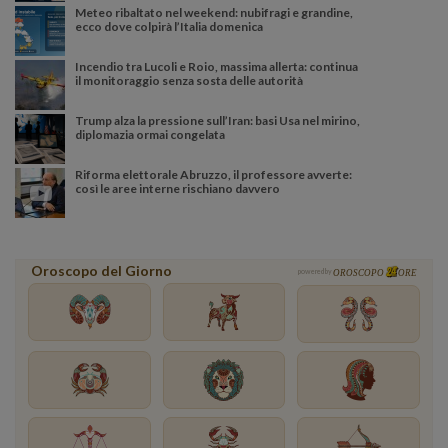
Meteo ribaltato nel weekend: nubifragi e grandine,
ecco dove colpirà l’Italia domenica
Incendio tra Lucoli e Roio, massima allerta: continua
il monitoraggio senza sosta delle autorità
Trump alza la pressione sull’Iran: basi Usa nel mirino,
diplomazia ormai congelata
Riforma elettorale Abruzzo, il professore avverte:
così le aree interne rischiano davvero
Oroscopo del Giorno
powered by
OROSCOPO
ORE