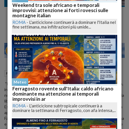
Politica
Weekend tra sole africano e temporali
improvvisi: attenzione ai forti rovesci sulle
Porto di Vasto in procinto di arrivo nuovo
montagne italian
Piano Regolatore
ROMA
-
L'anticiclone continuerà a dominare l'Italia nel
fine settimana, ma infiltrazioni più umide...
25
30
MILANO
05 Ottobre 2012
14:16
Politica
Chieti (CH)
Meteo
"Il nuovo Piano regolatore del Porto di Vasto e' in dirittura d'arrivo,
Ferragosto rovente sull'Italia: caldo africano
in queste ore siamo impegnati per un percorso importante per la
dominante ma attenzione ai temporali
nostra Citta' e il Consiglio Comunale, all'unanimita', ha dato il suo via
improvvisi in ar
libera".
ROMA
-
L'anticiclone subtropicale continuerà a
Esprime soddisfazione il sindaco di Vasto, Luciano Lapenna, che ha
dominare la settimana di Ferragosto, con afa intensa,...
approfittato della presentazione ufficiale del Capitano di Fregata
Fabrizio Giovannone, Capo del Compartimento Marittimo di Ortona
e Comandante del Porto di Ortona, per ufficializzare di fatto la fine