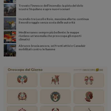
Trovato l’innesco dell’incendio: la pista del dolo
scuote l’Aquilano e apre nuovi scenari
Incendio tra Lucoli e Roio, massima allerta: continua
il monitoraggio senza sosta delle autorità
Mediterraneo sempre più bollente: le mappe
rivelano un'anomalia che preoccupa gli esperti
climatici
Abruzzo brucia ancora, sei fronti attivi e Canadair
mobilitati contro le fiamme
Oroscopo del Giorno
powered by
OROSCOPO
ORE