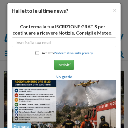
×
Hai letto le ultime news?
Conferma la tua ISCRIZIONE GRATIS per
continuare a ricevere Notizie, Consigli e Meteo.
Toggle navigation
Accetto
l'informativa sulla privacy
Iscriviti
No grazie
Cronaca