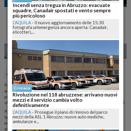
Cronaca nazionale
Incendi senza tregua in Abruzzo: evacuate
squadre, Canadair spostati e vento sempre
Proteste Anti Migranti, Gabrielli e D'Angelo
più pericoloso
col Pugno Duro: "Daspo per i Violenti"
L'AQUILA
-
Il nuovo aggiornamento delle 15:30
fotografa un'emergenza ancora aperta: Canadair,
elicotteri,...
29
38
MILANO
19 Luglio 2015
05:00
Cronaca nazionale
Prosegue il lavoro degli investigatori della
Polizia di Stato
per
Cronaca
arrivare all’identificazione degli autori dei disordini avvenuti ieri
Rivoluzione nel 118 abruzzese: arrivano nuovi
pomeriggio durante le operazioni di trasferimento di cittadini
mezzi e il servizio cambia volto
stranieri presso la struttura di
Casale
di
San Nicola
, a
Roma nord
.
definitivamente
Parallelamente, il
Questore
Nicolò D’Angelo
ha aperto un
L'AQUILA
-
Prosegue il piano di rinnovo del parco
mezzi della ASL 1 Abruzzo: nuove auto mediche,
fascicolo per l’erogazione del
Daspo
(divieto di accedere alle
ambulanze e...
manifestazioni sportive) per tutti coloro che saranno individuati in
esito alle indagini .