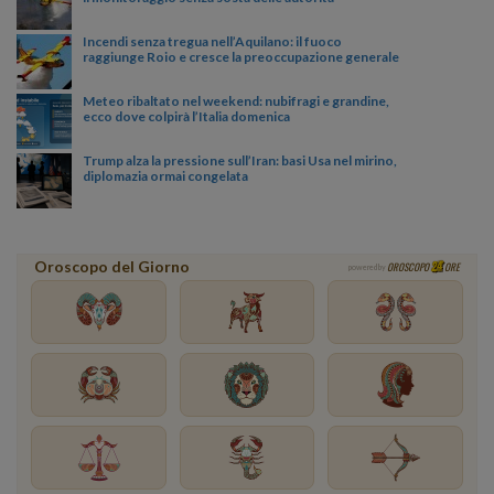
Incendi senza tregua nell’Aquilano: il fuoco
raggiunge Roio e cresce la preoccupazione generale
Meteo ribaltato nel weekend: nubifragi e grandine,
ecco dove colpirà l’Italia domenica
Trump alza la pressione sull’Iran: basi Usa nel mirino,
diplomazia ormai congelata
Oroscopo del Giorno
OROSCOPO
ORE
powered by