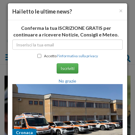
×
Hai letto le ultime news?
Conferma la tua ISCRIZIONE GRATIS per
continuare a ricevere Notizie, Consigli e Meteo.
Toggle navigation
Accetto
l'informativa sulla privacy
Iscriviti
No grazie
Cronaca