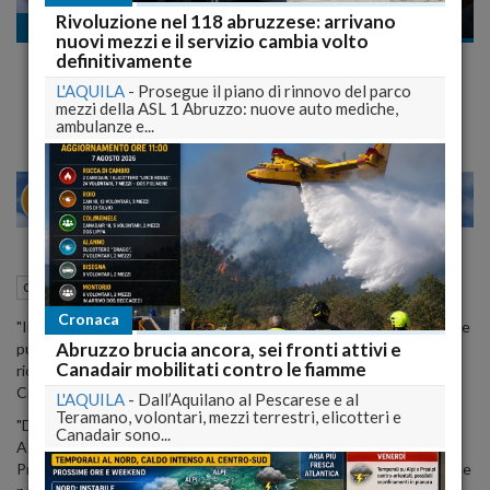
Rivoluzione nel 118 abruzzese: arrivano
Commenti
nuovi mezzi e il servizio cambia volto
Provincia dell'Aquila, il presidente De Crescentis si
definitivamente
congratula con i neo sindaci
L'AQUILA
-
Prosegue il piano di rinnovo del parco
mezzi della ASL 1 Abruzzo: nuove auto mediche,
ambulanze e...
28
30
MILANO
03 Giugno 2015
14:27
Commenti
L'Aquila (AQ)
Cronaca
"In qualita' di presidente della Provincia dell'Aquila voglio esprimere
Abruzzo brucia ancora, sei fronti attivi e
pubblicamente le mie congratulazioni ai nuovi Sindaci e a quelli
Canadair mobilitati contro le fiamme
riconfermati del nostro territorio". Cosi' in una nota Antonio de
Crescentiis.
L'AQUILA
-
Dall’Aquilano al Pescarese e al
Teramano, volontari, mezzi terrestri, elicotteri e
"Da oggi - aggiunge - potremo iniziare a programmare la prima
Canadair sono...
Assemblea dei Sindaci per dare un nuovo corso al rapporto tra la
Provincia ed i Comuni fondato sull'informazione e sulla condivisione