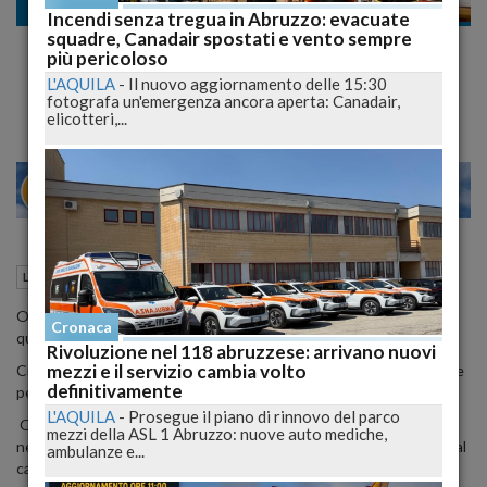
Lavoro
Incendi senza tregua in Abruzzo: evacuate
squadre, Canadair spostati e vento sempre
Reddito e Social Card, la Cgil presenta
più pericoloso
rapporto sull'Abruzzo
L'AQUILA
-
Il nuovo aggiornamento delle 15:30
fotografa un'emergenza ancora aperta: Canadair,
elicotteri,...
27
29
MILANO
24 Luglio 2023
20:52
Lavoro
L'Aquila (AQ)
Oltre 24mila percettori di reddito o pensione di cittadinanza; di
Cronaca
questi, 14.700 rimarranno senza il sostegno a partire dal 31 luglio.
Rivoluzione nel 118 abruzzese: arrivano nuovi
mezzi e il servizio cambia volto
Circa 31mila i cittadini che beneficeranno della Social card da usare
definitivamente
per l'acquisto di generi alimentari.
L'AQUILA
-
Prosegue il piano di rinnovo del parco
Questi i numeri per l'Abruzzo, analizzati dalla Cgil Abruzzo Molise,
mezzi della ASL 1 Abruzzo: nuove auto mediche,
nel rapporto regionale 'Reddito di Cittadinanza, formazione e social
ambulanze e...
card 2023'. Obiettivo del sindacato è quello di "avviare un