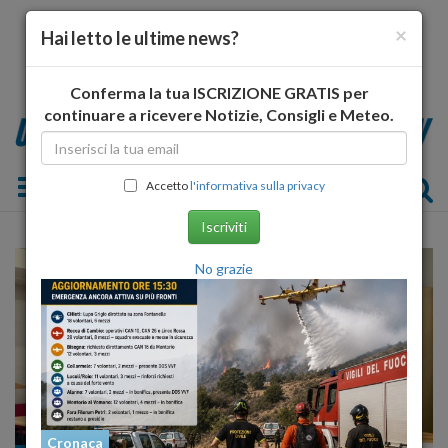
×
Hai letto le ultime news?
Conferma la tua ISCRIZIONE GRATIS per
continuare a ricevere Notizie, Consigli e Meteo.
Toggle navigation
Accetto
l'informativa sulla privacy
Iscriviti
No grazie
Cronaca