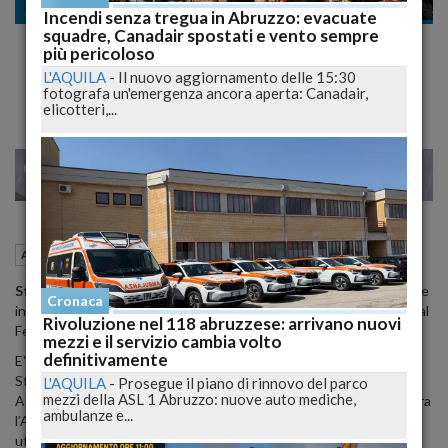
Ambiente
Incendi senza tregua in Abruzzo: evacuate
squadre, Canadair spostati e vento sempre
Rischio crollo ghiacciaio, strade chiuse e
più pericoloso
case evacuate in Val Ferret
L'AQUILA
-
Il nuovo aggiornamento delle 15:30
fotografa un'emergenza ancora aperta: Canadair,
elicotteri,...
22
23
MILANO
25 Settembre 2019
09:35
Ambiente
Courmayeur (AO)
Strade chiuse e immobili evacuati
a partire dalle 19:30 nelle zone
Cronaca
interessate al
rischio crollo del ghiacciaio Planpincieux
, nella Val
Rivoluzione nel 118 abruzzese: arrivano nuovi
Ferret.
mezzi e il servizio cambia volto
definitivamente
E' quanto prevede l’ordinanza emessa dal sindaco di Courmayeur,
Stefano Miserocchi, in seguito alla la nota diramata dalla Regione
L'AQUILA
-
Prosegue il piano di rinnovo del parco
mezzi della ASL 1 Abruzzo: nuove auto mediche,
Autonoma Valle d’Aosta dopo i confronti avvenuti in queste ore tra
ambulanze e...
l’Amministrazione comunale, la Fondazione Montagna Sicura e gli
uffici regionali dell’Assessorato regionale Opere pubbliche.