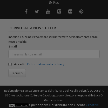
Rss
ISCRIVITI ALLA NEWSLETTER
inserisci il tuoi indirizzo emai e sarai informato periodicamente con le
nostre notizie.
Email
Accetto
l'informativa sulla privacy
Iscriviti
Registrazione alla sezione stampa del tribunale dell'Aquila del 26/01/2006 al n.
550 - Associazione Culturale Capoluogo.com - direttore responsabile Luca Di
Giacomantonio
Quest'opera è distribuita con Licenza
Creative