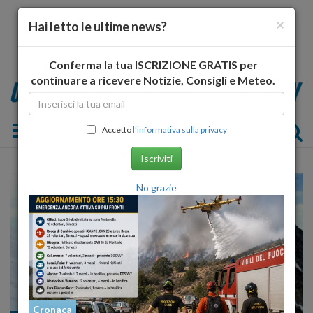
×
Hai letto le ultime news?
Conferma la tua ISCRIZIONE GRATIS per
continuare a ricevere Notizie, Consigli e Meteo.
Toggle navigation
Accetto
l'informativa sulla privacy
Iscriviti
No grazie
Cronaca