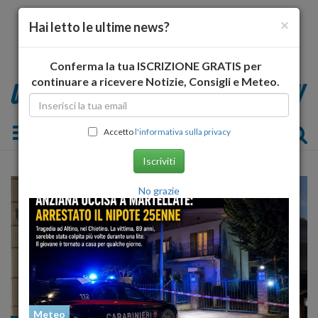
×
Hai letto le ultime news?
Conferma la tua ISCRIZIONE GRATIS per
continuare a ricevere Notizie, Consigli e Meteo.
Toggle navigation
Accetto
l'informativa sulla privacy
Iscriviti
No grazie
Meteo