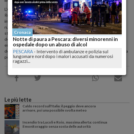
illegali".
L'Ambasciata invita inoltre cittadini americani a "non recarsi in
Russia a causa delle conseguenze imprevedibili dell'invasione
immotivata e su larga scala dell'Ucraina da parte delle forze militari
russe, del potenziale di molestie e di detenzione di cittadini
Cronaca
statunitensi da parte di funzionari di sicurezza del governo russo,
Notte di paura a Pescara: diversi minorenni in
dell'applicazione arbitraria della legge locale, dei voli limitati in
ospedale dopo un abuso di alcol
entrata e in uscita dalla Russia, della limitata capacità
dell'Ambasciata di assistere i cittadini statunitensi in Russia e della
PESCARA
-
Intervento di ambulanze e polizia sul
lungomare nord dopo i malori accusati da numerosi
possibilità di terrorismo".
ragazzi...
Le più lette
Caldo record sull'Italia: il peggio deve ancora
arrivare, poi una possibile svolta meteo
Incendio tra Lucoli e Roio, massima allerta: continua
il monitoraggio senza sosta delle autorità