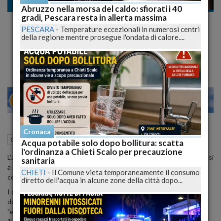
Cronaca dal mondo
Abruzzo nella morsa del caldo: sfiorati i 40
gradi, Pescara resta in allerta massima
Rischio detenzioni illegali, gli Usa avvertono
PESCARA
-
Temperature eccezionali in numerosi centri
i cittadini americani: " andate Via dalla
della regione mentre prosegue l'ondata di calore....
Russia
24
28
MILANO
Cronaca
13 Febbraio 2023
09:55
Cronaca dal mondo
Roma (RM)
Acqua potabile solo dopo bollitura: scatta
l'ordinanza a Chieti Scalo per precauzione
L'ambasciata americana in Russia ha esortato i cittadini statunitensi
sanitaria
a lasciare "immediatamente" il Paese: è quanto si legge in un
CHIETI
-
Il Comune vieta temporaneamente il consumo
comunicato della sede diplomatica pubblicato online.
diretto dell'acqua in alcune zone della città dopo...
I cittadini statunitensi che "risiedono o viaggiano in Russia
dovrebbero partire immediatamente", recita la nota, che invita ad
"esercitare una maggiore cautela a causa del rischio di detenzioni