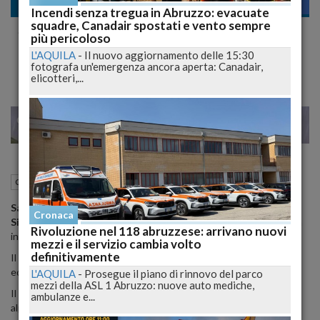
Cronaca
Incendi senza tregua in Abruzzo: evacuate
squadre, Canadair spostati e vento sempre
San Bernardino il suo sarcofago torna nella
più pericoloso
Basilica scortato dagli Alpini
L'AQUILA
-
Il nuovo aggiornamento delle 15:30
fotografa un'emergenza ancora aperta: Canadair,
elicotteri,...
22
23
MILANO
01 Maggio 2015
08:43
Cronaca
L'Aquila (AQ)
Saranno gli alpini a scortare il sarcofago di san Bernardino da
Cronaca
Siena
che tornerà nella ristrutturata omonima basilica che si trova
Rivoluzione nel 118 abruzzese: arrivano nuovi
in centro all'Aquila.
mezzi e il servizio cambia volto
definitivamente
Il sarcofago era stato posto nella chiesa provvisoria del Santo
edificata in periferia dopo il sisma del 6 aprile 2009.
L'AQUILA
-
Prosegue il piano di rinnovo del parco
mezzi della ASL 1 Abruzzo: nuove auto mediche,
Il sarcofago sarà posto su un mezzo dell'Associazione nazionale
ambulanze e...
alpini affidato al Gruppo di Paganica.