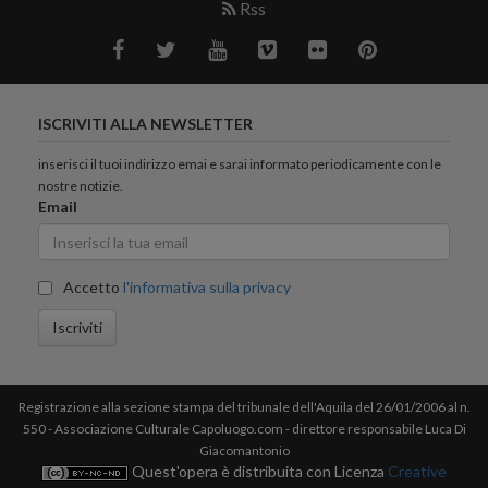
Rss
ISCRIVITI ALLA NEWSLETTER
inserisci il tuoi indirizzo emai e sarai informato periodicamente con le
nostre notizie.
Email
Accetto
l'informativa sulla privacy
Iscriviti
Registrazione alla sezione stampa del tribunale dell'Aquila del 26/01/2006 al n.
550 - Associazione Culturale Capoluogo.com - direttore responsabile Luca Di
Giacomantonio
Quest'opera è distribuita con Licenza
Creative