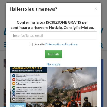
×
Hai letto le ultime news?
Conferma la tua ISCRIZIONE GRATIS per
continuare a ricevere Notizie, Consigli e Meteo.
Toggle navigation
Accetto
l'informativa sulla privacy
Iscriviti
No grazie
Cronaca