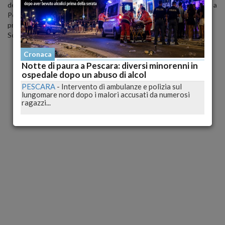
della pagina "Il mio viaggio a Napoli". La coppia si è seduta in un bar a
Porto Cervo e ha ordinato un caffè e un'orzata. "Mi aspettavo un
prezzo elevato, ma non così...", ha dichiarato. L'Importo dello
Scontrino
Cronaca
Notte di paura a Pescara: diversi minorenni in
ospedale dopo un abuso di alcol
PESCARA
-
Intervento di ambulanze e polizia sul
lungomare nord dopo i malori accusati da numerosi
ragazzi...