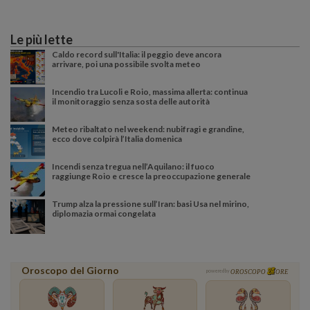
Le più lette
Caldo record sull'Italia: il peggio deve ancora
arrivare, poi una possibile svolta meteo
Incendio tra Lucoli e Roio, massima allerta: continua
il monitoraggio senza sosta delle autorità
Meteo ribaltato nel weekend: nubifragi e grandine,
ecco dove colpirà l’Italia domenica
Incendi senza tregua nell’Aquilano: il fuoco
raggiunge Roio e cresce la preoccupazione generale
Trump alza la pressione sull’Iran: basi Usa nel mirino,
diplomazia ormai congelata
Oroscopo del Giorno
powered by
OROSCOPO
ORE