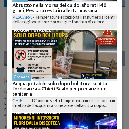
Cronaca nazionale
Abruzzo nella morsa del caldo: sfiorati i 40
gradi, Pescara resta in allerta massima
Scontrini Pazzi: 50 Euro per un Caffè e
PESCARA
-
Temperature eccezionali in numerosi centri
un'Orzata a Porto Cervo [VIDEO]
della regione mentre prosegue l'ondata di calore....
L'Influencer Condivide un'Esperienza Scioccante
28
29
VENEZIA
Cronaca
26 Agosto 2023
07:55
Cronaca nazionale
Olbia (OT)
Acqua potabile solo dopo bollitura: scatta
l'ordinanza a Chieti Scalo per precauzione
La tendenza degli scontrini esorbitanti continua quest'estate, in
sanitaria
parallelo al caldo torrido che sta gradualmente diminuendo.
CHIETI
-
Il Comune vieta temporaneamente il consumo
L'indignazione sui social media, talvolta opportunamente sfruttata
diretto dell'acqua in alcune zone della città dopo...
per l'autopromozione, è riemersa in Sardegna, luogo che ha già
assistito a situazioni simili in passato. Giuseppe Russo e la sua
compagna Federica Franco sono gli ultimi a svelare una fattura
sconcertantemente costosa. Russo è un influencer e il creatore