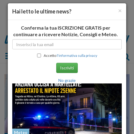
×
Hai letto le ultime news?
Conferma la tua ISCRIZIONE GRATIS per
continuare a ricevere Notizie, Consigli e Meteo.
Toggle navigation
Accetto
l'informativa sulla privacy
Iscriviti
No grazie
Meteo