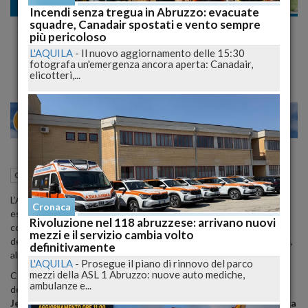
Cronaca
Incendi senza tregua in Abruzzo: evacuate
squadre, Canadair spostati e vento sempre
Se ne va Pasquale Corriere, promotore
più pericoloso
culturale e figura storica della città
L'AQUILA
-
Il nuovo aggiornamento delle 15:30
fotografa un'emergenza ancora aperta: Canadair,
elicotteri,...
27
29
MILANO
24 Giugno 2025
18:48
Cronaca
L'Aquila (AQ)
L’Aquila è in lutto per la scomparsa di
Pasquale Corriere
, storico
Cronaca
esponente del
socialismo locale
, già consigliere e assessore
Rivoluzione nel 118 abruzzese: arrivano nuovi
comunale. Nato a
Celano
86 anni fa, ha vissuto e operato per
mezzi e il servizio cambia volto
decenni nella sua città, dedicandosi con passione al
bene comune
,
definitivamente
alla
cultura
e alla
spiritualità
.
L'AQUILA
-
Prosegue il piano di rinnovo del parco
mezzi della ASL 1 Abruzzo: nuove auto mediche,
Corriere ha lasciato un segno indelebile con la fondazione
ambulanze e...
dell’associazione e del premio internazionale
“La Stele della
Jenca”
, ideati per valorizzare il
Santuario di San Pietro della Ienca