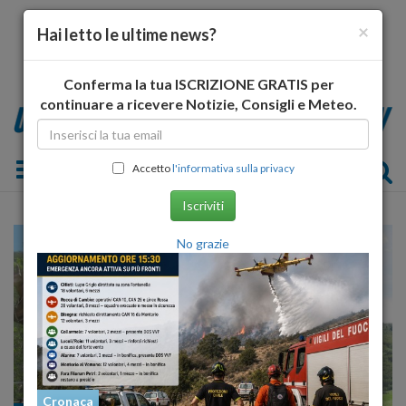
×
Hai letto le ultime news?
Conferma la tua ISCRIZIONE GRATIS per
continuare a ricevere Notizie, Consigli e Meteo.
Toggle navigation
Accetto
l'informativa sulla privacy
Iscriviti
No grazie
Cronaca