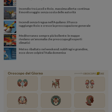
Incendio tra Lucoli e Roio, massima allerta: continua
il monitoraggio senza sosta delle autorità
Incendi senza tregua nell’Aquilano: il fuoco
raggiunge Roio e cresce la preoccupazione generale
Mediterraneo sempre più bollente: le mappe
rivelano un'anomalia che preoccupa gli esperti
climatici
Meteo ribaltato nel weekend: nubifragi e grandine,
ecco dove colpirà l’Italia domenica
Oroscopo del Giorno
powered by
OROSCOPO
ORE