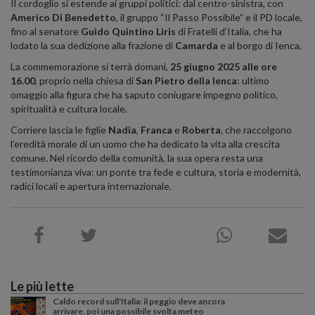
Il cordoglio si estende ai gruppi politici: dal centro-sinistra, con
Americo Di Benedetto
, il gruppo “Il Passo Possibile” e il PD locale,
fino al senatore
Guido Quintino Liris
di Fratelli d’Italia, che ha
lodato la sua dedizione alla frazione di
Camarda
e al borgo di Ienca
.
La commemorazione si terrà domani,
25 giugno 2025 alle ore
16.00
, proprio nella chiesa di
San Pietro della Ienca
: ultimo
omaggio alla figura che ha saputo coniugare impegno politico,
spiritualità e cultura locale
.
Corriere lascia le figlie
Nadia
,
Franca
e
Roberta
, che raccolgono
l’eredità morale di un uomo che ha dedicato la vita alla crescita
comune. Nel ricordo della comunità, la sua opera resta una
testimonianza viva: un ponte tra fede e cultura, storia e modernità,
radici locali e apertura internazionale.
Le più lette
Caldo record sull'Italia: il peggio deve ancora
arrivare, poi una possibile svolta meteo