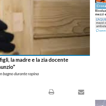
Cronaca
Rivoluzio
mezzi e il
L'AQUILA
mezzi del
ambulanze 
comment
figli, la madre e la zia docente
nunzio"
 in bagno durante rapina