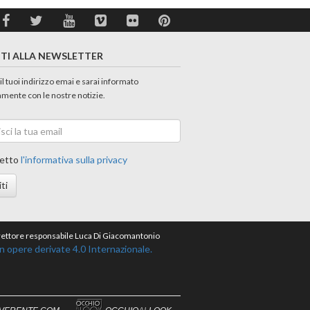
ITI ALLA NEWSLETTER
 il tuoi indirizzo emai e sarai informato
amente con le nostre notizie.
etto
l'informativa sulla privacy
iti
direttore responsabile Luca Di Giacomantonio
opere derivate 4.0 Internazionale.