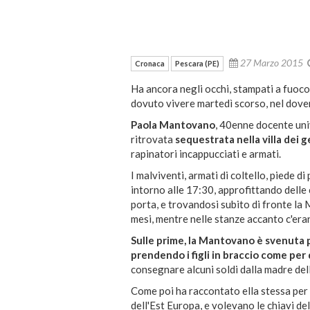
27 Marzo 2015
Cronaca
Pescara (PE)
Ha ancora negli occhi, stampati a fuoco
dovuto vivere martedì scorso, nel dover t
Paola Mantovano
, 40enne docente univ
ritrovata
sequestrata nella villa dei g
rapinatori incappucciati e armati.
I malviventi, armati di coltello, piede di
intorno alle 17:30, approfittando delle 
porta, e trovandosi subito di fronte la 
mesi, mentre nelle stanze accanto c'erano 
Sulle prime, la Mantovano è svenuta 
prendendo i figli in braccio come per 
consegnare alcuni soldi dalla madre del
Come poi ha raccontato ella stessa per
dell'Est Europa, e volevano le chiavi de