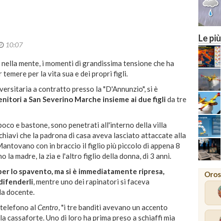
Le più
10:07
 nella mente, i momenti di grandissima tensione che ha
emere per la vita sua e dei propri figli.
ersitaria a contratto presso la "D'Annunzio", si è
enitori a San Severino Marche insieme ai due figli
da tre
 poco e bastone, sono penetrati all'interno della villa
chiavi che la padrona di casa aveva lasciato attaccate alla
Mantovano con in braccio il figlio più piccolo di appena 8
la madre, la zia e l'altro figlio della donna, di 3 anni.
per lo spavento, ma si è immediatamente ripresa,
Oros
difenderli
, mentre uno dei rapinatori si faceva
la docente.
 telefono al
Centro
, "i tre banditi avevano un accento
lla cassaforte. Uno di loro ha prima preso a schiaffi mia