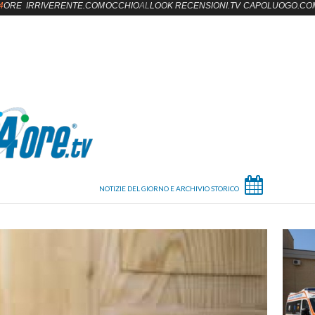
4
ORE
IRRIVERENTE.COM
OCCHIO
AL
LOOK
RECENSIONI.TV
CAPOLUOGO.CO