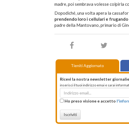
madre, poi sembrava volesse colpirla col
Dopodiché, una volta apera la cassafor
prendendo loro i cellulari e frugando
padre della Mantovano, primario di Gin
Tieniti Aggiornato
Ricevi la nostra newsletter giornalie
inserisci il tuoi indirizzo emai e sarai infor
Ho preso visione e accetto
l'info
Iscriviti