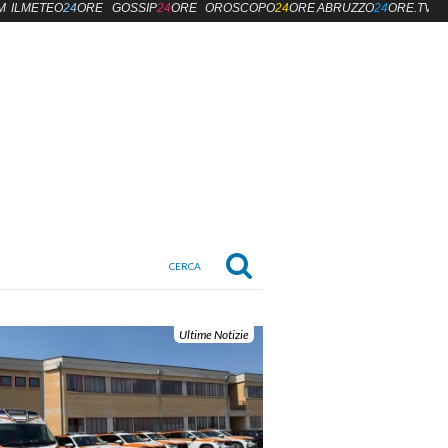
M
ILMETEO
24
ORE
GOSSIP
24
ORE
OROSCOPO
24
ORE
ABRUZZO
24
ORE.TV
Ultime Notizie