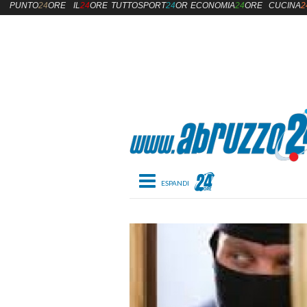
PUNTO
24
ORE
IL
24
ORE
TUTTOSPORT
24
ORE
ECONOMIA
24
ORE
CUCINA
2
Toggle navigation