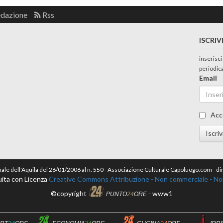
edazione
Rss
ISCRIV
inserisci
periodic
Email
Acc
Iscriv
nale dell'Aquila del 26/01/2006 al n. 550 - Associazione Culturale Capoluogo.com - 
ita con Licenza
Creative Commons Attribuzione - Non commerciale - Non 
©copyright
- www1
PUNTO
24
ORE