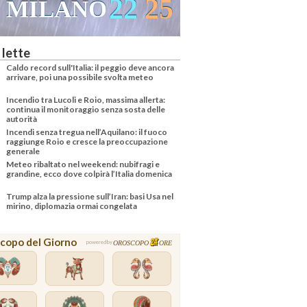
22
25
MILANO
VENEZIA
 lette
Caldo record sull'Italia: il peggio deve ancora
arrivare, poi una possibile svolta meteo
Incendio tra Lucoli e Roio, massima allerta:
continua il monitoraggio senza sosta delle
autorità
Incendi senza tregua nell’Aquilano: il fuoco
raggiunge Roio e cresce la preoccupazione
generale
Meteo ribaltato nel weekend: nubifragi e
grandine, ecco dove colpirà l’Italia domenica
Trump alza la pressione sull’Iran: basi Usa nel
mirino, diplomazia ormai congelata
copo del Giorno
OROSCOPO
ORE
powered by