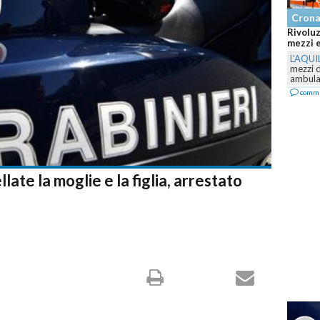
Cron
Rivoluz
mezzi e
L'AQUI
mezzi 
ambulan
comm
late la moglie e la figlia, arrestato