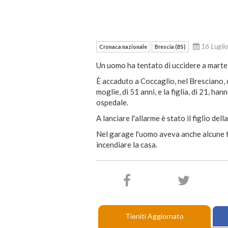
16 Lugli
Cronaca nazionale
Brescia (BS)
Un uomo ha tentato di uccidere a martell
È accaduto a Coccaglio, nel Bresciano, d
moglie, di 51 anni, e la figlia, di 21, ha
ospedale.
A lanciare l'allarme è stato il figlio del
Nel garage l'uomo aveva anche alcune ta
incendiare la casa.
Tieniti Aggiornato