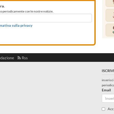
ra.
mato periodicamente con le nostre notizie.
rmativa sulla privacy
edazione
Rss
ISCRIV
inserisci
periodic
Email
Acc