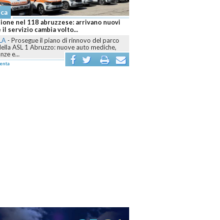
aca
ione nel 118 abruzzese: arrivano nuovi
 il servizio cambia volto...
LA
-
Prosegue il piano di rinnovo del parco
della ASL 1 Abruzzo: nuove auto mediche,
ze e...
enta