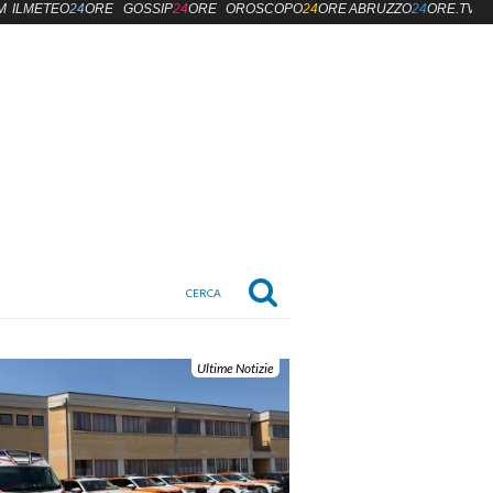
M
ILMETEO
24
ORE
GOSSIP
24
ORE
OROSCOPO
24
ORE
ABRUZZO
24
ORE.TV
Ultime Notizie