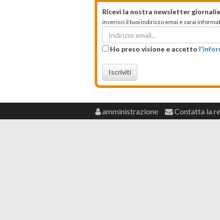
Ricevi la nostra newsletter giornalie
inserisci il tuoi indirizzo emai e sarai infor
Ho preso visione e accetto
l'info
Iscriviti
amministrazione
Contatta la r