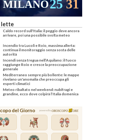
25
31
MILANO
 lette
Caldo record sull'Italia: il peggio deve ancora
arrivare, poi una possibile svolta meteo
Incendio tra Lucoli e Roio, massima allerta:
continua il monitoraggio senza sosta delle
autorità
Incendi senza tregua nell’Aquilano: il fuoco
raggiunge Roio e cresce la preoccupazione
generale
Mediterraneo sempre più bollente: le mappe
rivelano un'anomalia che preoccupa gli
esperti climatici
Meteo ribaltato nel weekend: nubifragi e
grandine, ecco dove colpirà l’Italia domenica
copo del Giorno
OROSCOPO
ORE
powered by