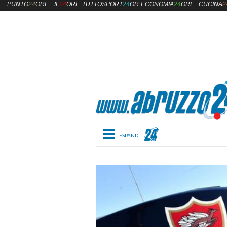
PUNTO
24
ORE
IL
24
ORE
TUTTOSPORT
24
ORE
ECONOMIA
24
ORE
CUCINA
2
Toggle navigation