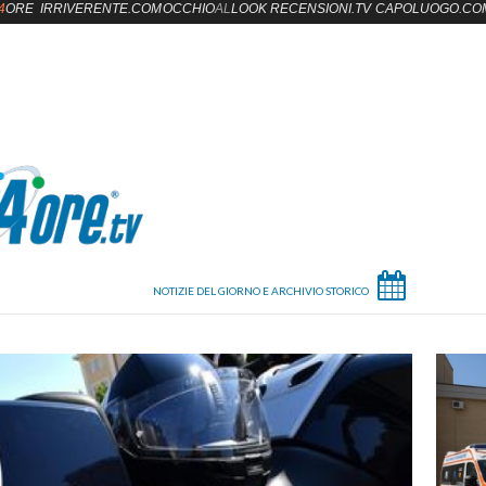
4
ORE
IRRIVERENTE.COM
OCCHIO
AL
LOOK
RECENSIONI.TV
CAPOLUOGO.CO