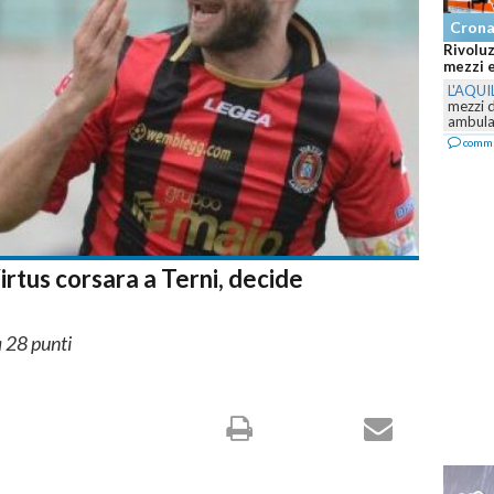
Cronaca
Rivoluzione nel 118 abru
mezzi e il servizio cambia
L'AQUILA
-
Prosegue il pia
mezzi della ASL 1 Abruzzo
ambulanze e...
commenta
rtus corsara a Terni, decide
a 28 punti