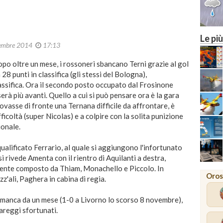
MILAN
Le più
embre 2014
17:13
opo oltre un mese, i rossoneri sbancano Terni grazie al gol
8 punti in classifica (gli stessi del Bologna),
assifica. Ora il secondo posto occupato dal Frosinone
serà più avanti. Quello a cui si può pensare ora è la gara
rovasse di fronte una Ternana difficile da affrontare, è
ficoltà (super Nicolas) e a colpire con la solita punizione
ionale.
ualificato Ferrario, al quale si aggiungono l'infortunato
si rivede Amenta con il rientro di Aquilanti a destra,
idente composto da Thiam, Monachello e Piccolo. In
Oros
'ali, Paghera in cabina di regia.
he manca da un mese (1-0 a Livorno lo scorso 8 novembre),
pareggi sfortunati.