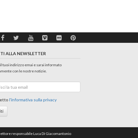
ITI ALLA NEWSLETTER
 il tuoi indirizzo emai e sarai informato
amente con le nostre notizie.
etto
l'informativa sulla privacy
iti
direttore responsabile Luca Di Giacomantonio