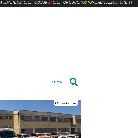
M
ILMETEO
24
ORE
GOSSIP
24
ORE
OROSCOPO
24
ORE
ABRUZZO
24
ORE.TV
Ultime Notizie