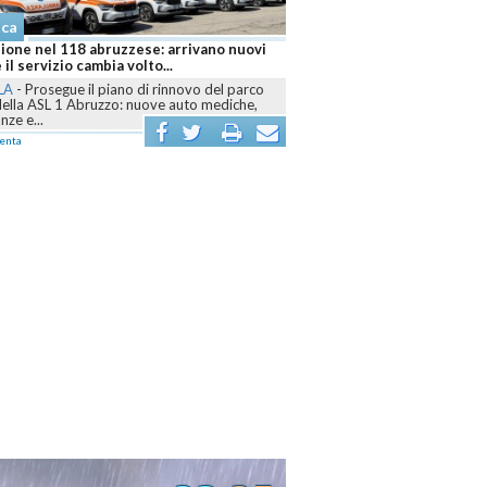
Cronaca
zzese: arrivano nuovi
Abruzzo brucia ancora, sei fronti attivi e
 volto...
Canadair mobilitati contro le fiamme
no di rinnovo del parco
L'AQUILA
-
Dall’Aquilano al Pescarese e al
: nuove auto mediche,
Teramano, volontari, mezzi terrestri, elicotteri e
Canadair sono...
commenta