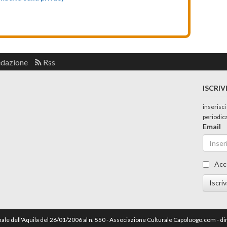
edazione
Rss
ISCRIV
inserisci
periodic
Email
Acc
Iscriv
nale dell'Aquila del 26/01/2006 al n. 550 - Associazione Culturale Capoluogo.com - 