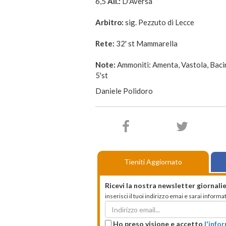
6,5
All.:
D'Aversa
Arbitro:
sig. Pezzuto di Lecce
Rete:
32' st Mammarella
Note:
Ammoniti: Amenta, Vastola, Baci
5'st
Daniele Polidoro
Tieniti Aggiornato
Ricevi la nostra newsletter giornalie
inserisci il tuoi indirizzo emai e sarai infor
Ho preso visione e accetto
l'info