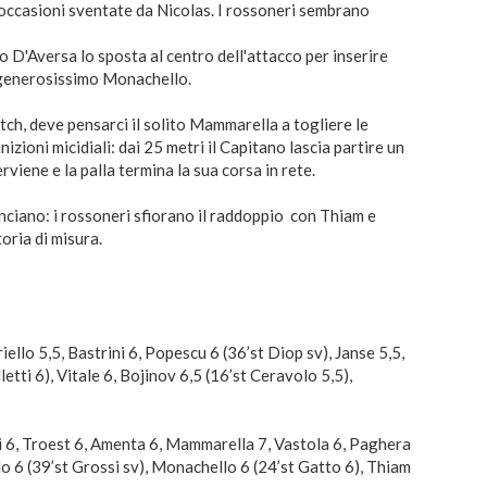
 occasioni sventate da Nicolas. I rossoneri sembrano
do D'Aversa lo sposta al centro dell'attacco per inserire
un generosissimo Monachello.
atch, deve pensarci il solito Mammarella a togliere le
zioni micidiali: dai 25 metri il Capitano lascia partire un
rviene e la palla termina la sua corsa in rete.
anciano: i rossoneri sfiorano il raddoppio con Thiam e
oria di misura.
ello 5,5, Bastrini 6, Popescu 6 (36’st Diop sv), Janse 5,5,
letti 6), Vitale 6, Bojinov 6,5 (16’st Ceravolo 5,5),
i 6, Troest 6, Amenta 6, Mammarella 7, Vastola 6, Paghera
lo 6 (39’st Grossi sv), Monachello 6 (24’st Gatto 6), Thiam