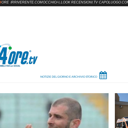
4
ORE
IRRIVERENTE.COM
OCCHIO
AL
LOOK
RECENSIONI.TV
CAPOLUOGO.CO