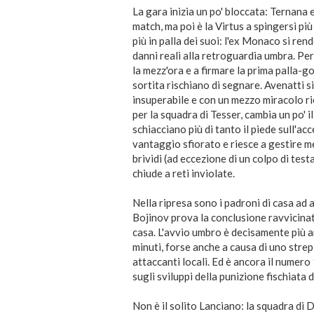
La gara inizia un po' bloccata: Ternana 
match, ma poi è la Virtus a spingersi pi
più in palla dei suoi: l'ex Monaco si ren
danni reali alla retroguardia umbra. Pe
la mezz'ora e a firmare la prima palla-g
sortita rischiano di segnare. Avenatti s
insuperabile e con un mezzo miracolo ri
per la squadra di Tesser, cambia un po' i
schiacciano più di tanto il piede sull'a
vantaggio sfiorato e riesce a gestire 
brividi (ad eccezione di un colpo di test
chiude a reti inviolate.
Nella ripresa sono i padroni di casa ad 
Bojinov prova la conclusione ravvicinata
casa. L'avvio umbro è decisamente più a
minuti, forse anche a causa di uno stre
attaccanti locali. Ed è ancora il numero
sugli sviluppi della punizione fischiata d
Non è il solito Lanciano: la squadra di 