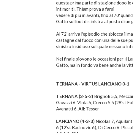
questa prima parte di stagione dopo le
intimoriti, Thiam prova a farsi
vedere di più in avanti, fino al 70' quan
Gatto sull'out di sinistra al posto di 
Al 72' arriva l'episodio che sblocca il m
castagne dal fuoco con una delle sue puni
sinistro insidioso sul quale nessuno inte
Nel finale piovono le occasioni per il L
Gatto, ma in fondo va bene anche la vitt
TERNANA - VIRTUS LANCIANO 0-1
TERNANA (3-5-2)
Brignoli 5,5, Meccari
Gavazzi 6, Viola 6, Crecco 5,5 (28’st Fal
Avenatti 6.
All:
Tesser
LANCIANO (4-3-3)
Nicolas 7, Aquilant
6 (12’st Bacinovic 6), Di Cecco 6, Picco