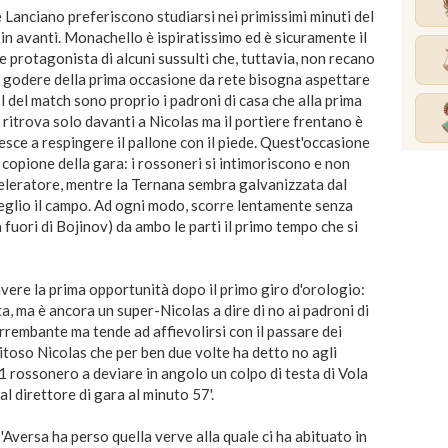
e Lanciano preferiscono studiarsi nei primissimi minuti del
ù in avanti. Monachello è ispiratissimo ed è sicuramente il
de protagonista di alcuni sussulti che, tuttavia, non recano
r godere della prima occasione da rete bisogna aspettare
ol del match sono proprio i padroni di casa che alla prima
i ritrova solo davanti a Nicolas ma il portiere frentano è
esce a respingere il pallone con il piede. Quest'occasione
l copione della gara: i rossoneri si intimoriscono e non
cceleratore, mentre la Ternana sembra galvanizzata dal
meglio il campo. Ad ogni modo, scorre lentamente senza
a fuori di Bojinov) da ambo le parti il primo tempo che si
avere la prima opportunità dopo il primo giro d'orologio:
, ma è ancora un super-Nicolas a dire di no ai padroni di
rrembante ma tende ad affievolirsi con il passare dei
pitoso Nicolas che per ben due volte ha detto no agli
 1 rossonero a deviare in angolo un colpo di testa di Vola
al direttore di gara al minuto 57'.
D'Aversa ha perso quella verve alla quale ci ha abituato in