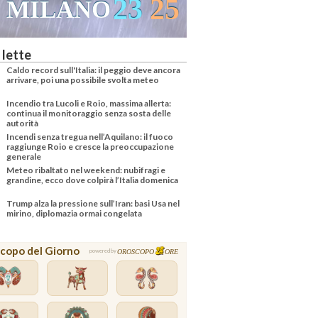
23
25
24
36
O
VENEZIA
 lette
Caldo record sull'Italia: il peggio deve ancora
arrivare, poi una possibile svolta meteo
Incendio tra Lucoli e Roio, massima allerta:
continua il monitoraggio senza sosta delle
autorità
Incendi senza tregua nell’Aquilano: il fuoco
raggiunge Roio e cresce la preoccupazione
generale
Meteo ribaltato nel weekend: nubifragi e
grandine, ecco dove colpirà l’Italia domenica
Trump alza la pressione sull’Iran: basi Usa nel
mirino, diplomazia ormai congelata
copo del Giorno
OROSCOPO
ORE
powered by