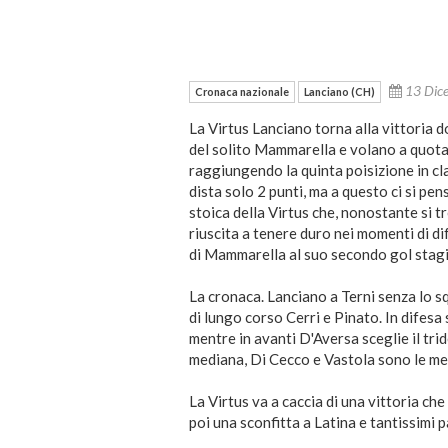
13 Dic
Cronaca nazionale
Lanciano (CH)
La Virtus Lanciano torna alla vittoria d
del solito Mammarella e volano a quota 2
raggiungendo la quinta poisizione in cl
dista solo 2 punti, ma a questo ci si pen
stoica della Virtus che, nonostante si t
riuscita a tenere duro nei momenti di dif
di Mammarella al suo secondo gol stag
La cronaca. Lanciano a Terni senza lo sq
di lungo corso Cerri e Pinato. In difesa 
mentre in avanti D'Aversa sceglie il tr
mediana, Di Cecco e Vastola sono le mezz
La Virtus va a caccia di una vittoria c
poi una sconfitta a Latina e tantissimi 