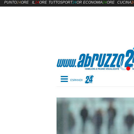
PUNTO
24
ORE
IL
24
ORE
TUTTOSPORT
24
ORE
ECONOMIA
24
ORE
CUCINA
2
Toggle navigation