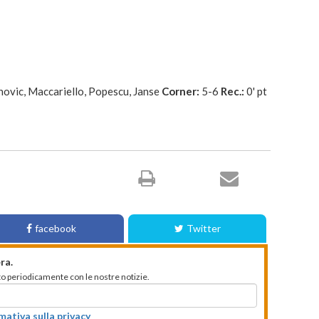
novic, Maccariello, Popescu, Janse
Corner:
5-6
Rec.:
0' pt
facebook
Twitter
ra.
mato periodicamente con le nostre notizie.
rmativa sulla privacy