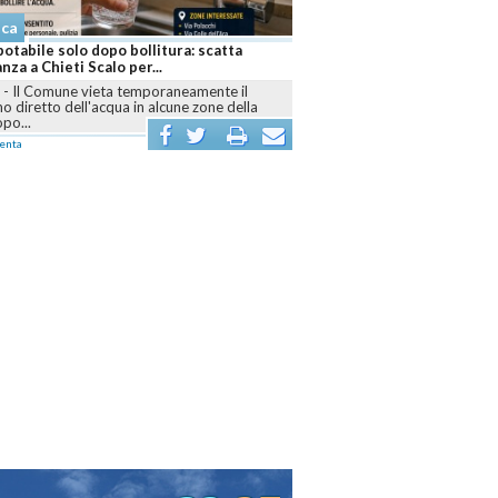
aca
otabile solo dopo bollitura: scatta
anza a Chieti Scalo per...
I
-
Il Comune vieta temporaneamente il
 diretto dell'acqua in alcune zone della
opo...
enta