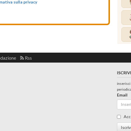
rmativa sulla privacy
edazione
Rss
ISCRIV
inserisci
periodic
Email
Acc
Iscriv