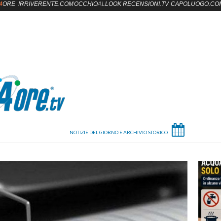
4
ORE
IRRIVERENTE.COM
OCCHIO
AL
LOOK
RECENSIONI.TV
CAPOLUOGO.CO