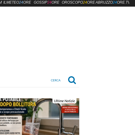
M
ILMETEO
24
ORE
GOSSIP
24
ORE
OROSCOPO
24
ORE
ABRUZZO
24
ORE.TV
Ultime Notizie