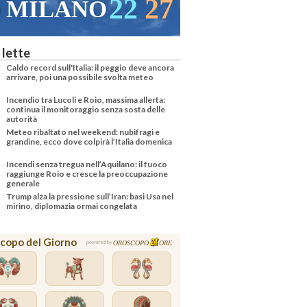
22
27
MILANO
VENEZ
 lette
Caldo record sull'Italia: il peggio deve ancora
arrivare, poi una possibile svolta meteo
Incendio tra Lucoli e Roio, massima allerta:
continua il monitoraggio senza sosta delle
autorità
Meteo ribaltato nel weekend: nubifragi e
grandine, ecco dove colpirà l’Italia domenica
Incendi senza tregua nell’Aquilano: il fuoco
raggiunge Roio e cresce la preoccupazione
generale
Trump alza la pressione sull’Iran: basi Usa nel
mirino, diplomazia ormai congelata
copo del Giorno
OROSCOPO
ORE
powered by