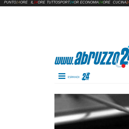
PUNTO
24
ORE
IL
24
ORE
TUTTOSPORT
24
ORE
ECONOMIA
24
ORE
CUCINA
2
Toggle navigation