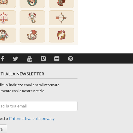
ITI ALLA NEWSLETTER
 il tuoi indirizzo emai e sarai informato
amente con le nostre notizie.
etto
l'informativa sulla privacy
iti