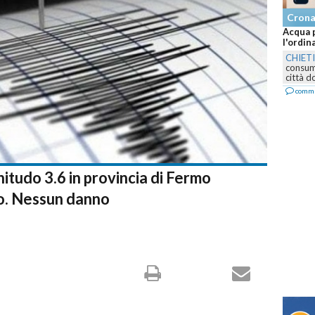
Cron
Acqua p
l'ordin
CHIET
consumo
città d
comm
itudo 3.6 in provincia di Fermo
o. Nessun danno