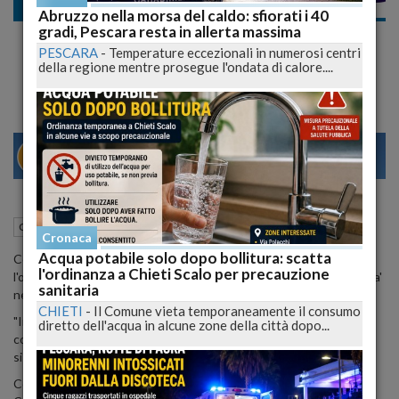
Cronaca
Abruzzo nella morsa del caldo: sfiorati i 40
gradi, Pescara resta in allerta massima
Terremoto L'Aquila, il 6 aprile "Insieme di
PESCARA
-
Temperature eccezionali in numerosi centri
corsa per L'Aquila"
della regione mentre prosegue l'ondata di calore....
29
31
MILANO
01 Aprile 2017
14:36
Cronaca
L'Aquila (AQ)
Cronaca
Acqua potabile solo dopo bollitura: scatta
Correre compatti per non dimenticare la tragedia: questo
l'ordinanza a Chieti Scalo per precauzione
l'obiettivo della manifestazione della Guardia di Finanza che si terra'
sanitaria
nel capoluogo abruzzese a partire dalle 15:00 di giovedi' 6 aprile.
CHIETI
-
Il Comune vieta temporaneamente il consumo
"Insieme, di corsa per L'Aquila" e' lo slogan dell'iniziativa, che si
diretto dell'acqua in alcune zone della città dopo...
colloca nel piu' ampio ambito degli eventi connessi al ricordo del
sisma che ha colpito l'Abruzzo otto anni fa.
Con il patrocinio della Regione Abruzzo, della Provincia e del