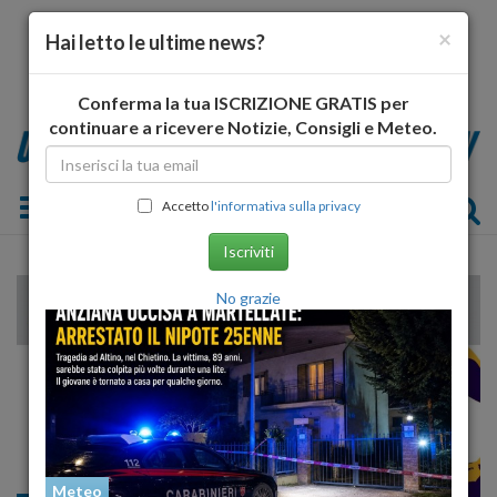
×
Hai letto le ultime news?
Conferma la tua ISCRIZIONE GRATIS per
continuare a ricevere Notizie, Consigli e Meteo.
Toggle navigation
Accetto
l'informativa sulla privacy
Iscriviti
No grazie
Meteo