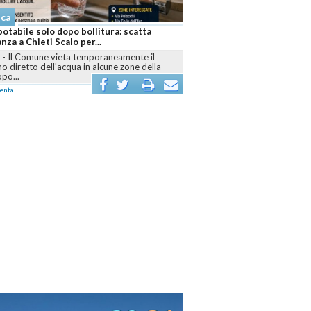
aca
otabile solo dopo bollitura: scatta
anza a Chieti Scalo per...
I
-
Il Comune vieta temporaneamente il
 diretto dell'acqua in alcune zone della
opo...
enta