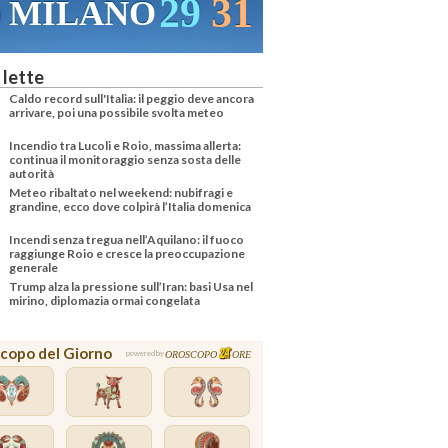
29
31
MILANO
 lette
Caldo record sull'Italia: il peggio deve ancora
arrivare, poi una possibile svolta meteo
Incendio tra Lucoli e Roio, massima allerta:
continua il monitoraggio senza sosta delle
autorità
Meteo ribaltato nel weekend: nubifragi e
grandine, ecco dove colpirà l’Italia domenica
Incendi senza tregua nell’Aquilano: il fuoco
raggiunge Roio e cresce la preoccupazione
generale
Trump alza la pressione sull’Iran: basi Usa nel
mirino, diplomazia ormai congelata
copo del Giorno
OROSCOPO
ORE
powered by