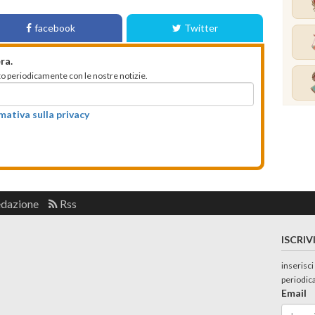
facebook
Twitter
ra.
mato periodicamente con le nostre notizie.
rmativa sulla privacy
edazione
Rss
ISCRIV
inserisci
periodic
Email