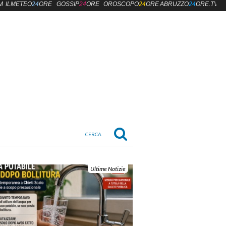
M
ILMETEO
24
ORE
GOSSIP
24
ORE
OROSCOPO
24
ORE
ABRUZZO
24
ORE.TV
Ultime Notizie