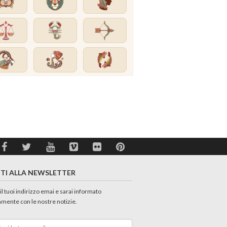
ITI ALLA NEWSLETTER
 il tuoi indirizzo emai e sarai informato
amente con le nostre notizie.