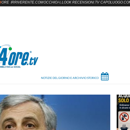
4
ORE
IRRIVERENTE.COM
OCCHIO
AL
LOOK
RECENSIONI.TV
CAPOLUOGO.CO