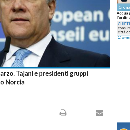
Cron
Acqua p
l'ordin
CHIET
consumo
città d
comm
rzo, Tajani e presidenti gruppi
no Norcia