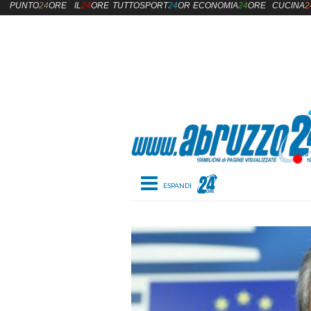
PUNTO
24
ORE
IL
24
ORE
TUTTOSPORT
24
ORE
ECONOMIA
24
ORE
CUCINA
2
Toggle navigation