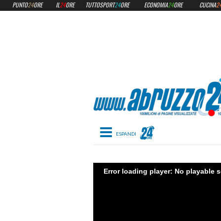
PUNTO
24
ORE
IL
24
ORE
TUTTOSPORT
24
ORE
ECONOMIA
24
ORE
CUCINA
2
Toggle navigation
Error loading player: No playable 