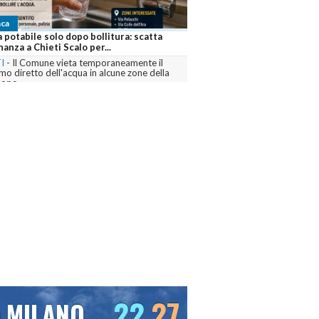
ca
 potabile solo dopo bollitura: scatta
nanza a Chieti Scalo per...
I
-
Il Comune vieta temporaneamente il
o diretto dell'acqua in alcune zone della
dopo...
menta
22
27
MILANO