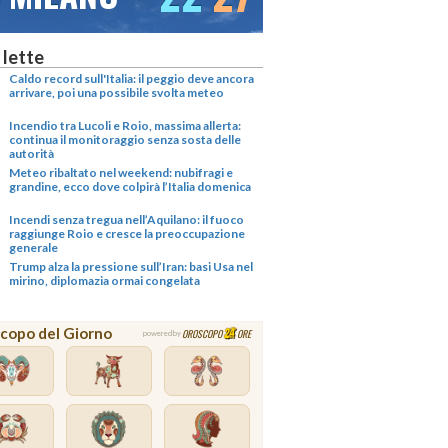
 lette
Caldo record sull'Italia: il peggio deve ancora
arrivare, poi una possibile svolta meteo
Incendio tra Lucoli e Roio, massima allerta:
continua il monitoraggio senza sosta delle
autorità
Meteo ribaltato nel weekend: nubifragi e
grandine, ecco dove colpirà l’Italia domenica
Incendi senza tregua nell’Aquilano: il fuoco
raggiunge Roio e cresce la preoccupazione
generale
Trump alza la pressione sull’Iran: basi Usa nel
mirino, diplomazia ormai congelata
copo del Giorno
OROSCOPO
ORE
powered by