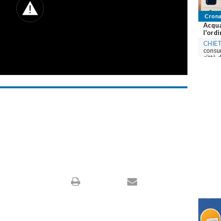
Crona
Acqua
l'ordi
CHIET
consum
città 
com