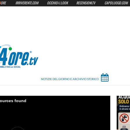
4
ORE
IRRIVERENTE.COM
OCCHIO
AL
LOOK
RECENSIONI.TV
CAPOLUOGO.COM
sources found