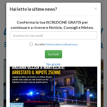
×
Hai letto le ultime news?
Conferma la tua ISCRIZIONE GRATIS per
continuare a ricevere Notizie, Consigli e Meteo.
Toggle navigation
Accetto
l'informativa sulla privacy
Iscriviti
No grazie
Meteo