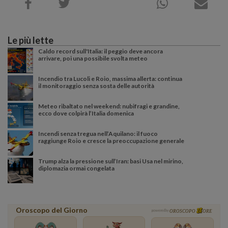
Le più lette
Caldo record sull'Italia: il peggio deve ancora
arrivare, poi una possibile svolta meteo
Incendio tra Lucoli e Roio, massima allerta: continua
il monitoraggio senza sosta delle autorità
Meteo ribaltato nel weekend: nubifragi e grandine,
ecco dove colpirà l’Italia domenica
Incendi senza tregua nell’Aquilano: il fuoco
raggiunge Roio e cresce la preoccupazione generale
Trump alza la pressione sull’Iran: basi Usa nel mirino,
diplomazia ormai congelata
Oroscopo del Giorno
powered by
OROSCOPO
ORE