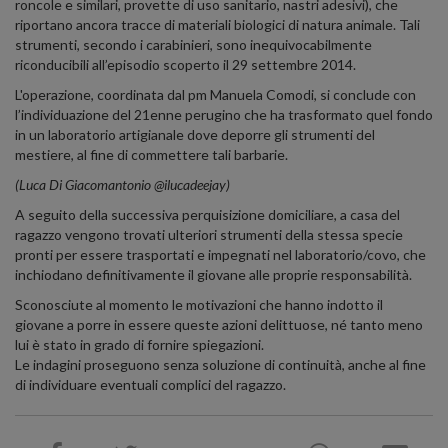
roncole e similari, provette di uso sanitario, nastri adesivi), che
riportano ancora tracce di materiali biologici di natura animale. Tali
strumenti, secondo i carabinieri, sono inequivocabilmente
riconducibili all’episodio scoperto il 29 settembre 2014.
L'operazione, coordinata dal pm Manuela Comodi, si conclude con
l’individuazione del 21enne perugino che ha trasformato quel fondo
in un laboratorio artigianale dove deporre gli strumenti del
mestiere, al fine di commettere tali barbarie.
(Luca Di Giacomantonio @ilucadeejay)
A seguito della successiva perquisizione domiciliare, a casa del
ragazzo vengono trovati ulteriori strumenti della stessa specie
pronti per essere trasportati e impegnati nel laboratorio/covo, che
inchiodano definitivamente il giovane alle proprie responsabilità.
Sconosciute al momento le motivazioni che hanno indotto il
giovane a porre in essere queste azioni delittuose, né tanto meno
lui è stato in grado di fornire spiegazioni.
Le indagini proseguono senza soluzione di continuità, anche al fine
di individuare eventuali complici del ragazzo.