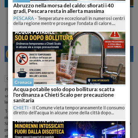
Cronaca nazionale
Abruzzo nella morsa del caldo: sfiorati i 40
gradi, Pescara resta in allerta massima
Torturava e Squartava Gatti Per Diletto.
PESCARA
-
Temperature eccezionali in numerosi centri
Arrestato il Perugino Squartatore di mici
della regione mentre prosegue l'ondata di calore....
29
31
MILANO
13 Febbraio 2015
05:19
Cronaca nazionale
Cronaca
Acqua potabile solo dopo bollitura: scatta
PERUGIA - È stato finalmente assicurato alla giustizia lo
l'ordinanza a Chieti Scalo per precauzione
squartatore di Perugia che aveva installato un vero e proprio
sanitaria
laboratorio della tortura in casa.
CHIETI
-
Il Comune vieta temporaneamente il consumo
Torture e sevizie inimmaginabili quelle che riservava ai gatti che
diretto dell'acqua in alcune zone della città dopo...
riusciva a torturare.
Si era stabilito in una cantina occupata abusivamente a San Sisto è
proprio lì è stato beccato il 21enne denunciato per uccisione di
animali e invasione di edifici.