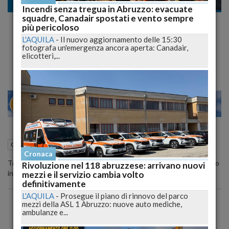
Cronaca nazionale
Incendi senza tregua in Abruzzo: evacuate
squadre, Canadair spostati e vento sempre
Tragedia sul Lago di Como: Muoiono
più pericoloso
Morgan Algeri e Tiziana Tozzo in un
L'AQUILA
-
Il nuovo aggiornamento delle 15:30
fotografa un'emergenza ancora aperta: Canadair,
Incidente Auto
elicotteri,...
22
27
MILANO
07 Gennaio 2024
17:58
Cronaca nazionale
Como (CO)
Cronaca
Tragedia sul Lago di Como: Muoiono Morgan Algeri e Tiziana Tozzo
Rivoluzione nel 118 abruzzese: arrivano nuovi
in un Incidente Auto
mezzi e il servizio cambia volto
definitivamente
L'AQUILA
-
Prosegue il piano di rinnovo del parco
mezzi della ASL 1 Abruzzo: nuove auto mediche,
ambulanze e...