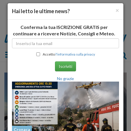
×
Hai letto le ultime news?
Conferma la tua ISCRIZIONE GRATIS per
continuare a ricevere Notizie, Consigli e Meteo.
Toggle navigation
Accetto
l'informativa sulla privacy
Iscriviti
No grazie
Cronaca