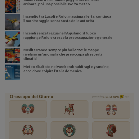
arrivare, poi una possibile svolta meteo
Incendio tra Lucoli e Roio, massima allerta: continua
il monitoraggio senza sosta delle autorità
Incendi senza tregua nell’Aquilano: il fuoco
raggiunge Roio e cresce la preoccupazione generale
Mediterraneo sempre più bollente: le mappe
rivelano un'anomalia che preoccupa gli esperti
climatici
Meteo ribaltato nel weekend: nubifragi e grandine,
ecco dove colpirà l’Italia domenica
Oroscopo del Giorno
powered by
OROSCOPO
ORE