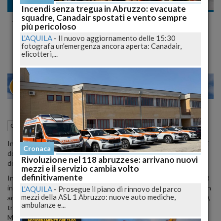
Cronaca
Incendi senza tregua in Abruzzo: evacuate
squadre, Canadair spostati e vento sempre
#alpiniadunata2015, l'Arpa comunica le
più pericoloso
modifiche dei servizi
L'AQUILA
-
Il nuovo aggiornamento delle 15:30
fotografa un'emergenza ancora aperta: Canadair,
elicotteri,...
27
29
MILANO
15 Maggio 2015
14:04
Cronaca
L'Aquila (AQ)
In occasione dell'Adunata Alpini l'Arpasi comunica che nei giorni di
Cronaca
domani e domenica 17 maggio l'organizzazione dei servizi
Rivoluzione nel 118 abruzzese: arrivano nuovi
dell'azienda di trasporto pubblico regionale subira' modifiche.
mezzi e il servizio cambia volto
definitivamente
In particolare Arpa e GTM effettueranno le corse delle linee A e B
in partenza da Bazzano; inoltre, dalle 14,00 alle 24 di domani i bus in
L'AQUILA
-
Prosegue il piano di rinnovo del parco
mezzi della ASL 1 Abruzzo: nuove auto mediche,
arrivo all'Aquila, provenienti dalla A24 e dalle strade statali 17 e 80,
ambulanze e...
transiteranno sul percorso Hotel Amiternum-via Piccinini- via
Marconi-via Silone-Cimitero-Terminal di Collemaggio.