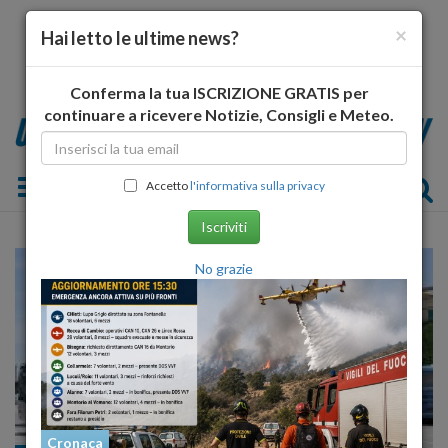
×
Hai letto le ultime news?
Conferma la tua ISCRIZIONE GRATIS per
continuare a ricevere Notizie, Consigli e Meteo.
Toggle navigation
Accetto
l'informativa sulla privacy
Iscriviti
No grazie
Cronaca