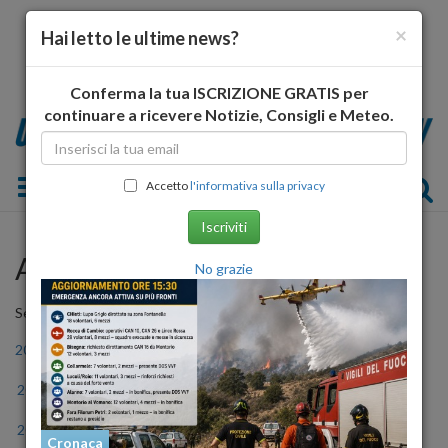
×
Hai letto le ultime news?
Conferma la tua ISCRIZIONE GRATIS per
continuare a ricevere Notizie, Consigli e Meteo.
Toggle navigation
Accetto
l'informativa sulla privacy
Iscriviti
Archivio Storico
No grazie
Seleziona l'anno
2006
2007
2008
2009
2010
2011
2012
2013
2014
2015
2016
2017
2018
2019
2020
2021
2022
2023
Cronaca