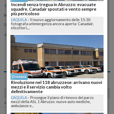
Incendi senza tregua in Abruzzo: evacuate
2024
2025
2026
squadre, Canadair spostati e vento sempre
più pericoloso
Seleziona il mese
L'AQUILA
-
Il nuovo aggiornamento delle 15:30
fotografa un'emergenza ancora aperta: Canadair,
Gen
Feb
Mar
Apr
Mag
Giu
Lug
elicotteri,...
Ago
Set
Ott
Nov
Dic
Notizie di Giovedì, 01
Maggio 2008
Spiacente, non sono presenti news nell'archivio per questo
Cronaca
giorno!
Rivoluzione nel 118 abruzzese: arrivano nuovi
mezzi e il servizio cambia volto
definitivamente
maggio 2008
L'AQUILA
-
Prosegue il piano di rinnovo del parco
mezzi della ASL 1 Abruzzo: nuove auto mediche,
Lun
Mar
Mer
Gio
Ven
Sab
Dom
ambulanze e...
01
02
03
04