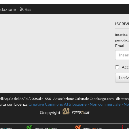
edazione
Rss
ISCRIV
inserisci
periodic
Email
Acc
Iscriv
dell'Aquila del 26/01/2006 al n. 550 - Associazione Culturale Capoluogo.com - dirett
uita con Licenza
Creative Commons Attribuzione - Non commerciale - Non 
©copyright
PUNTO
24
ORE