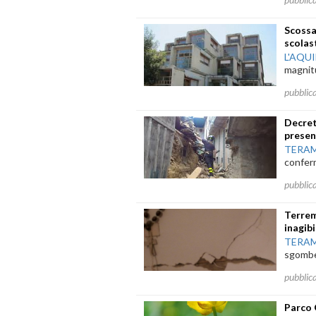
Scossa
scolas
L'AQU
magnitu
pubblic
Decret
prese
TERA
conferm
pubblic
Terrem
inagib
TERA
sgombe
pubblic
Parco 