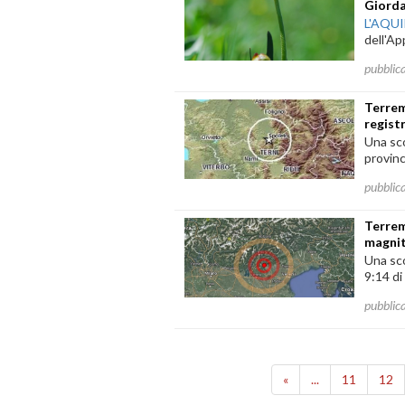
Giord
L'AQU
dell'Ap
pubblic
Terrem
regist
Una sco
provinc
pubblic
Terrem
magnit
Una sco
9:14 di
pubblic
«
...
11
12