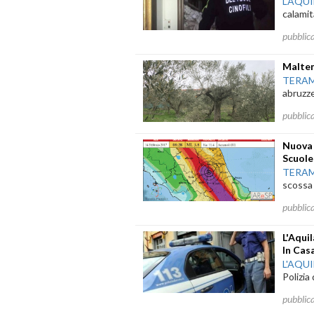
L'AQU
calamit
pubblic
Maltem
TERA
abruzze
pubblic
Nuova 
Scuole
TERA
scossa 
pubblic
L'Aqui
In Casa
L'AQU
Polizia
pubblic