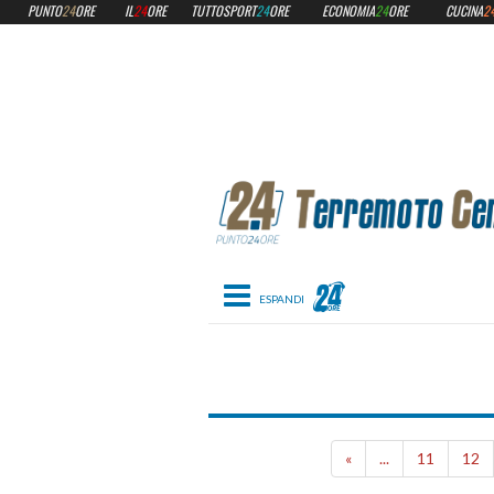
PUNTO
24
ORE
IL
24
ORE
TUTTOSPORT
24
ORE
ECONOMIA
24
ORE
CUCINA
2
Toggle navigation
Il dopo terremo
«
...
11
12