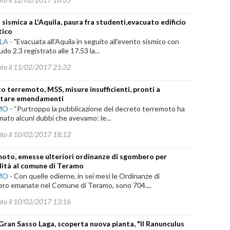
 sismica a L'Aquila, paura fra studenti,evacuato edificio
tico
ILA
-
"Evacuata all'Aquila in seguito all'evento sismico con
do 2.3 registrato alle 17.53 la...
ato il 11/02/2017 21:32
o terremoto, M5S, misure insufficienti, pronti a
ntare emendamenti
MO
-
“Purtroppo la pubblicazione del decreto terremoto ha
ato alcuni dubbi che avevamo: le...
ato il 10/02/2017 18:12
oto, emesse ulteriori ordinanze di sgombero per
ilità al comune di Teramo
MO
-
Con quelle odierne, in sei mesi le Ordinanze di
ro emanate nel Comune di Teramo, sono 704....
ato il 10/02/2017 13:16
Gran Sasso Laga, scoperta nuova pianta, "Il Ranunculus