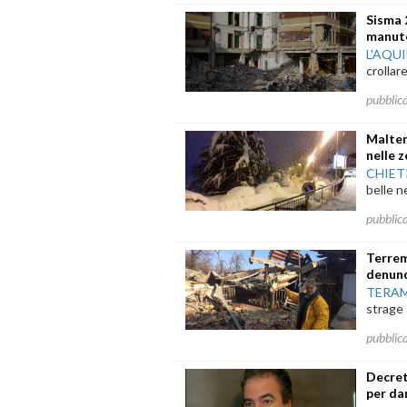
Sisma 
manute
L'AQU
crollare
pubblic
Maltem
nelle 
CHIET
belle ne
pubblic
Terrem
denunc
TERA
strage c
pubblic
Decret
per da