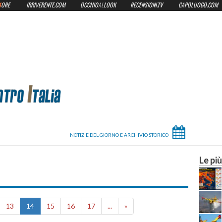
4
ORE
IRRIVERENTE.COM
OCCHIO
AL
LOOK
RECENSIONI.TV
CAPOLUOGO.COM
Le più
to
13
14
15
16
17
...
»