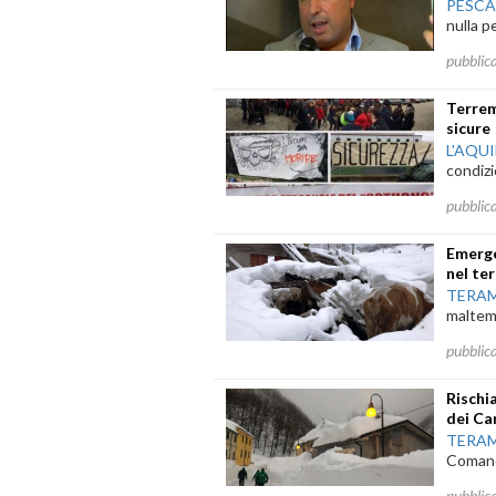
PESC
nulla p
pubblic
Terrem
sicure
L'AQU
condizi
pubblic
Emerge
nel te
TERA
maltemp
pubblic
Rischi
dei Ca
TERA
Comando
pubblic