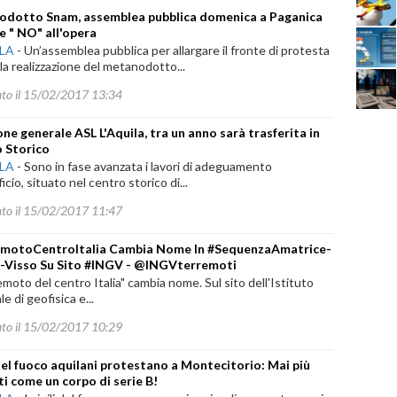
dotto Snam, assemblea pubblica domenica a Paganica
re " NO" all'opera
ILA
-
Un’assemblea pubblica per allargare il fronte di protesta
la realizzazione del metanodotto...
ato il 15/02/2017 13:34
one generale ASL L'Aquila, tra un anno sarà trasferita in
 Storico
ILA
-
Sono in fase avanzata i lavori di adeguamento
ficio, situato nel centro storico di...
ato il 15/02/2017 11:47
emotoCentroItalia Cambia Nome In #SequenzaAmatrice-
-Visso Su Sito #INGV - @INGVterremoti
remoto del centro Italia" cambia nome. Sul sito dell'Istituto
le di geofisica e...
ato il 15/02/2017 10:29
 del fuoco aquilani protestano a Montecitorio: Mai più
ti come un corpo di serie B!