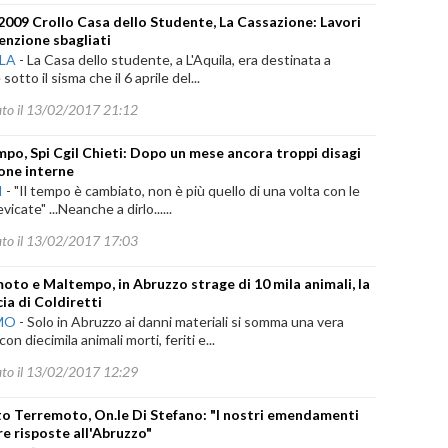
2009 Crollo Casa dello Studente, La Cassazione: Lavori
nzione sbagliati
ILA
-
La Casa dello studente, a L'Aquila, era destinata a
 sotto il sisma che il 6 aprile del...
ato il 13/02/2017 21:12
po, Spi Cgil Chieti: Dopo un mese ancora troppi disagi
zone interne
I
-
"Il tempo è cambiato, non è più quello di una volta con le
vicate" ...Neanche a dirlo......
ato il 13/02/2017 17:03
oto e Maltempo, in Abruzzo strage di 10 mila animali, la
ia di Coldiretti
MO
-
Solo in Abruzzo ai danni materiali si somma una vera
on diecimila animali morti, feriti e...
ato il 13/02/2017 12:29
o Terremoto, On.le Di Stefano: "I nostri emendamenti
re risposte all'Abruzzo"