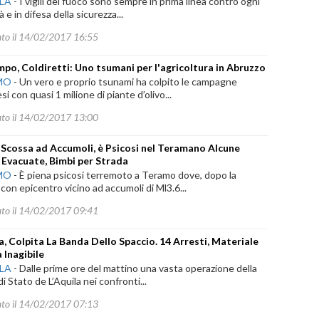
ILA
-
I vigili del fuoco sono sempre in prima linea contro ogni
à e in difesa della sicurezza...
ato il 14/02/2017 16:55
po, Coldiretti: Uno tsumani per l'agricoltura in Abruzzo
MO
-
Un vero e proprio tsunami ha colpito le campagne
si con quasi 1 milione di piante d’olivo...
ato il 14/02/2017 13:00
Scossa ad Accumoli, è Psicosi nel Teramano Alcune
 Evacuate, Bimbi per Strada
MO
-
È piena psicosi terremoto a Teramo dove, dopo la
con epicentro vicino ad accumoli di Ml3.6...
ato il 14/02/2017 09:41
la, Colpita La Banda Dello Spaccio. 14 Arresti, Materiale
 Inagibile
ILA
-
Dalle prime ore del mattino una vasta operazione della
 di Stato de L’Aquila nei confronti...
ato il 14/02/2017 07:13