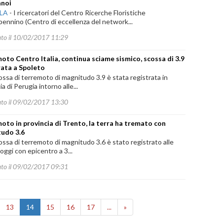
anoi
ILA
-
I ricercatori del Centro Ricerche Floristiche
pennino (Centro di eccellenza del network...
ato il 10/02/2017 11:29
oto Centro Italia, continua sciame sismico, scossa di 3.9
rata a Spoleto
ssa di terremoto di magnitudo 3.9 è stata registrata in
ia di Perugia intorno alle...
ato il 09/02/2017 13:30
oto in provincia di Trento, la terra ha tremato con
udo 3.6
ssa di terremoto di magnitudo 3.6 è stato registrato alle
 oggi con epicentro a 3...
ato il 09/02/2017 09:31
13
14
15
16
17
...
»