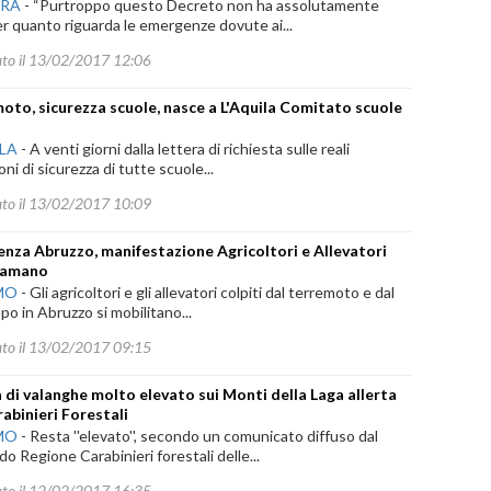
ARA
-
“Purtroppo questo Decreto non ha assolutamente
er quanto riguarda le emergenze dovute ai...
ato il 13/02/2017 12:06
oto, sicurezza scuole, nasce a L'Aquila Comitato scuole
ILA
-
A venti giorni dalla lettera di richiesta sulle reali
oni di sicurezza di tutte scuole...
ato il 13/02/2017 10:09
nza Abruzzo, manifestazione Agricoltori e Allevatori
ramano
MO
-
Gli agricoltori e gli allevatori colpiti dal terremoto e dal
o in Abruzzo si mobilitano...
ato il 13/02/2017 09:15
a di valanghe molto elevato sui Monti della Laga allerta
rabinieri Forestali
MO
-
Resta ''elevato'', secondo un comunicato diffuso dal
 Regione Carabinieri forestali delle...
ato il 12/02/2017 16:35