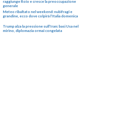
raggiunge Roio e cresce la preoccupazione
generale
Meteo ribaltato nel weekend: nubifragi e
grandine, ecco dove colpirà l’Italia domenica
Trump alza la pressione sull’Iran: basi Usa nel
mirino, diplomazia ormai congelata