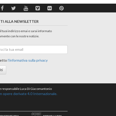
ITI ALLA NEWSLETTER
 il tuoi indirizzo emai e sarai informato
amente con le nostre notizie.
etto
l'informativa sulla privacy
iti
ore responsabile Luca Di Giacomantonio
opere derivate 4.0 Internazionale.