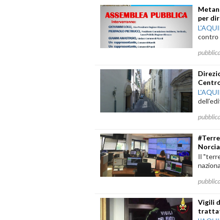
Metano
per di
L'AQU
contro 
pubblic
Direzi
Centro
L'AQU
dell’edi
pubblic
#Terr
Norcia
Il "ter
naziona
pubblic
Vigili
tratta