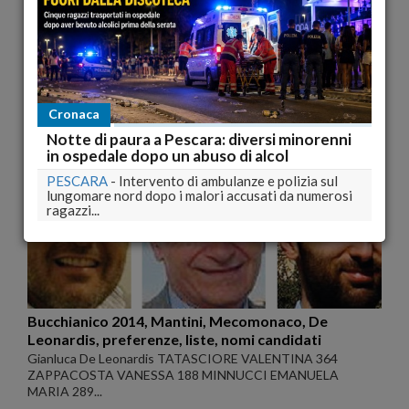
pubblicato il 27/04/2014 11:01
Poggiofiorito 2014, DE RITIS, DI MUNNO, DI
GIROLAMO, preferenze, liste, nomi candidati
CORINO DI GIROLAMO REMO D'ALESSANDRO 19 WALTER
BUZZELLI 47 JUAN PABLO CARULLI 11 TIZIANA...
Cronaca
pubblicato il 27/04/2014 10:59
Notte di paura a Pescara: diversi minorenni
in ospedale dopo un abuso di alcol
PESCARA
-
Intervento di ambulanze e polizia sul
lungomare nord dopo i malori accusati da numerosi
ragazzi...
Bucchianico 2014, Mantini, Mecomonaco, De
Leonardis, preferenze, liste, nomi candidati
Gianluca De Leonardis TATASCIORE VALENTINA 364
ZAPPACOSTA VANESSA 188 MINNUCCI EMANUELA
MARIA 289...