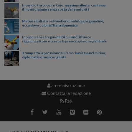
Incendio tra Lucoli e Roio, massima allerta: continua
il monitoraggio senza sosta delle autorità
Meteo ribaltato nel weekend: nubifragi e grandine,
ecco dove colpirà l’Italia domenica
Incendi senza tregua nell’Aquilano: il fuoco
raggiunge Roio e cresce la preoccupazione generale
Trump alza la pressione sull’Iran: basi Usa nel mirino,
diplomazia ormai congelata
amministrazione
Contatta la redazione
Rss