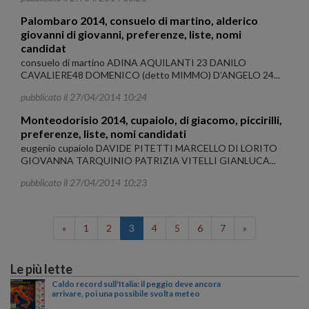
Palombaro 2014, consuelo di martino, alderico
giovanni di giovanni, preferenze, liste, nomi
candidat
consuelo di martino ADINA AQUILANTI 23 DANILO
CAVALIERE48 DOMENICO (detto MIMMO) D’ANGELO 24...
pubblicato il 27/04/2014 10:24
Monteodorisio 2014, cupaiolo, di giacomo, piccirilli,
preferenze, liste, nomi candidati
eugenio cupaiolo DAVIDE PITETTI MARCELLO DI LORITO
GIOVANNA TARQUINIO PATRIZIA VITELLI GIANLUCA...
pubblicato il 27/04/2014 10:23
«
1
2
3
4
5
6
7
»
Le più lette
Caldo record sull'Italia: il peggio deve ancora
arrivare, poi una possibile svolta meteo