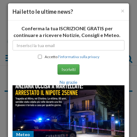
×
Hai letto le ultime news?
Conferma la tua ISCRIZIONE GRATIS per
continuare a ricevere Notizie, Consigli e Meteo.
Toggle navigation
Accetto
l'informativa sulla privacy
Iscriviti
Liste comunali 2014
No grazie
«
1
2
3
4
5
6
7
»
Rapino 2014, ROCCO MICUCCI contro ROCCO
COCCIAGLIA, preferenze, liste, nomi candidati
ROCCO COCCIAGLIA CARMELITA AMOROSO FABRIZIO
Meteo