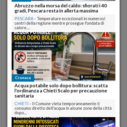
COSTANTINI ANDREA OLIVA ROSALBA MASCIOLI
Abruzzo nella morsa del caldo: sfiorati i 40
ROCCO...
gradi, Pescara resta in allerta massima
pubblicato il 27/04/2014 11:11
PESCARA
-
Temperature eccezionali in numerosi
centri della regione mentre prosegue l'ondata di
Pretoro 2014, angelo gianberardino contro sabrina
calore....
simone, preferenze, liste, nomi candidati
angelo gianberardino ENRICA BORGONSOLI 20 TONINO
D'ANGELO 47 CARLO D'INNOCENZO 32 TIZIANA DI...
pubblicato il 27/04/2014 11:10
Vacri 2014, LUCIANO DI FELICE, PINO GIUSEPPE
MAMMARELLA, preferenze, liste, nomi candidati
PINO GIUSEPPE MAMMARELLA FRANCESCO
CIARAMELLANO 38 NICOLA DI CANDIA 65 BRUNO DI
Cronaca
VIRGILIO 31...
Acqua potabile solo dopo bollitura: scatta
l'ordinanza a Chieti Scalo per precauzione
pubblicato il 27/04/2014 11:02
sanitaria
Villamagna 2014, Renatogiovanni Sisofo, Sergio
CHIETI
-
Il Comune vieta temporaneamente il
Dario De Luca, preferenze, liste, nomi candidati
consumo diretto dell'acqua in alcune zone della città
Renatogiovanni Sisofo RAFFAELE D’ALESSANDRO 58
dopo...
NICOLINO D’ONOFRIO 59 PANTALEONE GINO
D’ONOFRIO 43...