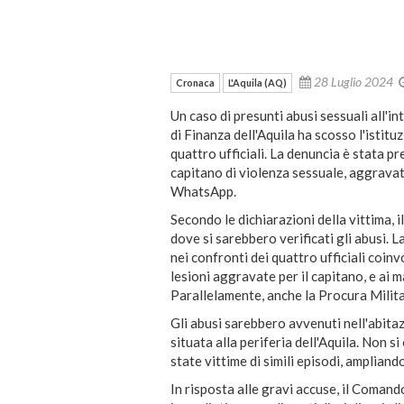
28 Luglio 2024
Cronaca
L'Aquila (AQ)
Un caso di presunti abusi sessuali all'i
di Finanza dell'Aquila ha scosso l'istitu
quattro ufficiali. La denuncia è stata p
capitano di violenza sessuale, aggravat
WhatsApp.
Secondo le dichiarazioni della vittima, i
dove si sarebbero verificati gli abusi. 
nei confronti dei quattro ufficiali coinv
lesioni aggravate per il capitano, e ai m
Parallelamente, anche la Procura Militar
Gli abusi sarebbero avvenuti nell'abitaz
situata alla periferia dell'Aquila. Non s
state vittime di simili episodi, ampliando
In risposta alle gravi accuse, il Coman