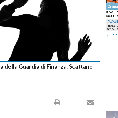
Cron
Rivoluz
mezzi e
L'AQUI
mezzi 
ambulan
comm
la della Guardia di Finanza: Scattano