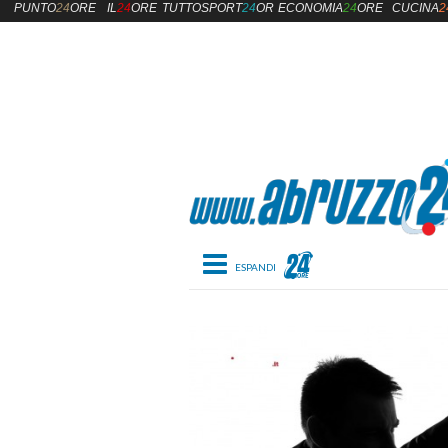
PUNTO
24
ORE
IL
24
ORE
TUTTOSPORT
24
ORE
ECONOMIA
24
ORE
CUCINA
2
Toggle navigation