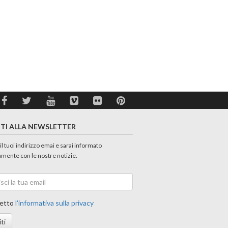
ITI ALLA NEWSLETTER
 il tuoi indirizzo emai e sarai informato
amente con le nostre notizie.
etto
l'informativa sulla privacy
iti