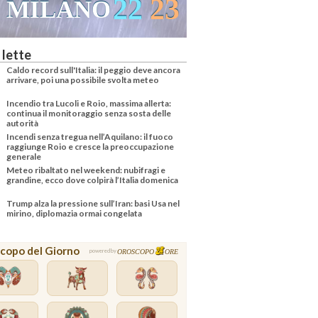
22
23
MILANO
 lette
Caldo record sull'Italia: il peggio deve ancora
arrivare, poi una possibile svolta meteo
Incendio tra Lucoli e Roio, massima allerta:
continua il monitoraggio senza sosta delle
autorità
Incendi senza tregua nell’Aquilano: il fuoco
raggiunge Roio e cresce la preoccupazione
generale
Meteo ribaltato nel weekend: nubifragi e
grandine, ecco dove colpirà l’Italia domenica
Trump alza la pressione sull’Iran: basi Usa nel
mirino, diplomazia ormai congelata
copo del Giorno
OROSCOPO
ORE
powered by