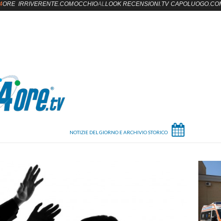
4
ORE
IRRIVERENTE.COM
OCCHIO
AL
LOOK
RECENSIONI.TV
CAPOLUOGO.CO