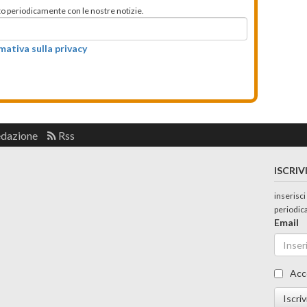
mato periodicamente con le nostre notizie.
rmativa sulla privacy
edazione
Rss
ISCRIV
inserisci
periodic
Email
Acc
Iscriv