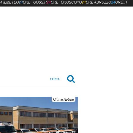
M
ILMETEO
24
ORE
GOSSIP
24
ORE
OROSCOPO
24
ORE
ABRUZZO
24
ORE.TV
Ultime Notizie