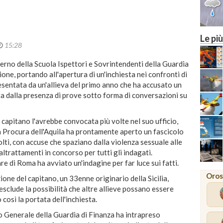
Le più
15:28
nterno della Scuola Ispettori e Sovrintendenti della Guardia
zione, portando all'apertura di un'inchiesta nei confronti di
resentata da un'allieva del primo anno che ha accusato un
a dalla presenza di prove sotto forma di conversazioni su
l capitano l'avrebbe convocata più volte nel suo ufficio,
La Procura dell'Aquila ha prontamente aperto un fascicolo
olti, con accuse che spaziano dalla violenza sessuale alle
altrattamenti in concorso per tutti gli indagati.
e di Roma ha avviato un'indagine per far luce sui fatti.
Oros
ione del capitano, un 33enne originario della Sicilia,
i esclude la possibilità che altre allieve possano essere
 così la portata dell'inchiesta.
do Generale della Guardia di Finanza ha intrapreso