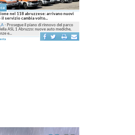
aca
ione nel 118 abruzzese: arrivano nuovi
 il servizio cambia volto...
LA
-
Prosegue il piano di rinnovo del parco
della ASL 1 Abruzzo: nuove auto mediche,
ze e...
enta