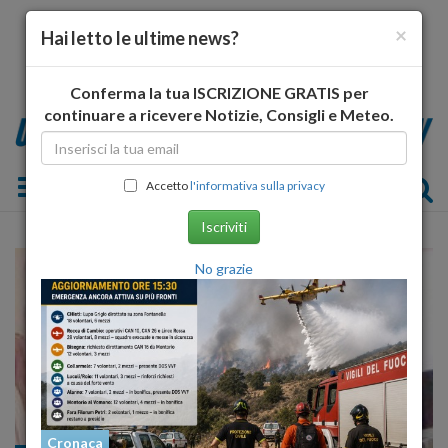
×
Hai letto le ultime news?
Conferma la tua ISCRIZIONE GRATIS per
continuare a ricevere Notizie, Consigli e Meteo.
Toggle navigation
Accetto
l'informativa sulla privacy
Iscriviti
No grazie
Cronaca