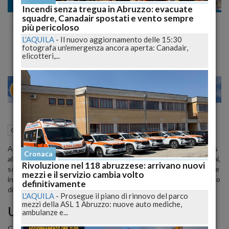
Cronaca
Incendi senza tregua in Abruzzo: evacuate
squadre, Canadair spostati e vento sempre
Addio a Armando Cantelmi: il Partigiano di
più pericoloso
Celano Morto a Caracas a 94 Anni
L'AQUILA
-
Il nuovo aggiornamento delle 15:30
fotografa un'emergenza ancora aperta: Canadair,
elicotteri,...
22
27
MILANO
03 Luglio 2024
10:54
Cronaca
Celano (AQ)
Armando Cantelmi, storico partigiano di Celano, è morto a Caracas
Cronaca
all'età di 94 anni. Fratello dell’onorevole Giancarlo (Gianni) Cantelmi,
Rivoluzione nel 118 abruzzese: arrivano nuovi
scomparso l’anno scorso, Armando emigrò in Venezuela da giovane
mezzi e il servizio cambia volto
in cerca di una vita migliore. Nato da Felice e Giuseppina, era il terzo
definitivamente
di quattro figli: Vittorio, Giancarlo e Wilma.
L'AQUILA
-
Prosegue il piano di rinnovo del parco
mezzi della ASL 1 Abruzzo: nuove auto mediche,
Una Vita di Lotta e Resistenza
ambulanze e...
Cantelmi visse un'infanzia difficile, segnata dalla precoce perdita