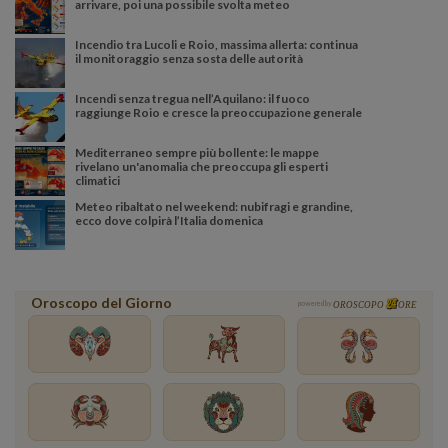
arrivare, poi una possibile svolta meteo
Incendio tra Lucoli e Roio, massima allerta: continua
il monitoraggio senza sosta delle autorità
Incendi senza tregua nell’Aquilano: il fuoco
raggiunge Roio e cresce la preoccupazione generale
Mediterraneo sempre più bollente: le mappe
rivelano un'anomalia che preoccupa gli esperti
climatici
Meteo ribaltato nel weekend: nubifragi e grandine,
ecco dove colpirà l’Italia domenica
Oroscopo del Giorno
powered by
OROSCOPO
ORE