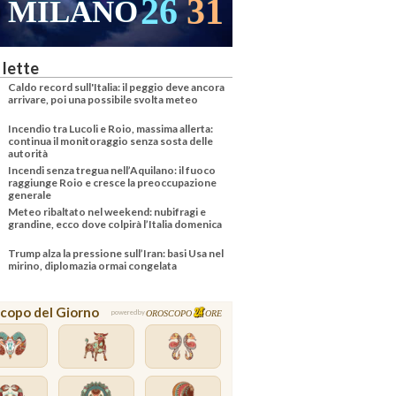
26
31
25
3
NO
VENEZIA
 lette
Caldo record sull'Italia: il peggio deve ancora
arrivare, poi una possibile svolta meteo
Incendio tra Lucoli e Roio, massima allerta:
continua il monitoraggio senza sosta delle
autorità
Incendi senza tregua nell’Aquilano: il fuoco
raggiunge Roio e cresce la preoccupazione
generale
Meteo ribaltato nel weekend: nubifragi e
grandine, ecco dove colpirà l’Italia domenica
Trump alza la pressione sull’Iran: basi Usa nel
mirino, diplomazia ormai congelata
copo del Giorno
OROSCOPO
ORE
powered by