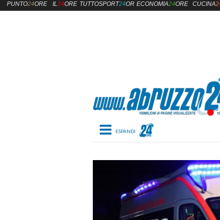
PUNTO
24
ORE
IL
24
ORE
TUTTOSPORT
24
ORE
ECONOMIA
24
ORE
CUCINA
2
Toggle navigation