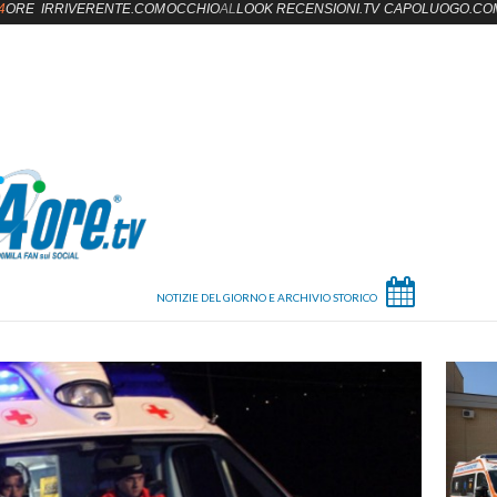
4
ORE
IRRIVERENTE.COM
OCCHIO
AL
LOOK
RECENSIONI.TV
CAPOLUOGO.CO