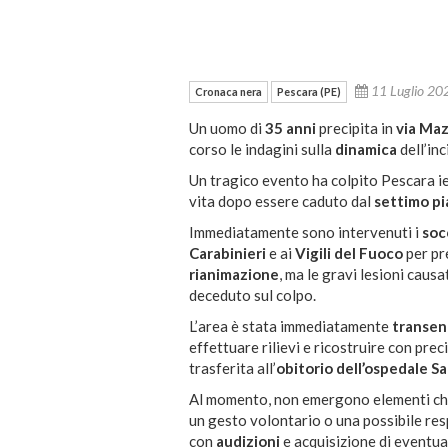
11 Luglio 2
Cronaca nera
Pescara (PE)
Un uomo di
35 anni
precipita in
via Ma
corso le indagini sulla
dinamica
dell’inc
Un tragico evento ha colpito Pescara ie
vita dopo essere caduto dal
settimo p
Immediatamente sono intervenuti i
soc
Carabinieri
e ai
Vigili del Fuoco
per pre
rianimazione
, ma le gravi lesioni caus
deceduto sul colpo
.
L’area è stata immediatamente
transen
effettuare rilievi e ricostruire con prec
trasferita all’
obitorio dell’ospedale Sa
Al momento, non emergono elementi che l
un gesto volontario o una possibile resp
con
audizioni
e acquisizione di eventua