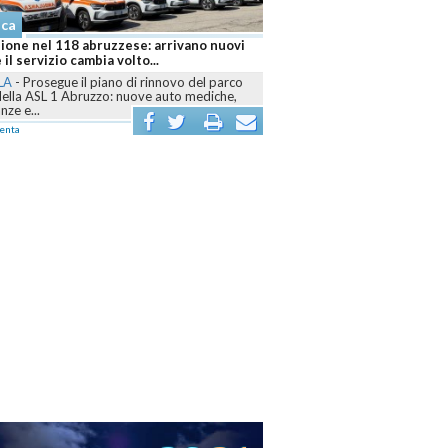
Cronaca
abruzzese: arrivano nuovi
Abruzzo brucia ancora, sei fronti attivi e
mbia volto...
Canadair mobilitati contro le fiamme
l piano di rinnovo del parco
L'AQUILA
-
Dall’Aquilano al Pescarese e al
ruzzo: nuove auto mediche,
Teramano, volontari, mezzi terrestri, elicotter
Canadair sono...
commenta