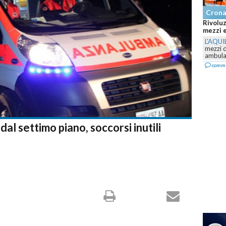
Cronaca
Rivoluzione nel 118 
mezzi e il servizio ca
L'AQUILA
-
Prosegue i
mezzi della ASL 1 Ab
ambulanze e...
commenta
al settimo piano, soccorsi inutili