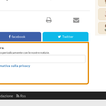
facebook
Twitter
ra.
mato periodicamente con le nostre notizie.
rmativa sulla privacy
edazione
Rss