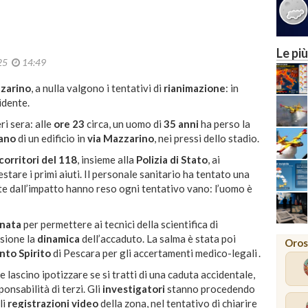
MILA
Le più
025
14:49
zzarino
, a nulla valgono i tentativi di
rianimazione
: in
idente.
ri sera: alle
ore 23
circa, un uomo di
35 anni
ha perso la
iano
di un edificio in
via Mazzarino
, nei pressi dello stadio
.
corritori del 118
, insieme alla
Polizia di Stato
, ai
stare i primi aiuti. Il personale sanitario ha tentato una
ate dall’impatto hanno reso ogni tentativo vano: l’uomo è
nata
per permettere ai tecnici della scientifica di
isione la
dinamica
dell’accaduto. La salma è stata poi
Oros
nto Spirito
di Pescara per gli accertamenti medico-legali
.
ascino ipotizzare se si tratti di una caduta accidentale,
onsabilità di terzi. Gli
investigatori
stanno procedendo
li
registrazioni video
della zona, nel tentativo di chiarire