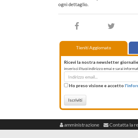
ogni dettaglio.
Tieniti Aggiornato
Ricevi la nostra newsletter giornalie
inserisci il tuoi indirizzo emai e sarai infor
Ho preso visione e accetto
l'info
Iscriviti
amministrazione
Contatta la r