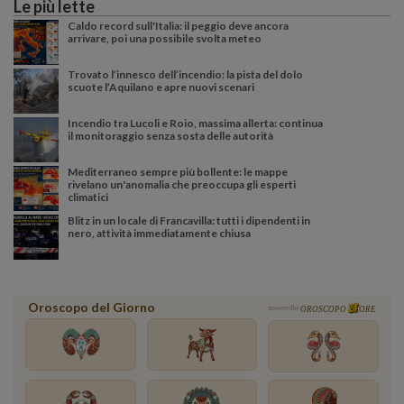
Le più lette
Caldo record sull'Italia: il peggio deve ancora
arrivare, poi una possibile svolta meteo
Trovato l’innesco dell’incendio: la pista del dolo
scuote l’Aquilano e apre nuovi scenari
Incendio tra Lucoli e Roio, massima allerta: continua
il monitoraggio senza sosta delle autorità
Mediterraneo sempre più bollente: le mappe
rivelano un'anomalia che preoccupa gli esperti
climatici
Blitz in un locale di Francavilla: tutti i dipendenti in
nero, attività immediatamente chiusa
Oroscopo del Giorno
powered by
OROSCOPO
ORE