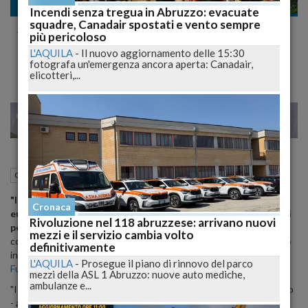
Cronaca
Incendi senza tregua in Abruzzo: evacuate
squadre, Canadair spostati e vento sempre
Agricoltura: PD, istituire tavolo per
più pericoloso
individuare fondi CIPE Fucino
L'AQUILA
-
Il nuovo aggiornamento delle 15:30
fotografa un'emergenza ancora aperta: Canadair,
elicotteri,...
29
38
MILANO
30 Ottobre 2012
15:26
Cronaca
L'Aquila (AQ)
"Istituire un tavolo ristretto per verificare se i 62 milioni di
Cronaca
euro finanziati nel 2001 dal Cipe, oggi, siano ancora disponibili
Rivoluzione nel 118 abruzzese: arrivano nuovi
per le opere di sviluppo agricolo del Fucino"
. Lo ha chiesto il
mezzi e il servizio cambia volto
consigliere regionale del Pd, Giuseppe Di Pangrazio, intervenendo
definitivamente
in occasione della interpellanza presentata sui
bacini idrici del
L'AQUILA
-
Prosegue il piano di rinnovo del parco
Fucino
.
mezzi della ASL 1 Abruzzo: nuove auto mediche,
ambulanze e...
"I fondi messi a disposizione dal Cipe - osserva ancora Di Pangrazio
- avrebbero finanziato opere pubbliche strategiche, come la