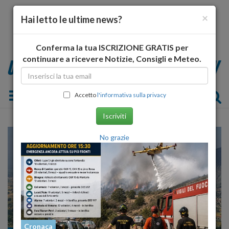
×
Hai letto le ultime news?
Conferma la tua ISCRIZIONE GRATIS per
continuare a ricevere Notizie, Consigli e Meteo.
Toggle navigation
Accetto
l'informativa sulla privacy
Iscriviti
No grazie
Cronaca