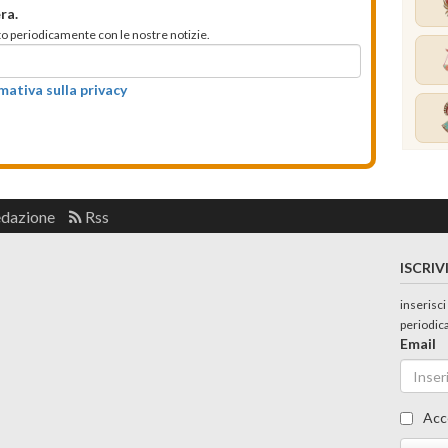
ra.
mato periodicamente con le nostre notizie.
rmativa sulla privacy
edazione
Rss
ISCRIV
inserisci
periodic
Email
Acc