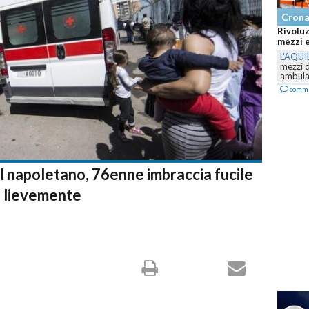
Cron
Rivoluz
mezzi e
L'AQUI
mezzi 
ambulan
comm
l napoletano, 76enne imbraccia fucile
ti lievemente