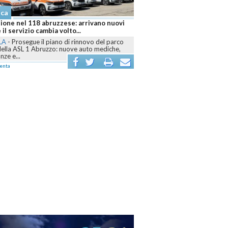
aca
ione nel 118 abruzzese: arrivano nuovi
 il servizio cambia volto...
LA
-
Prosegue il piano di rinnovo del parco
della ASL 1 Abruzzo: nuove auto mediche,
ze e...
enta