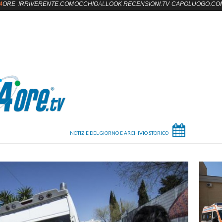
4
ORE
IRRIVERENTE.COM
OCCHIO
AL
LOOK
RECENSIONI.TV
CAPOLUOGO.CO