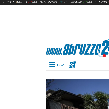
PUNTO
24
ORE
IL
24
ORE
TUTTOSPORT
24
ORE
ECONOMIA
24
ORE
CUCINA
2
Toggle navigation