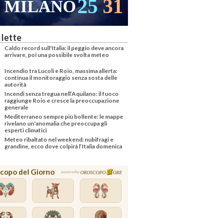
25
31
MILANO
 lette
Caldo record sull'Italia: il peggio deve ancora
arrivare, poi una possibile svolta meteo
Incendio tra Lucoli e Roio, massima allerta:
continua il monitoraggio senza sosta delle
autorità
Incendi senza tregua nell’Aquilano: il fuoco
raggiunge Roio e cresce la preoccupazione
generale
Mediterraneo sempre più bollente: le mappe
rivelano un'anomalia che preoccupa gli
esperti climatici
Meteo ribaltato nel weekend: nubifragi e
grandine, ecco dove colpirà l’Italia domenica
copo del Giorno
OROSCOPO
ORE
powered by