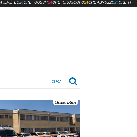
M
ILMETEO
24
ORE
GOSSIP
24
ORE
OROSCOPO
24
ORE
ABRUZZO
24
ORE.TV
Ultime Notizie