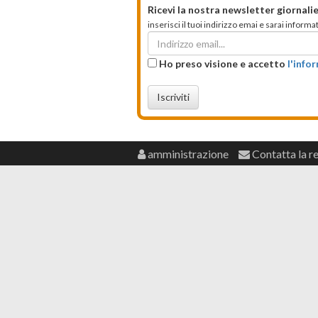
Ricevi la nostra newsletter giornalie
inserisci il tuoi indirizzo emai e sarai infor
Ho preso visione e accetto
l'info
Iscriviti
amministrazione
Contatta la r