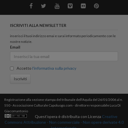
ISCRIVITI ALLA NEWSLETTER
inserisci il tuoi indirizzo emai e sarai informato periodicamente con le
nostre notizie.
Email
Accetto
l'informativa sulla privacy
Iscriviti
Registrazione alla sezione stampa del tribunale dell'Aquila del 26/01/2006 al n.
550 - Associazione Culturale Capoluogo.com - direttore responsabile Luca Di
Giacomantonio
Quest'opera è distribuita con Licenza
Creative
Commons Attribuzione - Non commerciale - Non opere derivate 4.0
Internazionale.