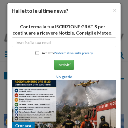
×
Hai letto le ultime news?
Conferma la tua ISCRIZIONE GRATIS per
continuare a ricevere Notizie, Consigli e Meteo.
Toggle navigation
Accetto
l'informativa sulla privacy
Iscriviti
Cultura e Spettacolo
No grazie
Angelo De Nicola presenta il suo libro a Silvi Marina
''Il nostro terremoto''
22
27
MILANO
Cronaca