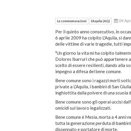
04 Apr
Le commemorazioni
L'Aquila (AQ)
Per il quinto anno consecutivo, in occasi
6 aprile 2009 ha colpito L'Aquila, si dan
delle vittime di varie tragedie, tutti im
"Un giorno la vita mi ha colpito talment
Dolores Ibarruri che può appartenere a 
scelto di essere resilienti, dando alla 
impegno a difesa del bene comune.
Bene comune sono i ragazzi morti sotto 
private a L'Aquila, i bambini di San Giuli
inghiottita dalla polvere di una scuola 
Bene comune sono gli operai uccisi dall'
omicidi sul lavoro legalizzati.
Bene comune è Mesia, morta a 4 anni nel
tutta la generazione perduta di bambini di
dissennato e portatore di morte.