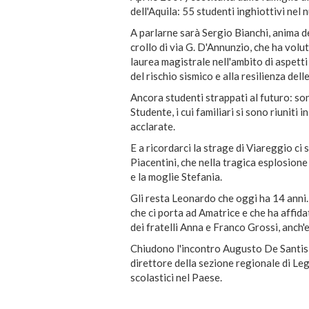
dell'Aquila: 55 studenti inghiottivi nel n
A parlarne sarà Sergio Bianchi, anima de
crollo di via G. D'Annunzio, che ha volut
laurea magistrale nell'ambito di aspetti
del rischio sismico e alla resilienza dell
Ancora studenti strappati al futuro: son
Studente, i cui familiari si sono riuniti
acclarate.
E a ricordarci la strage di Viareggio ci
Piacentini, che nella tragica esplosione
e la moglie Stefania.
Gli resta Leonardo che oggi ha 14 anni. 
che ci porta ad Amatrice e che ha affidat
dei fratelli Anna e Franco Grossi, anch'e
Chiudono l'incontro Augusto De Santis,
direttore della sezione regionale di Le
scolastici nel Paese.