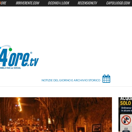
4
ORE
IRRIVERENTE.COM
OCCHIO
AL
LOOK
RECENSIONI.TV
CAPOLUOGO.COM