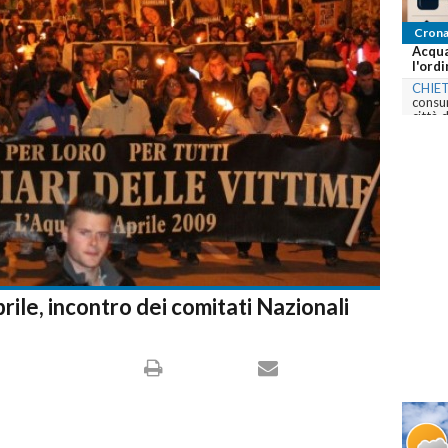
Cronaca
Acqua potabile so
l'ordinanza a Chie
CHIETI
-
Il Comune
consumo diretto de
città dopo...
commenta
prile, incontro dei comitati Nazionali
MILA