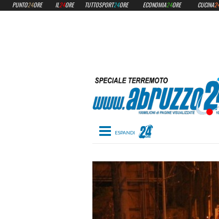
PUNTO
24
ORE
IL
24
ORE
TUTTOSPORT
24
ORE
ECONOMIA
24
ORE
CUCINA
2
Toggle navigation