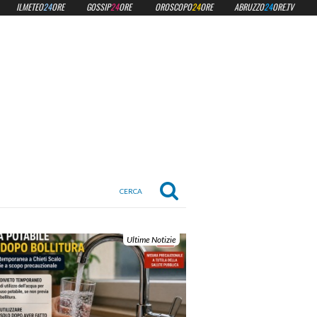
ILMETEO
24
ORE
GOSSIP
24
ORE
OROSCOPO
24
ORE
ABRUZZO
24
ORE.TV
Ultime Notizie