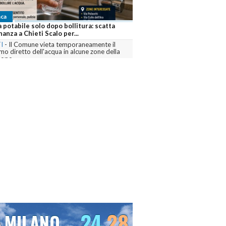
Cronaca
lo dopo bollitura: scatta
Notte di paura a Pescara: diversi minor
ti Scalo per...
ospedale dopo un abuso di alcol
 vieta temporaneamente il
PESCARA
-
Intervento di ambulanze e poliz
ll'acqua in alcune zone della
lungomare nord dopo i malori accusati da
numerosi ragazzi...
commenta
24
28
23
NO
VENEZIA