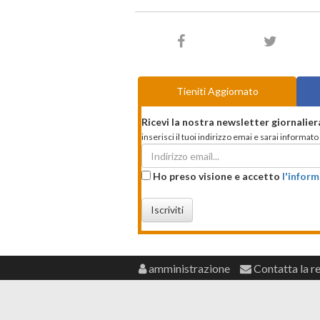
Tieniti Aggiornato
Ricevi la nostra newsletter giornalier
inserisci il tuoi indirizzo emai e sarai informa
Ho preso visione e accetto
l'inform
Iscriviti
amministrazione
Contatta la r