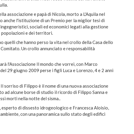
ulla.
lla associazione e papà di Nicola, morto a L'Aquila nel
o anche l'istituzione di un Premio per la miglior tesi di
 ingegneristici, sociali ed economici legati alla gestione
e popolazioni e dei territori.
o quelli che hanno perso la vita nel crollo della Casa dello
 in Comitato. Un crollo annunciato e responsabilità
 sarà l'Associazione Il mondo che vorrei, con Marco
 del 29 giugno 2009 perse i figli Luca e Lorenzo, 4 e 2 anni
Il sorriso di Filippo è il nome di una nuova associazione
o ad alcune borse di studio il ricordo di Filippo Sanna e
ssi morti nella notte del sisma..
 esperto di dissesto idrogeologico e Francesca Aloisio,
gambiente, con una panoramica sullo stato degli edifici