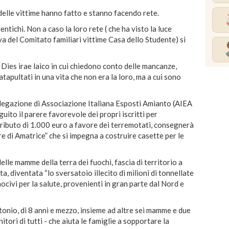
 delle vittime hanno fatto e stanno facendo rete.
ntichi. Non a caso la loro rete ( che ha visto la luce
iva del Comitato familiari vittime Casa dello Studente) si
 Dies irae laico in cui chiedono conto delle mancanze,
catapultati in una vita che non era la loro, ma a cui sono
legazione di Associazione Italiana Esposti Amianto (AIEA
ito il parere favorevole dei propri iscritti per
tributo di 1.000 euro a favore dei terremotati, consegnerà
re di Amatrice” che si impegna a costruire casette per le
elle mamme della terra dei fuochi, fascia di territorio a
a, diventata “lo sversatoio illecito di milioni di tonnellate
 nocivi per la salute, provenienti in gran parte dal Nord e
tonio, di 8 anni e mezzo, insieme ad altre sei mamme e due
tori di tutti - che aiuta le famiglie a sopportare la