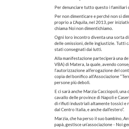
Per denunciare tutto questo i familiari
Per non dimenticare e perché non si dime
proprio a L'Aquila, nel 2013, per iniziat
chiama Noi non dimentichiamo.
Ogni loro incontro diventa una sorta di
delle omissioni, delle ingiustizie. Tutti 
stati consegnati dai lutti.
Alla manifestazione parteciperà una de
VBA) di Matera, la quale, avendo consegu
l’autorizzazione all’erogazione del con
copia del bonifico all’Associazione “Ter
persone più deboli.
E ci sarà anche Marzia Cacciopoli, una d
cavallo delle province di Napoli e Casert
di rifiuti industriali altamente tossici e
dal Centro Italia, e anche dall’estero”.
Marzia, che ha perso il suo bambino, An
papà, gestisce un’associazione - Noi geni