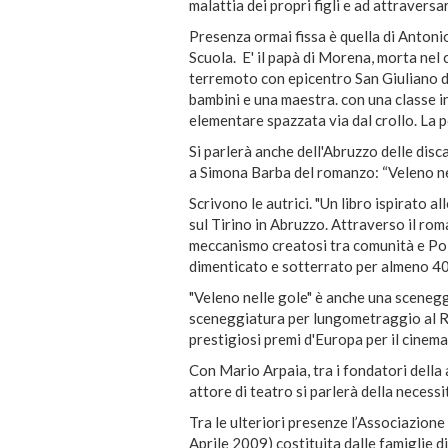
malattia dei propri figli e ad attraversa
Presenza ormai fissa è quella di Antoni
Scuola. E' il papà di Morena, morta nel 
terremoto con epicentro San Giuliano di
bambini e una maestra. con una classe int
elementare spazzata via dal crollo. La p
Si parlerà anche dell'Abruzzo delle disca
a Simona Barba del romanzo: “Veleno ne
Scrivono le autrici. "Un libro ispirato 
sul Tirino in Abruzzo. Attraverso il ro
meccanismo creatosi tra comunità e Pol
dimenticato e sotterrato per almeno 40a
"Veleno nelle gole" è anche una scenegg
sceneggiatura per lungometraggio a
prestigiosi premi d'Europa per il cinema 
Con Mario Arpaia, tra i fondatori dell
attore di teatro si parlerà della necess
Tra le ulteriori presenze l’Associazione
Aprile 2009) costituita dalle famiglie d