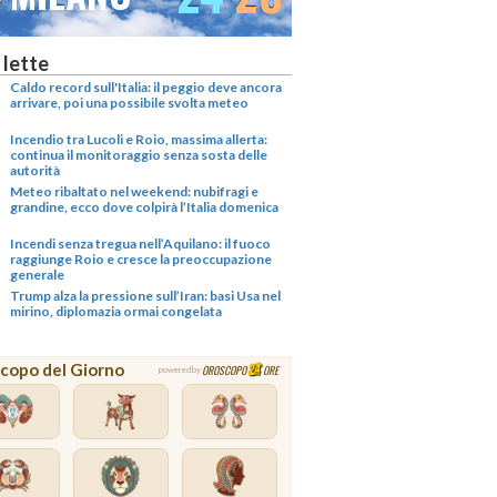
 lette
Caldo record sull'Italia: il peggio deve ancora
arrivare, poi una possibile svolta meteo
Incendio tra Lucoli e Roio, massima allerta:
continua il monitoraggio senza sosta delle
autorità
Meteo ribaltato nel weekend: nubifragi e
grandine, ecco dove colpirà l’Italia domenica
Incendi senza tregua nell’Aquilano: il fuoco
raggiunge Roio e cresce la preoccupazione
generale
Trump alza la pressione sull’Iran: basi Usa nel
mirino, diplomazia ormai congelata
copo del Giorno
OROSCOPO
ORE
powered by