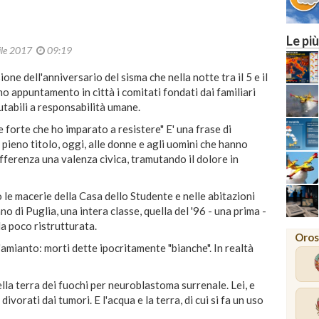
Le più
ile 2017
09:19
one dell'anniversario del sisma che nella notte tra il 5 e il
no appuntamento in città i comitati fondati dai familiari
putabili a responsabilità umane.
e forte che ho imparato a resistere" E' una frase di
pieno titolo, oggi, alle donne e agli uomini che hanno
sofferenza una valenza civica, tramutando il dolore in
le macerie della Casa dello Studente e nelle abitazioni
ano di Puglia, una intera classe, quella del '96 - una prima -
da poco ristrutturata.
Oros
amianto: morti dette ipocritamente "bianche". In realtà
la terra dei fuochi per neuroblastoma surrenale. Lei, e
vorati dai tumori. E l'acqua e la terra, di cui si fa un uso