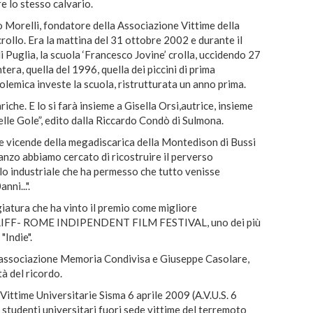
re lo stesso calvario.
o Morelli, fondatore della Associazione Vittime della
crollo. Era la mattina del 31 ottobre 2002 e durante il
 Puglia, la scuola ‘Francesco Jovine’ crolla, uccidendo 27
era, quella del 1996, quella dei piccini di prima
olemica investe la scuola, ristrutturata un anno prima.
riche. E lo si farà insieme a Gisella Orsi,autrice, insieme
lle Gole”, edito dalla Riccardo Condò di Sulmona.
alle vicende della megadiscarica della Montedison di Bussi
manzo abbiamo cercato di ricostruire il perverso
o industriale che ha permesso che tutto venisse
nni...".
iatura che ha vinto il premio come migliore
l RIFF- ROME INDIPENDENT FILM FESTIVAL, uno dei più
"Indie".
a associazione Memoria Condivisa e Giuseppe Casolare,
ità del ricordo.
 Vittime Universitarie Sisma 6 aprile 2009 (A.V.U.S. 6
i studenti universitari fuori sede vittime del terremoto