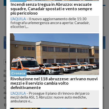
Economia
Incendi senza tregua in Abruzzo: evacuate
squadre, Canadair spostati e vento sempre
Arrivano i saldi estivi, i consigli del
più pericoloso
Codacons per evitare truffe
L'AQUILA
-
Il nuovo aggiornamento delle 15:30
fotografa un'emergenza ancora aperta: Canadair,
elicotteri,...
29
31
VENEZIA
02 Luglio 2019
10:37
Economia
Roma (RM)
In Campania sono già partiti sabato scorso, in Sicilia ieri e in
Cronaca
Basilicata oggi. Ma nel resto d'Italia i saldi estivi prenderanno il via
Rivoluzione nel 118 abruzzese: arrivano nuovi
sabato 6 luglio.
mezzi e il servizio cambia volto
definitivamente
Con l'arrivo degli sconti il Codacons mette in guardia i consumatori
da possibili truffe e diffonde i consigli utili per fare acquisti in
L'AQUILA
-
Prosegue il piano di rinnovo del parco
mezzi della ASL 1 Abruzzo: nuove auto mediche,
sicurezza.
ambulanze e...
1)
Conservate sempre lo scontrino
: non è vero che i capi in