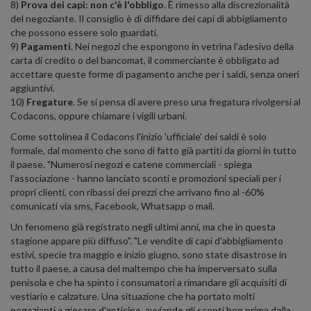
8)
Prova dei capi: non c'è l'obbligo
. È rimesso alla discrezionalità
del negoziante. Il consiglio è di diffidare dei capi di abbigliamento
che possono essere solo guardati.
9)
Pagamenti
. Nei negozi che espongono in vetrina l'adesivo della
carta di credito o del bancomat, il commerciante è obbligato ad
accettare queste forme di pagamento anche per i saldi, senza oneri
aggiuntivi.
10)
Fregature
. Se si pensa di avere preso una fregatura rivolgersi al
Codacons, oppure chiamare i vigili urbani.
Come sottolinea il Codacons l'inizio 'ufficiale' dei saldi è solo
formale, dal momento che sono di fatto già partiti da giorni in tutto
il paese. "Numerosi negozi e catene commerciali - spiega
l'associazione - hanno lanciato sconti e promozioni speciali per i
propri clienti, con ribassi dei prezzi che arrivano fino al -60%
comunicati via sms, Facebook, Whatsapp o mail.
Un fenomeno già registrato negli ultimi anni, ma che in questa
stagione appare più diffuso". "Le vendite di capi d'abbigliamento
estivi, specie tra maggio e inizio giugno, sono state disastrose in
tutto il paese, a causa del maltempo che ha imperversato sulla
penisola e che ha spinto i consumatori a rimandare gli acquisiti di
vestiario e calzature. Una situazione che ha portato molti
negozianti a giocare d'anticipo, avviando gli sconti ben prima della