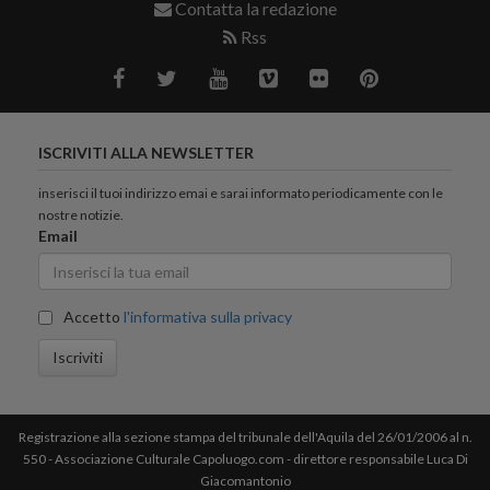
Contatta la redazione
Rss
ISCRIVITI ALLA NEWSLETTER
inserisci il tuoi indirizzo emai e sarai informato periodicamente con le
nostre notizie.
Email
Accetto
l'informativa sulla privacy
Iscriviti
Registrazione alla sezione stampa del tribunale dell'Aquila del 26/01/2006 al n.
550 - Associazione Culturale Capoluogo.com - direttore responsabile Luca Di
Giacomantonio