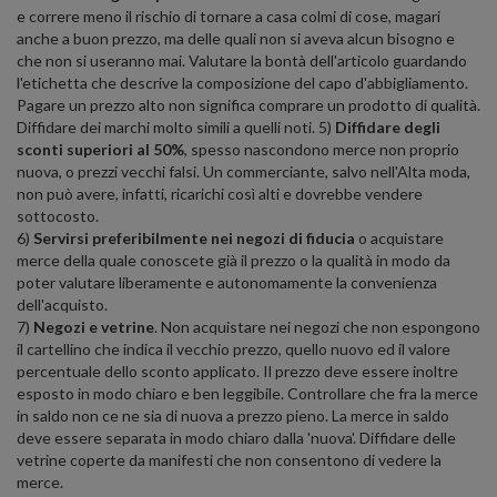
e correre meno il rischio di tornare a casa colmi di cose, magari
anche a buon prezzo, ma delle quali non si aveva alcun bisogno e
che non si useranno mai. Valutare la bontà dell'articolo guardando
l'etichetta che descrive la composizione del capo d'abbigliamento.
Pagare un prezzo alto non significa comprare un prodotto di qualità.
Diffidare dei marchi molto simili a quelli noti. 5)
Diffidare degli
sconti superiori al 50%
, spesso nascondono merce non proprio
nuova, o prezzi vecchi falsi. Un commerciante, salvo nell'Alta moda,
non può avere, infatti, ricarichi così alti e dovrebbe vendere
sottocosto.
6)
Servirsi preferibilmente nei negozi di fiducia
o acquistare
merce della quale conoscete già il prezzo o la qualità in modo da
poter valutare liberamente e autonomamente la convenienza
dell'acquisto.
7)
Negozi e vetrine
. Non acquistare nei negozi che non espongono
il cartellino che indica il vecchio prezzo, quello nuovo ed il valore
percentuale dello sconto applicato. Il prezzo deve essere inoltre
esposto in modo chiaro e ben leggibile. Controllare che fra la merce
in saldo non ce ne sia di nuova a prezzo pieno. La merce in saldo
deve essere separata in modo chiaro dalla 'nuova'. Diffidare delle
vetrine coperte da manifesti che non consentono di vedere la
merce.