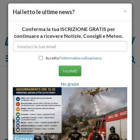
×
Hai letto le ultime news?
Conferma la tua ISCRIZIONE GRATIS per
continuare a ricevere Notizie, Consigli e Meteo.
Toggle navigation
Accetto
l'informativa sulla privacy
Iscriviti
No grazie
Cronaca