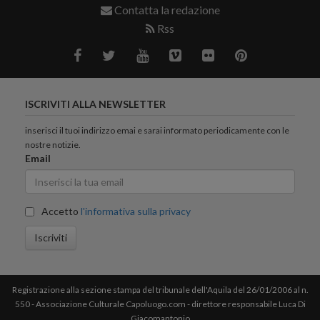
Contatta la redazione
Rss
ISCRIVITI ALLA NEWSLETTER
inserisci il tuoi indirizzo emai e sarai informato periodicamente con le
nostre notizie.
Email
Accetto
l'informativa sulla privacy
Iscriviti
Registrazione alla sezione stampa del tribunale dell'Aquila del 26/01/2006 al n.
550 - Associazione Culturale Capoluogo.com - direttore responsabile Luca Di
Giacomantonio