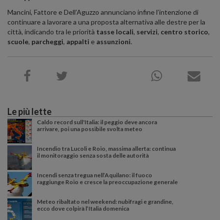
Mancini, Fattore e Dell’Aguzzo annunciano infine l’intenzione di
continuare a lavorare a una proposta alternativa alle destre per la
città, indicando tra le priorità
tasse locali
,
servizi
,
centro storico
,
scuole
,
parcheggi
,
appalti
e
assunzioni
.
Le più lette
Caldo record sull'Italia: il peggio deve ancora
arrivare, poi una possibile svolta meteo
Incendio tra Lucoli e Roio, massima allerta: continua
il monitoraggio senza sosta delle autorità
Incendi senza tregua nell’Aquilano: il fuoco
raggiunge Roio e cresce la preoccupazione generale
Meteo ribaltato nel weekend: nubifragi e grandine,
ecco dove colpirà l’Italia domenica