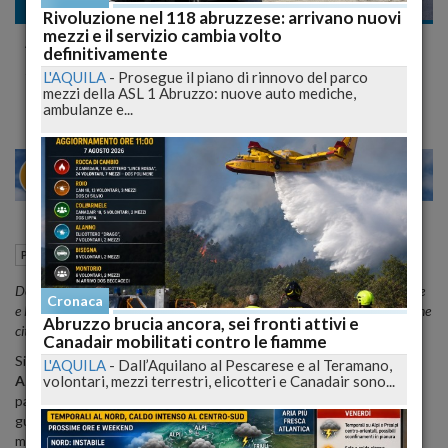
Politica
Rivoluzione nel 118 abruzzese: arrivano nuovi
mezzi e il servizio cambia volto
Azione si spacca all’Aquila: gli ex dirigenti
definitivamente
sfidano la svolta a destra
L'AQUILA
-
Prosegue il piano di rinnovo del parco
mezzi della ASL 1 Abruzzo: nuove auto mediche,
ambulanze e...
28
30
MILANO
27 Maggio 2026
18:01
Politica
L'Aquila (AQ)
Dopo l’ingresso di Fabio Frullo nella maggioranza Biondi, Mancini, Fattore
Cronaca
e Dell’Aguzzo contestano la nuova rotta e sostengono Verini all’opposizione
Abruzzo brucia ancora, sei fronti attivi e
cittadina aquilana senza passi indietro.
Canadair mobilitati contro le fiamme
Si apre un nuovo fronte politico all’
Aquila
dentro e attorno ad
L'AQUILA
-
Dall’Aquilano al Pescarese e al Teramano,
volontari, mezzi terrestri, elicotteri e Canadair sono...
Azione
. Dopo l’adesione del consigliere comunale
Fabio Frullo
al
partito di Carlo Calenda e la sua permanenza nella maggioranza
guidata dal sindaco
Pierluigi Biondi
, tre ex esponenti del
movimento prendono pubblicamente le distanze da quella che