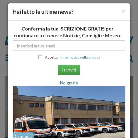
×
Hai letto le ultime news?
Conferma la tua ISCRIZIONE GRATIS per
continuare a ricevere Notizie, Consigli e Meteo.
Toggle navigation
Accetto
l'informativa sulla privacy
Iscriviti
No grazie
Cronaca