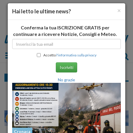
×
Hai letto le ultime news?
Conferma la tua ISCRIZIONE GRATIS per
continuare a ricevere Notizie, Consigli e Meteo.
Toggle navigation
Accetto
l'informativa sulla privacy
Iscriviti
Cronaca nazionale
No grazie
Bernie Ecclestone novello sposo ad 81 anni
28
30
MILANO
Cronaca