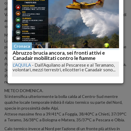
correnti meridionali che pescano masse di aria rovente dal Sahara
algerino pompandole verso l'Italia nel corso del weekend.
Va segnalato però che l'onda calda verrà disturbata dal passaggio di
addensamenti e locali rovesci di pioggia verso le regioni
settentrionali, che potranno localmente inibire il rialzo termico.
METEO SABATO.
Le correnti nordafricane risalgono lo Stivale dando luogo ad un
Cronaca
pomeriggio rovente, soprattutto su bassa Val Padana, zone interne
Abruzzo brucia ancora, sei fronti attivi e
del Centro Italia, Puglia ed entroterra calabrese.
Canadair mobilitati contro le fiamme
Attese massime fino a 36/38°C a Ferrara, Terni, Foggia, 35/37°C a
Piacenza, Parma, Bologna, Mantova, Alessandria, Rovigo e Cosenza,
L'AQUILA
-
Dall’Aquilano al Pescarese e al Teramano,
volontari, mezzi terrestri, elicotteri e Canadair sono...
34/36°C a Torino, 33°C a Milano.
Più freschi i litorali, specie la Liguria, soggetta ad una certa
nuvolosità marittima.
METEO DOMENICA.
Si intensifica ulteriormente la bolla calda al Centro-Sud mentre
qualche locale temporale inibirà il rialzo termico su parte del Nord,
specie in prossimità delle Alpi.
Attese massime fino a 39/41°C a Foggia, 38/40°C a Chieti, 37/39°C
a Teramo, 36/38°C a Bologna e Matera, 35/37°C a Pescara e Olbia.
Calo termico invece al Nord per l'azione di un fronte più attivo in