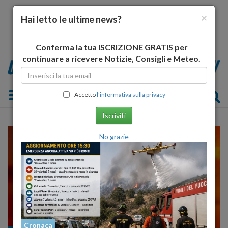
×
Hai letto le ultime news?
Conferma la tua ISCRIZIONE GRATIS per
continuare a ricevere Notizie, Consigli e Meteo.
Toggle navigation
Accetto
l'informativa sulla privacy
Iscriviti
No grazie
Cronaca