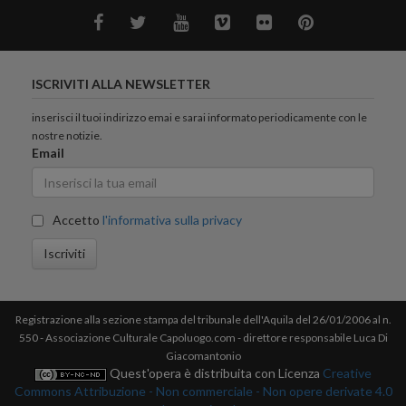
ISCRIVITI ALLA NEWSLETTER
inserisci il tuoi indirizzo emai e sarai informato periodicamente con le
nostre notizie.
Email
Accetto
l'informativa sulla privacy
Iscriviti
Registrazione alla sezione stampa del tribunale dell'Aquila del 26/01/2006 al n.
550 - Associazione Culturale Capoluogo.com - direttore responsabile Luca Di
Giacomantonio
Quest'opera è distribuita con Licenza
Creative
Commons Attribuzione - Non commerciale - Non opere derivate 4.0