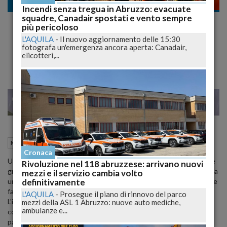
Meteo
Incendi senza tregua in Abruzzo: evacuate
squadre, Canadair spostati e vento sempre
Bomba di calore nel week end, le città più
più pericoloso
calde
L'AQUILA
-
Il nuovo aggiornamento delle 15:30
fotografa un'emergenza ancora aperta: Canadair,
Previsioni a cura di 3B Meteo
elicotteri,...
23
25
MILANO
05 Luglio 2019
11:58
Meteo
Roma (RM)
Cronaca
Un campo di alta pressione abbraccerà le latitudini mediterranee e
Rivoluzione nel 118 abruzzese: arrivano nuovi
gran parte d'Italia fino alla fine della settimana e sarà coadiuvato da
mezzi e il servizio cambia volto
definitivamente
una risalita di correnti calde nordafricane che punteranno lo Stivale
favorendo un vistoso aumento delle temperature.
L'AQUILA
-
Prosegue il piano di rinnovo del parco
L'innalzamento del promontorio nordafricano avverrà come
mezzi della ASL 1 Abruzzo: nuove auto mediche,
ambulanze e...
conseguenza dell'azione di un'area depressionaria che segna il
passo sulla Penisola Iberica, dal cui bordo destro si innescano le