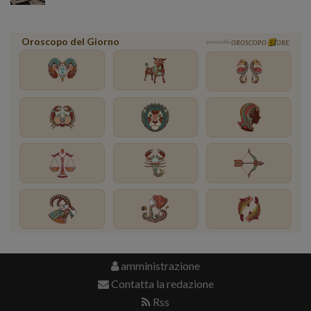
Oroscopo del Giorno
powered by
OROSCOPO
ORE
amministrazione
Contatta la redazione
Rss