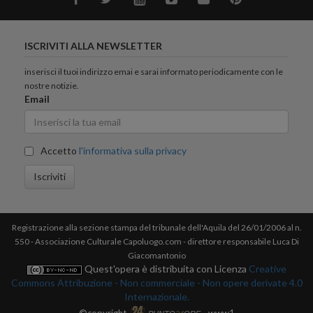
ISCRIVITI ALLA NEWSLETTER
inserisci il tuoi indirizzo emai e sarai informato periodicamente con le
nostre notizie.
Email
Accetto
l'informativa sulla privacy
Iscriviti
Registrazione alla sezione stampa del tribunale dell'Aquila del 26/01/2006 al n.
550 - Associazione Culturale Capoluogo.com - direttore responsabile Luca Di
Giacomantonio
Quest'opera è distribuita con Licenza
Creative
Commons Attribuzione - Non commerciale - Non opere derivate 4.0
Internazionale.