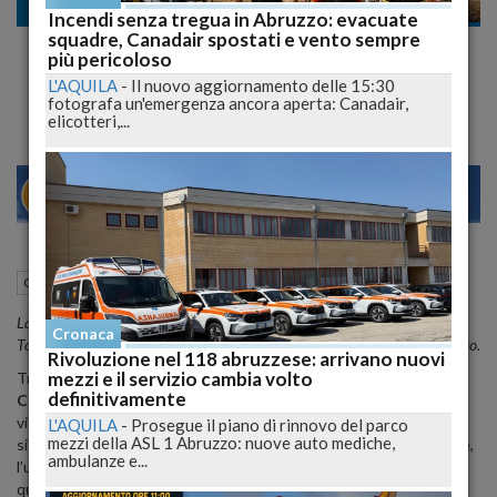
Cronaca
Incendi senza tregua in Abruzzo: evacuate
squadre, Canadair spostati e vento sempre
Brucia sterpaglie e muore nel Chietino:
più pericoloso
tragedia nel terreno di casa
L'AQUILA
-
Il nuovo aggiornamento delle 15:30
fotografa un'emergenza ancora aperta: Canadair,
elicotteri,...
28
30
ILANO
VENE
27 Maggio 2026
17:58
Cronaca
Chieti (CH)
La vittima, Quintino Proietti, aveva 77 anni: il rogo è divampato a
Cronaca
Torrevecchia Teatina, indagini aperte per chiarire la dinamica dell’accaduto.
Rivoluzione nel 118 abruzzese: arrivano nuovi
mezzi e il servizio cambia volto
Tragedia nelle campagne di
Torrevecchia Teatina
, in provincia di
definitivamente
Chieti
, dove un uomo di
77 anni
,
Quintino Proietti
, ha perso la
vita mentre si trovava in un terreno agricolo di sua proprietà,
L'AQUILA
-
Prosegue il piano di rinnovo del parco
mezzi della ASL 1 Abruzzo: nuove auto mediche,
situato nei pressi dell’abitazione. Secondo una prima ricostruzione,
ambulanze e...
l’uomo stava bruciando alcune
sterpaglie
o residui di potatura
quando il fuoco si sarebbe propagato nell’area.