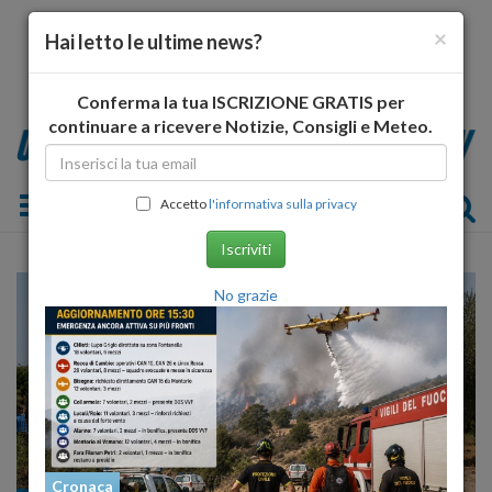
×
Hai letto le ultime news?
Conferma la tua ISCRIZIONE GRATIS per
continuare a ricevere Notizie, Consigli e Meteo.
Toggle navigation
Accetto
l'informativa sulla privacy
Iscriviti
No grazie
Cronaca