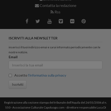
Contatta la redazione
Rss
ISCRIVITI ALLA NEWSLETTER
inserisci il tuoi indirizzo emai e sarai informato periodicamente con le
nostre notizie.
Email
Accetto
l'informativa sulla privacy
Iscriviti
Registrazione alla sezione stampa del tribunale dell'Aquila del 26/01/2006 al n.
550 - Associazione Culturale Capoluogo.com - direttore responsabile Luca Di