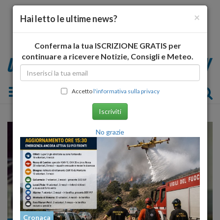
×
Hai letto le ultime news?
Conferma la tua ISCRIZIONE GRATIS per
continuare a ricevere Notizie, Consigli e Meteo.
Toggle navigation
Accetto
l'informativa sulla privacy
Iscriviti
No grazie
Cronaca