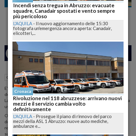
Cronaca
Incendi senza tregua in Abruzzo: evacuate
squadre, Canadair spostati e vento sempre
CARCERI: MORTO DOPO LUNGO COMA
più pericoloso
25ENNE IMPICCATOSI A LARINO
L'AQUILA
-
Il nuovo aggiornamento delle 15:30
fotografa un'emergenza ancora aperta: Canadair,
elicotteri,...
24
26
MILANO
11 Aprile 2008
18:13
Cronaca
Chieti (CH)
E' morto dopo 24 giorni di coma, nel reparto di rianimazione
Cronaca
dell'ospedale di Vasto, il venticinquenne detenuto nel carcere di
Rivoluzione nel 118 abruzzese: arrivano nuovi
Larino (Campobasso) che il 18 marzo scorso si era impiccato in cella
mezzi e il servizio cambia volto
usando una sciarpa.
definitivamente
Originario di Castiglione Messer Marino (Chieti), quattro giorni
L'AQUILA
-
Prosegue il piano di rinnovo del parco
mezzi della ASL 1 Abruzzo: nuove auto mediche,
dopo il suo trasferimento a Vasto dal carcere di Parma - dove era
ambulanze e...
recluso per un tentativo di rapina - il giovane aveva tentato il
suicidio ed era stato immediatamente soccorso.