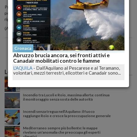
Prima trasportato all'ospedale di Termoli (Campobasso), era stato
poi trasferito nel nosocomio di Vasto dove, però, non aveva mai
ripreso conoscenza.
(ANSA)
Cronaca
Abruzzo brucia ancora, sei fronti attivi e
Canadair mobilitati contro le fiamme
L'AQUILA
-
Dall’Aquilano al Pescarese e al Teramano,
Le più lette
volontari, mezzi terrestri, elicotteri e Canadair sono...
Caldo record sull'Italia: il peggio deve ancora
arrivare, poi una possibile svolta meteo
Incendio tra Lucoli e Roio, massima allerta: continua
il monitoraggio senza sosta delle autorità
Incendi senza tregua nell’Aquilano: il fuoco
raggiunge Roio e cresce la preoccupazione generale
Mediterraneo sempre più bollente: le mappe
rivelano un'anomalia che preoccupa gli esperti
climatici