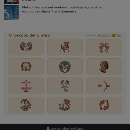
Meteo ribaltato nel weekend: nubifragi e grandine,
ecco dove colpirà l’Italia domenica
Oroscopo del Giorno
powered by
OROSCOPO
ORE
amministrazione