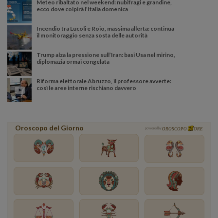
Meteo ribaltato nel weekend: nubifragi e grandine,
ecco dove colpirà l’Italia domenica
Incendio tra Lucoli e Roio, massima allerta: continua
il monitoraggio senza sosta delle autorità
Trump alza la pressione sull’Iran: basi Usa nel mirino,
diplomazia ormai congelata
Riforma elettorale Abruzzo, il professore avverte:
così le aree interne rischiano davvero
Oroscopo del Giorno
powered by
OROSCOPO
ORE