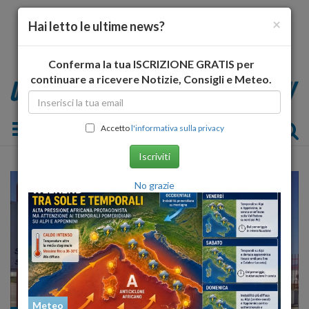
×
Hai letto le ultime news?
Conferma la tua ISCRIZIONE GRATIS per
continuare a ricevere Notizie, Consigli e Meteo.
Toggle navigation
Accetto
l'informativa sulla privacy
Iscriviti
No grazie
Meteo