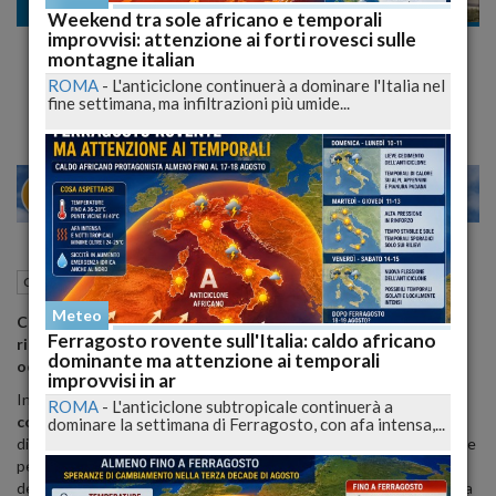
Cronaca
Weekend tra sole africano e temporali
improvvisi: attenzione ai forti rovesci sulle
Caldo infernale in fabbrica: due pause di 10
montagne italian
minuti, ma 147 licenziamenti in arrivo
ROMA
-
L'anticiclone continuerà a dominare l'Italia nel
fine settimana, ma infiltrazioni più umide...
25
30
LANO
VENEZ
22 Luglio 2025
11:35
Cronaca
Sulmona (AQ)
Meteo
Caldo estremo costringe Magneti Marelli di Sulmona a
Ferragosto rovente sull'Italia: caldo africano
riorganizzare turni con pause supplementari e il futuro
dominante ma attenzione ai temporali
occupazionale resta in bilico per centinaia di dipendenti.
improvvisi in ar
In risposta alle
elevate temperature
di questa estate, la
ROMA
-
L'anticiclone subtropicale continuerà a
commissione sicurezza
della Magneti Marelli di Sulmona ha
dominare la settimana di Ferragosto, con afa intensa,...
disposto due pause aggiuntive di dieci minuti ciascuna, organizzate
per squadre e distribuite durante il turno di lavoro. Questa
decisione, che richiama quanto già adottato lo scorso anno, è volta