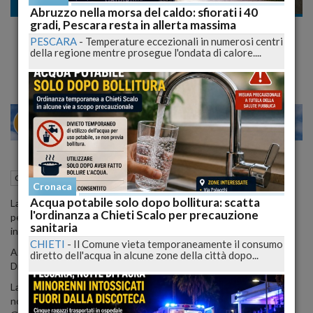
Cronaca
Abruzzo nella morsa del caldo: sfiorati i 40
gradi, Pescara resta in allerta massima
Cantieri sull'A14: Ecco le Chiusure e gli
PESCARA
-
Temperature eccezionali in numerosi centri
Interventi Programmari sulla Viabilità
della regione mentre prosegue l'ondata di calore....
24
28
MILANO
13 Aprile 2024
17:54
Cronaca
Pescara (PE)
Cronaca
Acqua potabile solo dopo bollitura: scatta
La gestione dei cantieri sull'A14 e sulle strade principali è cruciale
l'ordinanza a Chieti Scalo per precauzione
per mantenere la viabilità efficiente. Ecco un elenco dei prossimi
sanitaria
interventi e delle chiusure previste:
CHIETI
-
Il Comune vieta temporaneamente il consumo
A24 - Chiusure Notturne tra Assergi e S.Gabriele/Colledara in
diretto dell'acqua in alcune zone della città dopo...
Direzione di Teramo
La concessionaria Strada dei Parchi ha annunciato la chiusura
notturna della tratta autostradale Assergi - Colledara/San