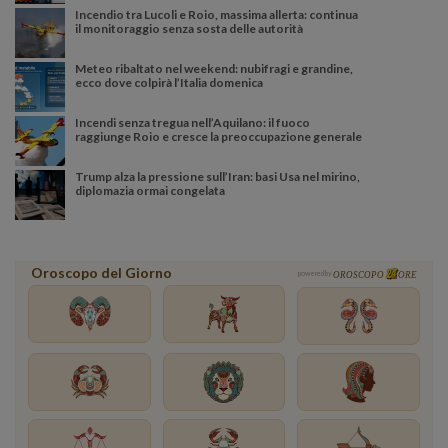
Incendio tra Lucoli e Roio, massima allerta: continua
il monitoraggio senza sosta delle autorità
Meteo ribaltato nel weekend: nubifragi e grandine,
ecco dove colpirà l’Italia domenica
Incendi senza tregua nell’Aquilano: il fuoco
raggiunge Roio e cresce la preoccupazione generale
Trump alza la pressione sull’Iran: basi Usa nel mirino,
diplomazia ormai congelata
Oroscopo del Giorno
powered by
OROSCOPO
ORE