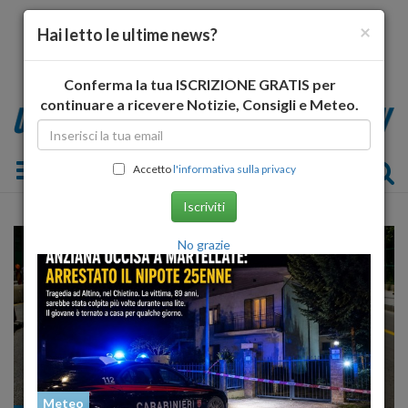
×
Hai letto le ultime news?
Conferma la tua ISCRIZIONE GRATIS per
continuare a ricevere Notizie, Consigli e Meteo.
Toggle navigation
Accetto
l'informativa sulla privacy
Iscriviti
No grazie
Meteo