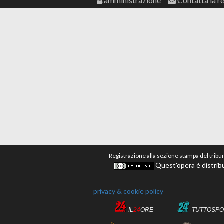
amministrazione
Contatta la r
Registrazione alla sezione stampa del tribu
Quest'opera è distribu
privacy & cookie policy
IL
24
ORE
TUTTOSPO