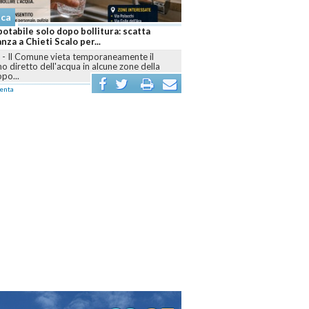
aca
otabile solo dopo bollitura: scatta
anza a Chieti Scalo per...
I
-
Il Comune vieta temporaneamente il
 diretto dell'acqua in alcune zone della
opo...
enta