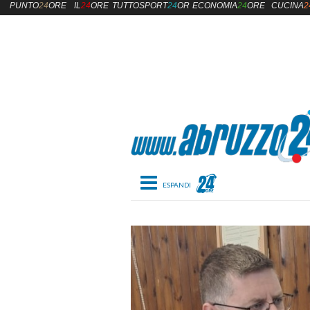
PUNTO
24
ORE
IL
24
ORE
TUTTOSPORT
24
ORE
ECONOMIA
24
ORE
CUCINA
2
Toggle navigation