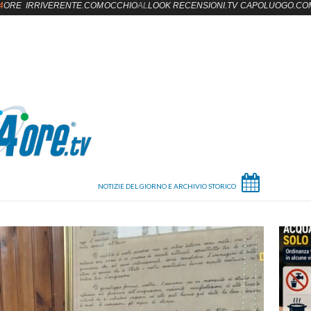
4
ORE
IRRIVERENTE.COM
OCCHIO
AL
LOOK
RECENSIONI.TV
CAPOLUOGO.CO