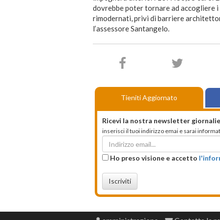
dovrebbe poter tornare ad accogliere i s
rimodernati, privi di barriere architet
l’assessore Santangelo.
Tieniti Aggiornato
Ricevi la nostra newsletter giornalie
inserisci il tuoi indirizzo emai e sarai infor
Ho preso visione e accetto
l'info
Iscriviti