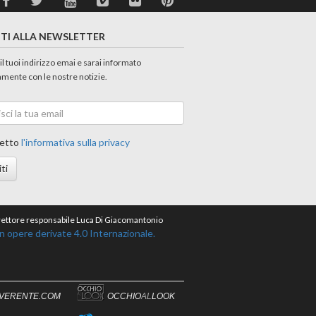
ITI ALLA NEWSLETTER
 il tuoi indirizzo emai e sarai informato
amente con le nostre notizie.
etto
l'informativa sulla privacy
iti
direttore responsabile Luca Di Giacomantonio
opere derivate 4.0 Internazionale.
IVERENTE.COM
OCCHIO
AL
LOOK