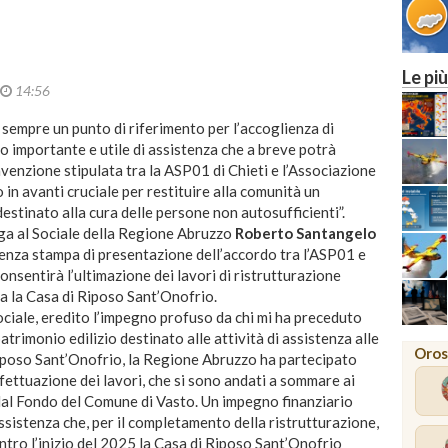
Le più
14:56
 sempre un punto di riferimento per l’accoglienza di
io importante e utile di assistenza che a breve potrà
onvenzione stipulata tra la ASP01 di Chieti e l’Associazione
 in avanti cruciale per restituire alla comunità un
destinato alla cura delle persone non autosufficienti”.
ga al Sociale della Regione Abruzzo
Roberto Santangelo
renza stampa di presentazione dell’accordo tra l’ASP01 e
nsentirà l’ultimazione dei lavori di ristrutturazione
ta la Casa di Riposo Sant’Onofrio.
ociale, eredito l’impegno profuso da chi mi ha preceduto
atrimonio edilizio destinato alle attività di assistenza alle
Oros
Riposo Sant’Onofrio, la Regione Abruzzo ha partecipato
fettuazione dei lavori, che si sono andati a sommare ai
al Fondo del Comune di Vasto. Un impegno finanziario
assistenza che, per il completamento della ristrutturazione,
tro l’inizio del 2025 la Casa di Riposo Sant’Onofrio