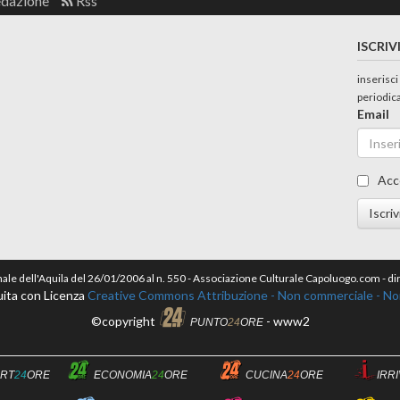
edazione
Rss
ISCRIV
inserisci
periodic
Email
Acc
Iscriv
nale dell'Aquila del 26/01/2006 al n. 550 - Associazione Culturale Capoluogo.com - 
ita con Licenza
Creative Commons Attribuzione - Non commerciale - Non 
©copyright
- www2
PUNTO
24
ORE
RT
24
ORE
ECONOMIA
24
ORE
CUCINA
24
ORE
IRR