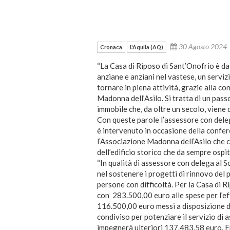
30 Agosto 2024
Cronaca
L'Aquila (AQ)
“La Casa di Riposo di Sant’Onofrio è da
anziane e anziani nel vastese, un serviz
tornare in piena attività, grazie alla c
Madonna dell’Asilo. Si tratta di un passo
immobile che, da oltre un secolo, viene 
Con queste parole l’assessore con dele
è intervenuto in occasione della confe
l’Associazione Madonna dell’Asilo che co
dell’edificio storico che da sempre ospi
“In qualità di assessore con delega al S
nel sostenere i progetti di rinnovo del p
persone con difficoltà. Per la Casa di 
con 283.500,00 euro alle spese per l’ef
116.500,00 euro messi a disposizione d
condiviso per potenziare il servizio di 
impegnerà ulteriori 137.483,58 euro. En