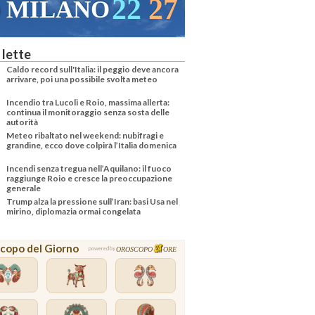
22
27
MILANO
 lette
Caldo record sull'Italia: il peggio deve ancora
arrivare, poi una possibile svolta meteo
Incendio tra Lucoli e Roio, massima allerta:
continua il monitoraggio senza sosta delle
autorità
Meteo ribaltato nel weekend: nubifragi e
grandine, ecco dove colpirà l’Italia domenica
Incendi senza tregua nell’Aquilano: il fuoco
raggiunge Roio e cresce la preoccupazione
generale
Trump alza la pressione sull’Iran: basi Usa nel
mirino, diplomazia ormai congelata
copo del Giorno
OROSCOPO
ORE
powered by