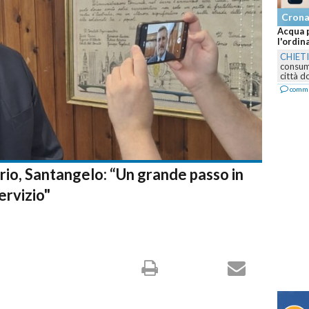
Cron
Acqua p
l'ordin
CHIET
consumo
città d
comm
rio, Santangelo: “Un grande passo in
ervizio"