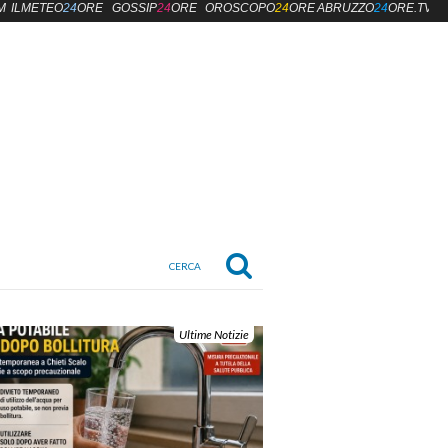
M
ILMETEO
24
ORE
GOSSIP
24
ORE
OROSCOPO
24
ORE
ABRUZZO
24
ORE.TV
Ultime Notizie