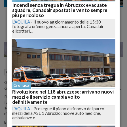
Cronaca
Incendi senza tregua in Abruzzo: evacuate
squadre, Canadair spostati e vento sempre
Caso Straccia, le ultime ore del ragazzo da
più pericoloso
ricostruire completamente
L'AQUILA
-
Il nuovo aggiornamento delle 15:30
fotografa un'emergenza ancora aperta: Canadair,
elicotteri,...
26
35
MILANO
02 Settembre 2012
08:50
Cronaca
Pescara (PE)
Gli inquirenti
sono riusciti a risalire al prefisso del numero dal
Cronaca
quale è partita la telefonata anonima
fatta alla famiglia Straccia.
Rivoluzione nel 118 abruzzese: arrivano nuovi
mezzi e il servizio cambia volto
Roberto è lo studente marchigiano morto tragicamente mentre
definitivamente
faceva footing sul lungomare perscarese, caduto in mare dalla
scogliera, ma non si sa bene ancora come e il cui corpo fu poi
L'AQUILA
-
Prosegue il piano di rinnovo del parco
mezzi della ASL 1 Abruzzo: nuove auto mediche,
ritrovato sulla scogliera di Bari.
ambulanze e...
Ecco che, quindi, anche
il misterioso mittente della lettera