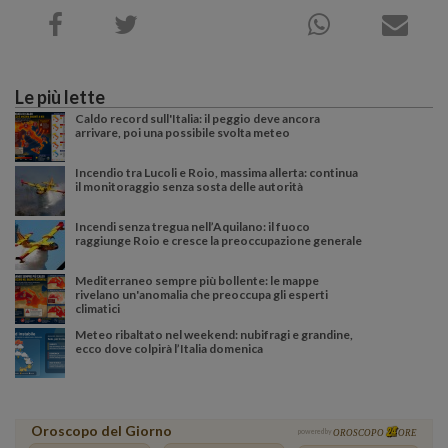
Le più lette
Caldo record sull'Italia: il peggio deve ancora
arrivare, poi una possibile svolta meteo
Incendio tra Lucoli e Roio, massima allerta: continua
il monitoraggio senza sosta delle autorità
Incendi senza tregua nell’Aquilano: il fuoco
raggiunge Roio e cresce la preoccupazione generale
Mediterraneo sempre più bollente: le mappe
rivelano un'anomalia che preoccupa gli esperti
climatici
Meteo ribaltato nel weekend: nubifragi e grandine,
ecco dove colpirà l’Italia domenica
Oroscopo del Giorno
powered by
OROSCOPO
ORE