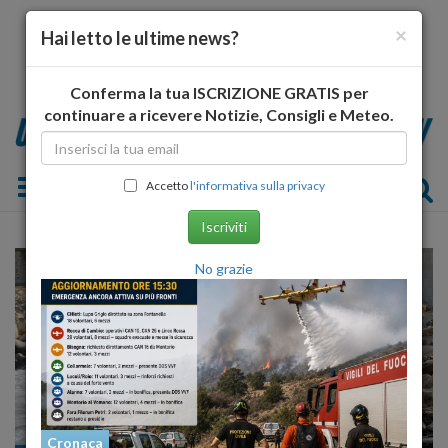
×
Hai letto le ultime news?
Conferma la tua ISCRIZIONE GRATIS per
continuare a ricevere Notizie, Consigli e Meteo.
Toggle navigation
Accetto
l'informativa sulla privacy
Iscriviti
No grazie
Cronaca