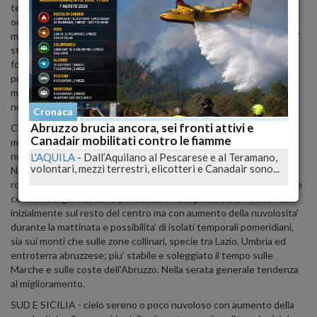
temporali tra Piemonte, Val d'Aosta, Liguria e Lombardia
occidentale, fenomeni che pur essendo piu' probabili sulle zone
montuose tenderanno ad interessare anche la pianura; tempo piu'
stabile sulle regioni di nord-est e sull'Emilia Romagna, ma con
formazione di nuvolosita' a ridosso dei monti nelle ore calde e
probabili temporali pomeridiani; nella serata generale tendenza al
miglioramento con cessazione delle piogge e dissipazione delle
nubi.
Cronaca
Abruzzo brucia ancora, sei fronti attivi e
CENTRO E SARDEGNA - cielo inizialmente sereno sulla Sardegna
Canadair mobilitati contro le fiamme
ma con annuvolamenti dalla tarda mattinata sui rilievi montuosi,
nubi a cui si assoceranno degli isolati temporali nel pomeriggio.
L'AQUILA
-
Dall’Aquilano al Pescarese e al Teramano,
volontari, mezzi terrestri, elicotteri e Canadair sono...
Nuvolosita' piu' diffusa sulla Toscana gia' nella mattinata con
rovesci sparsi e isolati temporali che si faranno piu' diffusi nelle ore
centrali del giorno, salvo poi cessare nella prima sera. Poche nubi
inizialmente sul resto del centro ma con aumento della nuvolosita'
durante la mattinata e possibilita' di isolati temporali pomeridiani,
sia sui monti che sulle zone collinari, specie tra Lazio, Umbria ed
entroterra abruzzese; piu' stabile e soleggiato il tempo sulle
Marche e sulle coste dell'Abruzzo. Nella serata generale tendenza
al miglioramento.
SUD E SICILIA - cielo sereno o poco nuvoloso con aumento della