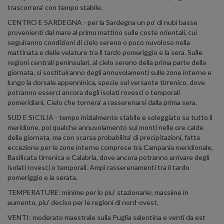
trascorrera' con tempo stabile.
CENTRO E SARDEGNA - per la Sardegna un po' di nubi basse
provenienti dal mare al primo mattino sulle coste orientali, cui
seguiranno condizioni di cielo sereno o poco nuvoloso nella
mattinata e delle velature tra il tardo pomeriggio e la sera. Sulle
regioni centrali peninsulari, al cielo sereno della prima parte della
giornata, si sostituiranno degli annuvolamenti sulle zone interne e
lungo la dorsale appenninica, specie sul versante tirrenico, dove
potranno esserci ancora degli isolati rovesci o temporali
pomeridiani. Cielo che tornera' a rasserenarsi dalla prima sera.
SUD E SICILIA - tempo inizialmente stabile e soleggiato su tutto il
meridione, poi qualche annuvolamento sui monti nelle ore calde
della giornata, ma con scarsa probabilita' di precipitazioni, fatta
eccezione per le zone interne comprese tra Campania meridionale,
Basilicata tirrenica e Calabria, dove ancora potranno arrivare degli
isolati rovesci o temporali. Ampi rasserenamenti tra il tardo
pomeriggio e la serata.
TEMPERATURE: minime per lo piu' stazionarie; massime in
aumento, piu' deciso per le regioni di nord-ovest.
VENTI: moderato maestrale sulla Puglia salentina e venti da est