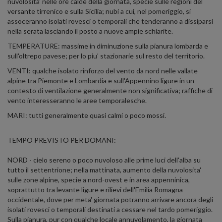
nuvolosita' nelle ore calde della giornata, specie sulle regioni del
versante tirrenico e sulla Sicilia; nubi a cui, nel pomeriggio, si
assoceranno isolati rovesci o temporali che tenderanno a dissiparsi
nella serata lasciando il posto a nuove ampie schiarite.
TEMPERATURE: massime in diminuzione sulla pianura lombarda e
sull'oltrepo pavese; per lo piu' stazionarie sul resto del territorio.
VENTI: qualche isolato rinforzo del vento da nord nelle vallate
alpine tra Piemonte e Lombardia e sull'Appennino ligure in un
contesto di ventilazione generalmente non significativa; raffiche di
vento interesseranno le aree temporalesche.
MARI: tutti generalmente quasi calmi o poco mossi.
TEMPO PREVISTO PER DOMANI:
NORD - cielo sereno o poco nuvoloso alle prime luci dell'alba su
tutto il settentrione; nella mattinata, aumento della nuvolosita'
sulle zone alpine, specie a nord-ovest e in area appenninica,
soprattutto tra levante ligure e rilievi dell'Emilia Romagna
occidentale, dove per meta' giornata potranno arrivare ancora degli
isolati rovesci o temporali destinati a cessare nel tardo pomeriggio.
Sulla pianura, pur con qualche locale annuvolamento, la giornata