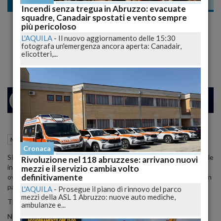
Meteo
Incendi senza tregua in Abruzzo: evacuate
squadre, Canadair spostati e vento sempre
Condizioni di instabilità permangono sulla
più pericoloso
penisola, temporali pomeridiani
L'AQUILA
-
Il nuovo aggiornamento delle 15:30
fotografa un'emergenza ancora aperta: Canadair,
interesseranno zone monta
elicotteri,...
26
31
MILANO
10 Giugno 2015
09:38
Meteo
Cronaca
SITUAZIONE: sul nostro Paese permangono condizioni di generale
Rivoluzione nel 118 abruzzese: arrivano nuovi
instabilita' che si manifestano maggiormente sulle regioni di nord-
mezzi e il servizio cambia volto
definitivamente
ovest e, durante le ore pomeridiane, su quelle centro-meridionali in
particolare sui versanti tirrenici.
L'AQUILA
-
Prosegue il piano di rinnovo del parco
mezzi della ASL 1 Abruzzo: nuove auto mediche,
TEMPO PREVISTO FINO ALLA MEZZANOTTE:
ambulanze e...
NORD - nubi diffuse sul nord-ovest, con rovesci sparsi e isolati