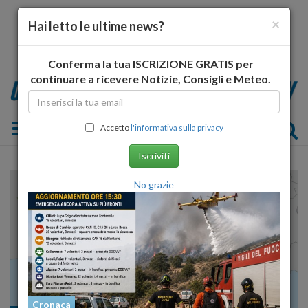
×
Hai letto le ultime news?
Conferma la tua ISCRIZIONE GRATIS per
continuare a ricevere Notizie, Consigli e Meteo.
Toggle navigation
Accetto
l'informativa sulla privacy
Iscriviti
No grazie
Cronaca