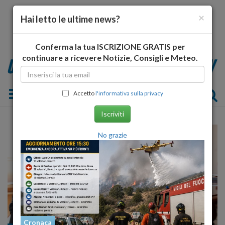
×
Hai letto le ultime news?
Conferma la tua ISCRIZIONE GRATIS per
continuare a ricevere Notizie, Consigli e Meteo.
Toggle navigation
Accetto
l'informativa sulla privacy
Iscriviti
No grazie
Cronaca