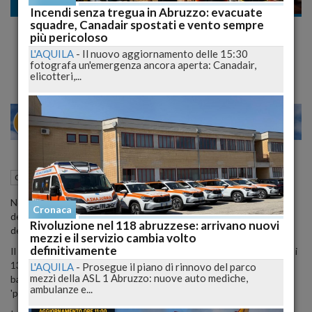
Cronaca nazionale
Incendi senza tregua in Abruzzo: evacuate
squadre, Canadair spostati e vento sempre
Crac Banca Etruria, 4 condanne e 9
più pericoloso
assoluzione dal Tribunale Arezzo
L'AQUILA
-
Il nuovo aggiornamento delle 15:30
fotografa un'emergenza ancora aperta: Canadair,
elicotteri,...
20
26
MILANO
01 Ottobre 2019
09:32
Cronaca nazionale
Arezzo (AR)
Nove assolti e quattro condannati a 10 mesi: questa la sentenza
Cronaca
del tribunale di Arezzo al processo sul filone per truffa nell'ambito
Rivoluzione nel 118 abruzzese: arrivano nuovi
del crac di Banca Etruria.
mezzi e il servizio cambia volto
definitivamente
Il dispositivo è stato letto dal giudice Angela Avila e riguarda tutti i
13 imputati del processo. Tra gli assolti cinque dipendenti della
L'AQUILA
-
Prosegue il piano di rinnovo del parco
mezzi della ASL 1 Abruzzo: nuove auto mediche,
banca e quattro dirigenti imputati, 'perché il fatto non sussiste' o
ambulanze e...
'per non aver commesso il fatto'.