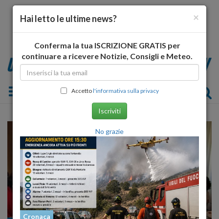
×
Hai letto le ultime news?
Conferma la tua ISCRIZIONE GRATIS per
continuare a ricevere Notizie, Consigli e Meteo.
Toggle navigation
Accetto
l'informativa sulla privacy
Iscriviti
No grazie
Cronaca