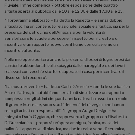
Fluviale. Infine domenica 7 ottobre esposizione delle quattro
artiste aperta al pubblico dalle 10 alle 12.30 e dalle 17.30 alle 23.
“Il programma elaborato – ha detto la Rasetta – è senza dubbio
articolato, ha un contenuto relazionale, sociale e artistico, sia per la
presenza del patrocinio dell’Amaci, sia per la volontà di
sensibilizzare le scuole a percepire il rispetto per il creato e di
incentivare un rapporto nuovo con il fiume con cui avremo un
incontro sul ponte.
Nelle mie opere porterò anche la presenza di pezzi di legno presi dai
cantieri o abbandonati sulla spiaggia dalle mareggiate e dei lavori
realizzati con vecchie stoffe recuperate in casa per incentivare il
discorso del recupero”.
“La mostra-evento – ha detto Carla D’Aurelio – fonda le sue basi su
Arte e Natura, in cui abbiamo cercato di sintetizzare un rapporto
complesso: negli ultimi cinquant’anni la natura ha assurto un ruolo
di grande interesse, sono stati i decenni del risveglio, che hanno
reso gli artisti corresponsabili”. “Il gruppo Arago Design – ha
spiegato Dario Oggiano, che rappresenta il gruppo con Elisabetta
Di Bucchianico – proporrà un’opera ambigua, ironica, ossia dei
palloni all’apparenza di plastica, ma che in realtà sono di ceramica,
per ‘spiazzare’ l’osservatore. Il nostro obiettivo è quello di parlare di