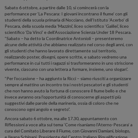
Sabato 6 ottobre, a partire dalle 10, si comincerà con la
performance per ‘La Pescara: I giovani incontrano il fiume’ con gli
studenti della scuola primaria di Nocciano, dell’Istituto ‘Acerbo’ di
Pescara, della scuola media ‘Mazzini’, liceo scientifico ‘Galilei’, liceo
scientifico ‘Da Vinci’ e dell’Associazione Scienza Under 18 Pescara.
“Sabato – ha detto la Coordinatrice Antonioli – presenteremo
alcune delle attività che abbiamo realizzato nel corso degli anni, con
gli studenti che hanno lavorato direttamente sul territorio,
realizzando poster, disegni, opere scritte, e sabato vedremo una
performance in cui tutti i ragazzi si trasformeranno in uno striscione
vivente, ciascuno con una lettera a formare, insieme, uno slogan”.
“Per l’occasione – ha aggiunto la Ricci – siamo riusciti a organizzare
sempre al mattino un incontro tra i nostri pescatori e gli studenti
che non hanno avuto la fortuna di conoscere il fiume bello e che
invece avranno ora l’opportunità di conoscerne gli aspetti più
suggestivi dalle parole della marineria, ossia di coloro che ne
conoscono ogni angolo e segreto”.
Ancora sabato 6 ottobre, ma alle 17.30, appuntamento con
Riflessioni a voce alta sul tema ‘Come risaniamo l’Aterno-Pescara’ a
cura del Comitato Liberare il Fiume, con Giovanni Damiani, biologo,
e Ileana Schipani, Presidente del Centro Italiano Riqualificazione