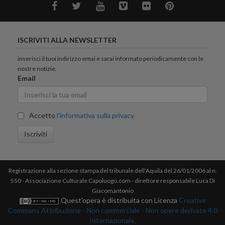
ISCRIVITI ALLA NEWSLETTER
inserisci il tuoi indirizzo emai e sarai informato periodicamente con le
nostre notizie.
Email
Accetto
l'informativa sulla privacy
Iscriviti
Registrazione alla sezione stampa del tribunale dell'Aquila del 26/01/2006 al n.
550 - Associazione Culturale Capoluogo.com - direttore responsabile Luca Di
Giacomantonio
Quest'opera è distribuita con Licenza
Creative
Commons Attribuzione - Non commerciale - Non opere derivate 4.0
Internazionale.