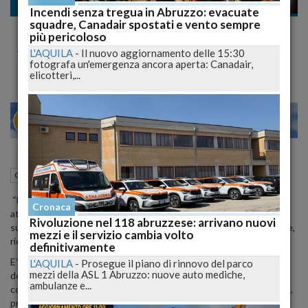
Cultura
Incendi senza tregua in Abruzzo: evacuate
squadre, Canadair spostati e vento sempre
Domani a Pescara al via Libera la Bellezza
più pericoloso
Arte e Natura:
L'AQUILA
-
Il nuovo aggiornamento delle 15:30
fotografa un'emergenza ancora aperta: Canadair,
elicotteri,...
27
29
MILANO
04 Ottobre 2012
18:09
Cultura
Pescara (PE)
“Liberare la Bellezza, che nasce dall’incontro tra Arte e Natura,
Cronaca
attraverso mostre, incontri e performance, puntando l’attenzione
Rivoluzione nel 118 abruzzese: arrivano nuovi
sul fiume, che è la nostra ricchezza, un fiume da riscoprire, studiare,
mezzi e il servizio cambia volto
ricercare e valorizzare, coinvolgendo i nostri ragazzi.
definitivamente
E’ l’evento che si svolgerà a Pescara, da domani 5 ottobre, sino a
L'AQUILA
-
Prosegue il piano di rinnovo del parco
mezzi della ASL 1 Abruzzo: nuove auto mediche,
domenica 7 ottobre, presso il Circolo Aternino, in piazza Garibaldi,
ambulanze e...
con appuntamenti tutti assolutamente gratuiti per la cittadinanza,
promossi in occasione della Giornata del Contemporaneo