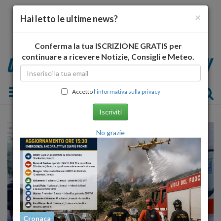
×
Hai letto le ultime news?
Conferma la tua ISCRIZIONE GRATIS per
continuare a ricevere Notizie, Consigli e Meteo.
Toggle navigation
Accetto
l'informativa sulla privacy
Iscriviti
No grazie
Cronaca