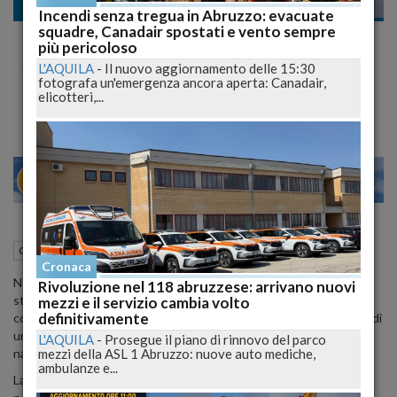
Cronaca
Incendi senza tregua in Abruzzo: evacuate
squadre, Canadair spostati e vento sempre
Dramma in Mare Aperto: Turista Tedesca
più pericoloso
Soccorsa dalla Guardia Costiera sulla Nave
L'AQUILA
-
Il nuovo aggiornamento delle 15:30
fotografa un'emergenza ancora aperta: Canadair,
da Crociera
elicotteri,...
20
26
MILANO
29 Aprile 2024
11:19
Cronaca
Termoli (CB)
Cronaca
Nel pomeriggio di ieri, un'imponente operazione di salvataggio è
Rivoluzione nel 118 abruzzese: arrivano nuovi
stata condotta dalla Guardia Costiera di Pescara al largo delle
mezzi e il servizio cambia volto
definitivamente
coste di Termoli. Il cuore dell'azione è stata la rapida evacuazione di
una turista tedesca a bordo della nave da crociera M/N AIDABLU,
L'AQUILA
-
Prosegue il piano di rinnovo del parco
mezzi della ASL 1 Abruzzo: nuove auto mediche,
navigante a circa 40 miglia nautiche dalla costa.
ambulanze e...
La donna, colpita da una presunta polmonite che stava