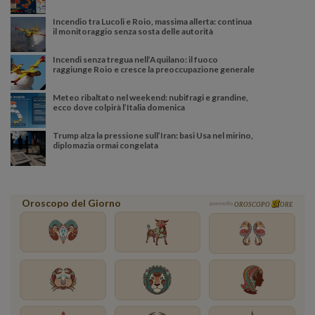
Incendio tra Lucoli e Roio, massima allerta: continua
il monitoraggio senza sosta delle autorità
Incendi senza tregua nell’Aquilano: il fuoco
raggiunge Roio e cresce la preoccupazione generale
Meteo ribaltato nel weekend: nubifragi e grandine,
ecco dove colpirà l’Italia domenica
Trump alza la pressione sull’Iran: basi Usa nel mirino,
diplomazia ormai congelata
Oroscopo del Giorno
powered by
OROSCOPO
ORE