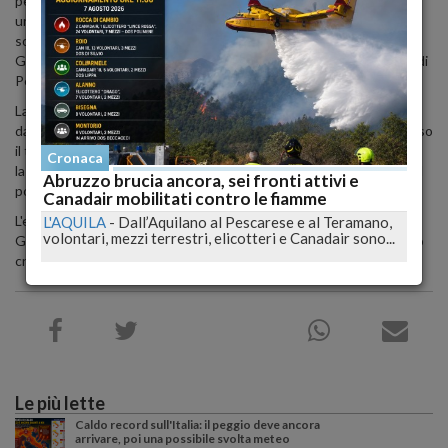
peggiorando, è stata trasportata dalla nave per un ricovero
urgente presso l'ospedale più vicino a Termoli. La richiesta di
soccorso è stata prontamente gestita dalla Sala Operativa della
Guardia Costiera di Termoli, coordinata dalla Direzione Marittima di
Pescara.
La motovedetta CP 878 è stata inviata sul posto, accompagnata
dal personale sanitario del locale 118, e ha effettuato con successo
il trasbordo della paziente. Dopo essere stata stabilizzata a bordo,
Cronaca
la donna è stata trasferita in Pronto Soccorso una volta giunta nel
Abruzzo brucia ancora, sei fronti attivi e
porto di Termoli.
Canadair mobilitati contro le fiamme
L'evento evidenzia l'importanza dell'intervento tempestivo della
L'AQUILA
-
Dall’Aquilano al Pescarese e al Teramano,
volontari, mezzi terrestri, elicotteri e Canadair sono...
Guardia Costiera in caso di emergenze in mare e sottolinea il ruolo
cruciale che svolgono nel garantire la sicurezza dei naviganti.
Le più lette
Caldo record sull'Italia: il peggio deve ancora
arrivare, poi una possibile svolta meteo