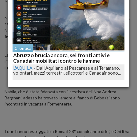
Nabila Chihab, che gioca nel ruolo di centrale, è nata il 5 settembre
1984 a Casablanca, in Marocco, ma già da tempo risiede in Italia.
Non sarà una velina, o una modella come la Satta, ma Nabila non ha
fisicamente nulla da invidiarle.
Cronaca
Abruzzo brucia ancora, sei fronti attivi e
La ragazza ha già posato per un calendario sexy, dove è stata
Canadair mobilitati contro le fiamme
immortalata con delle mutandine nere e un gilet che lascia
intravedere il rigoglioso petto.
L'AQUILA
-
Dall’Aquilano al Pescarese e al Teramano,
volontari, mezzi terrestri, elicotteri e Canadair sono...
Nabila, che è stata fidanzata con il cestista dell’Nba Andrea
Bargnani, adesso ha trovato l’amore al fianco di Bobo (si sono
incontrati in vacanza a Formentera).
I due hanno festeggiato a Roma il 28° compleanno di lei, e Chi li ha