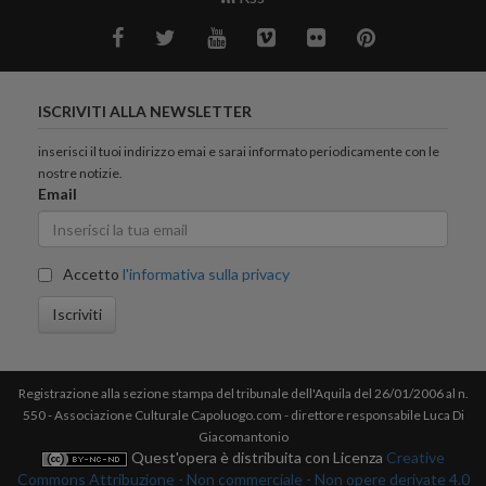
ISCRIVITI ALLA NEWSLETTER
inserisci il tuoi indirizzo emai e sarai informato periodicamente con le
nostre notizie.
Email
Accetto
l'informativa sulla privacy
Iscriviti
Registrazione alla sezione stampa del tribunale dell'Aquila del 26/01/2006 al n.
550 - Associazione Culturale Capoluogo.com - direttore responsabile Luca Di
Giacomantonio
Quest'opera è distribuita con Licenza
Creative
Commons Attribuzione - Non commerciale - Non opere derivate 4.0