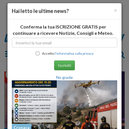
×
Hai letto le ultime news?
Conferma la tua ISCRIZIONE GRATIS per
continuare a ricevere Notizie, Consigli e Meteo.
Toggle navigation
Accetto
l'informativa sulla privacy
Iscriviti
No grazie
Cronaca