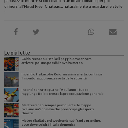
paparazzati mentre si coccolano in un locale romano, per poi
dirigersi all’Hotel River Chateau... naturalmente a guardare le stelle
!
Le più lette
Caldo record sull'Italia: il peggio deve ancora
arrivare, poi una possibile svolta meteo
Incendio tra Lucoli e Roio, massima allerta: continua
il monitoraggio senza sosta delle autorità
Incendi senza tregua nell’Aquilano: il fuoco
raggiunge Roio e cresce la preoccupazione generale
Mediterraneo sempre più bollente: le mappe
rivelano un'anomalia che preoccupa gli esperti
climatici
Meteo ribaltato nel weekend: nubifragi e grandine,
ecco dove colpirà l’Italia domenica