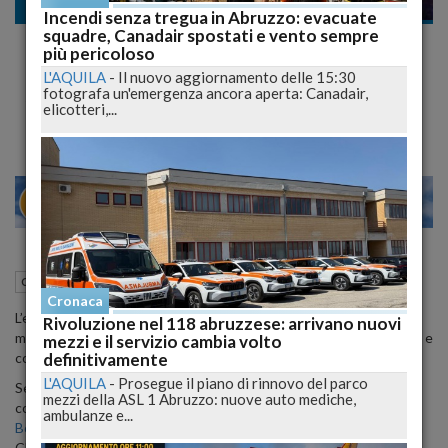
Cronaca nazionale
Incendi senza tregua in Abruzzo: evacuate
squadre, Canadair spostati e vento sempre
E' la pallavolista di serie A2 Nabila Chihab, la
più pericoloso
nuova fiamma di Bobo Vieri
L'AQUILA
-
Il nuovo aggiornamento delle 15:30
fotografa un'emergenza ancora aperta: Canadair,
Beccati a Roma sotto le stelle tra baci infuocati
elicotteri,...
27
29
MILANO
12 Settembre 2012
12:14
Cronaca nazionale
Cronaca
L’ex calciatore di serie A, classe 1973, ha trascorso un periodo
Rivoluzione nel 118 abruzzese: arrivano nuovi
movimentato tra
presunti flirt
(ad esempio con Veronica Angeloni e
mezzi e il servizio cambia volto
definitivamente
con
Nicole Minetti
), ma adesso sembra essersi sistemato…
L'AQUILA
-
Prosegue il piano di rinnovo del parco
Sembra aver dimenticato del tutto la sua lunga relazione
mezzi della ASL 1 Abruzzo: nuove auto mediche,
con
Melissa Satta
, la quale è promessa sposa di
Kevin Prince
ambulanze e...
Boateng
…e sembra aver trovato nuovamente la felicità con Nabila
Chihab, la bella pallavolista di serie A2.