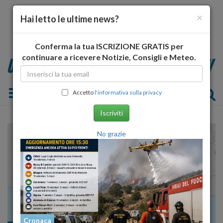
×
Hai letto le ultime news?
Conferma la tua ISCRIZIONE GRATIS per
continuare a ricevere Notizie, Consigli e Meteo.
Toggle navigation
Accetto
l'informativa sulla privacy
Iscriviti
No grazie
Cronaca