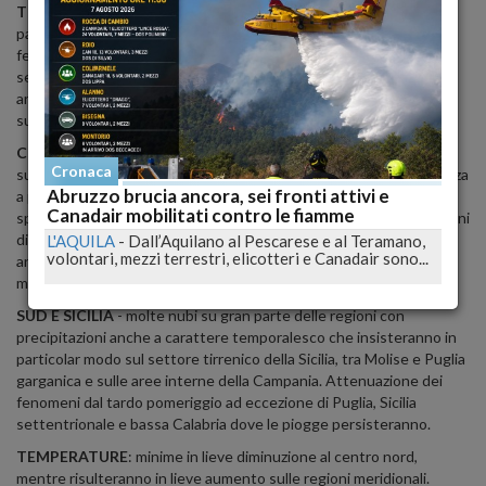
TEMPO PREVISTO FINO ALLA MEZZANOTTE: NORD
- estesi
passaggi nuvolosi al nord ovest, in prevalenza medio alti, con locali
fenomeni in prevalenza nevosi a ridosso dei rilievi alpini. Spazi di
sereno sul resto del nord ma con spesse velature in arrivo sulle
aree confinali. Al primo mattino formazione di occasionali foschie
sulla Pianura Padana.
CENTRO E SARDEGNA
- nubi sparse con prevalenza di schiarite
Cronaca
sul settore tirrenico peninsulare e sulla Sardegna, ma con tendenza
Abruzzo brucia ancora, sei fronti attivi e
a peggioramento dal pomeriggio sull'isola che causera' rovesci
Canadair mobilitati contro le fiamme
sparsi. Instabile al mattino sulle regioni adriatiche con precipitazioni
diffuse sull'Abruzzo; in attenuazione serale. Locali precipitazioni
L'AQUILA
-
Dall’Aquilano al Pescarese e al Teramano,
volontari, mezzi terrestri, elicotteri e Canadair sono...
anche sulle Marche, specie sul settore meridionale ma in
miglioramento dal tardo pomeriggio.
SUD E SICILIA
- molte nubi su gran parte delle regioni con
precipitazioni anche a carattere temporalesco che insisteranno in
particolar modo sul settore tirrenico della Sicilia, tra Molise e Puglia
garganica e sulle aree interne della Campania. Attenuazione dei
fenomeni dal tardo pomeriggio ad eccezione di Puglia, Sicilia
settentrionale e bassa Calabria dove le piogge persisteranno.
TEMPERATURE
: minime in lieve diminuzione al centro nord,
mentre risulteranno in lieve aumento sulle regioni meridionali.