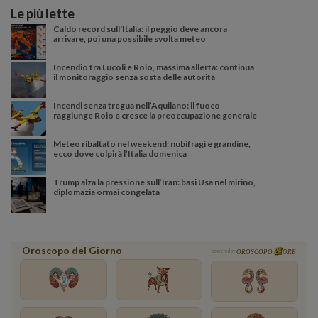
Le più lette
Caldo record sull'Italia: il peggio deve ancora
arrivare, poi una possibile svolta meteo
Incendio tra Lucoli e Roio, massima allerta: continua
il monitoraggio senza sosta delle autorità
Incendi senza tregua nell’Aquilano: il fuoco
raggiunge Roio e cresce la preoccupazione generale
Meteo ribaltato nel weekend: nubifragi e grandine,
ecco dove colpirà l’Italia domenica
Trump alza la pressione sull’Iran: basi Usa nel mirino,
diplomazia ormai congelata
Oroscopo del Giorno
powered by
OROSCOPO
ORE