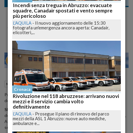
Meteo
Incendi senza tregua in Abruzzo: evacuate
squadre, Canadair spostati e vento sempre
Estesi passaggi nuvolosi al nord ovest, spazi
più pericoloso
di sereno sul resto del nord ma con spesse
L'AQUILA
-
Il nuovo aggiornamento delle 15:30
fotografa un'emergenza ancora aperta: Canadair,
velature
elicotteri,...
20
26
MILANO
27 Febbraio 2015
09:45
Meteo
Cronaca
Previsioni del tempo in Italia fornite dal Servizio Meteorologico
Rivoluzione nel 118 abruzzese: arrivano nuovi
dell'Aeronautica Militare.
mezzi e il servizio cambia volto
definitivamente
SITUAZIONE
: un'area depressionaria centrata sulla Sicilia
L'AQUILA
-
Prosegue il piano di rinnovo del parco
determina residue condizioni di instabilita' sulle regioni meridionali,
mezzi della ASL 1 Abruzzo: nuove auto mediche,
Abruzzo e Marche. Un debole fronte caldo tende ad interessare,
ambulanze e...
seppur marginalmente, le regioni di nord-ovest.